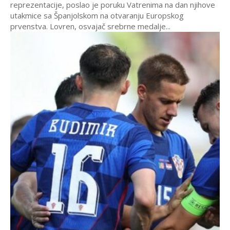
reprezentacije, poslao je poruku Vatrenima na dan njihove
utakmice sa Španjolskom na otvaranju Europskog
prvenstva. Lovren, osvajač srebrne medalje...