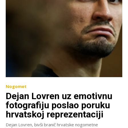
Nogomet
Dejan Lovren uz emotivnu
fotografiju poslao poruku
hrvatskoj reprezentaciji
Dejan Lovren, bivši branič hrvatske nogometne