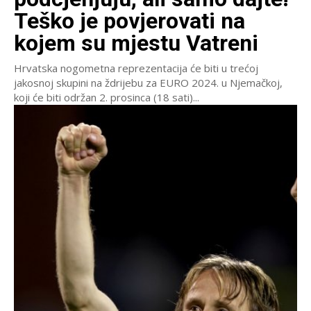
Teško je povjerovati na
kojem su mjestu Vatreni
Hrvatska nogometna reprezentacija će biti u trećoj
jakosnoj skupini na ždrijebu za EURO 2024. u Njemačkoj,
koji će biti održan 2. prosinca (18 sati)...