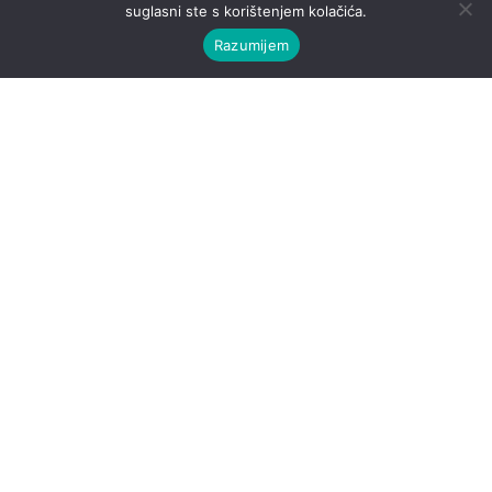
suglasni ste s korištenjem kolačića.
Razumijem
Nogomet
Ivan Perišić se oglasio
nakon što je Hrvatska
izborila Euro
Nakon utakmice na Maksimiru uslijedilo je veliko slavlje
naših nogometaša, a ovaj poseban dan uveličao je
spektakularni vatromet. Strijelac jedinog pogotka bio je
Ante Budimir...