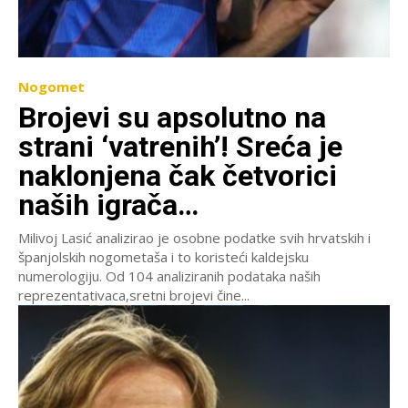
Nogomet
Brojevi su apsolutno na
strani ‘vatrenih’! Sreća je
naklonjena čak četvorici
naših igrača…
Milivoj Lasić analizirao je osobne podatke svih hrvatskih i
španjolskih nogometaša i to koristeći kaldejsku
numerologiju. Od 104 analiziranih podataka naših
reprezentativaca,sretni brojevi čine...