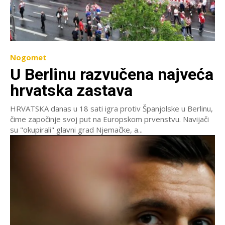
Nogomet
U Berlinu razvučena najveća
hrvatska zastava
HRVATSKA danas u 18 sati igra protiv Španjolske u Berlinu,
čime započinje svoj put na Europskom prvenstvu. Navijači
su "okupirali" glavni grad Njemačke, a...