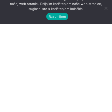
našoj web stranici. Daljnjim korištenjem naše web stranice,
suglasni ste s korištenjem kolačića.
Razumijem
Show
Severina dirljivom objavom
čestitala 12 rođendan sinu
Aleksandru
Samo dvadesetak dana nakon što je u javnosti veliku buru
izazvalo rješenje Vrhovnog suda koji je prihvatio reviziju i
ukinuo odluku splitskog Županijskog suda...