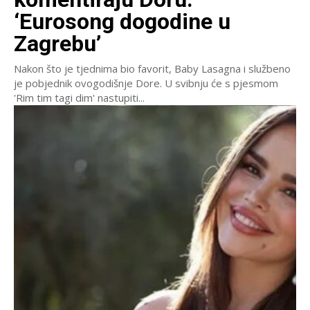
‘Eurosong dogodine u
Zagrebu’
Nakon što je tjednima bio favorit, Baby Lasagna i službeno
je pobjednik ovogodišnje Dore. U svibnju će s pjesmom
'Rim tim tagi dim' nastupiti...