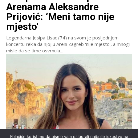
Arenama Aleksandre
Prijović: ‘Meni tamo nije
mjesto’
Legendarna Josipa Lisac (74) na svom je posljednjem
koncertu rekla da njoj u Areni Zagreb 'nije mjesto', a mnogi
misle da se time osvrnula...
Kolačiće koristimo da bismo vam osigurali najbolje iskustvo na