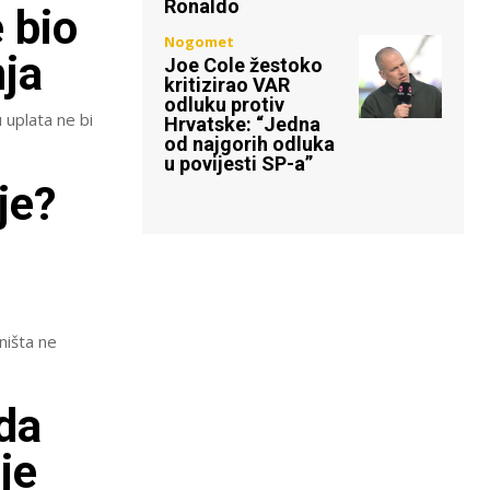
Ronaldo
 bio
Nogomet
nja
Joe Cole žestoko
kritizirao VAR
odluku protiv
u uplata ne bi
Hrvatske: “Jedna
od najgorih odluka
u povijesti SP-a”
je?
ništa ne
da
je