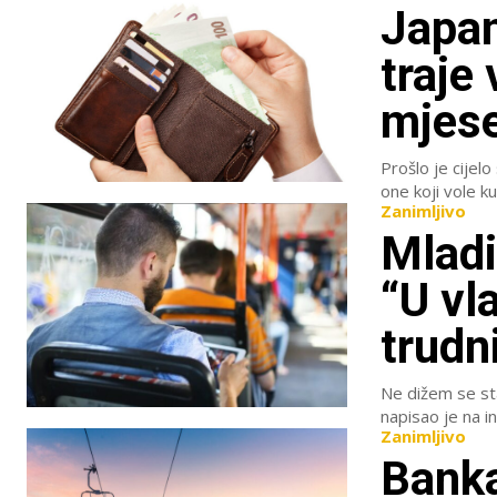
Japan
traje
mjese
Prošlo je cijelo
one koji vole ku
Zanimljivo
Mladi
“U vl
trudn
Ne dižem se sta
napisao je na i
Zanimljivo
Banka