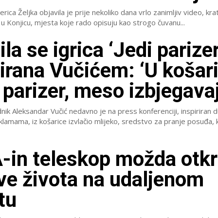
rica Željka objavila je prije nekoliko dana vrlo zanimljiv video, kra
u Konjicu, mjesta koje rado opisuju kao strogo čuvanu...
la se igrica ‘Jedi parizer
rirana Vučićem: ‘U košar
 parizer, meso izbjegavaj
nik Aleksandar Vučić nedavno je na press konferenciji, inspiriran 
eklamama, iz košarice izvlačio mlijeko, sredstvo za pranje posuđa, 
in teleskop možda otkr
ve života na udaljenom
tu