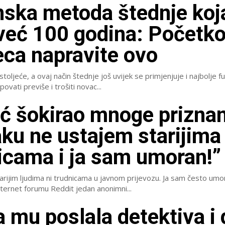
ska metoda štednje koj
 već 100 godina: Početk
ca napravite ovo
 stoljeće, a ovaj način štednje još uvijek se primjenjuje i najbolje f
povati previše i trošiti novac...
ć šokirao mnoge prizna
aku ne ustajem starijima 
icama i ja sam umoran!”
rijim ljudima ni trudnicama u javnom prijevozu. Ja sam često umorn
nternet forumu Reddit jedan anonimni...
 mu poslala detektiva i 