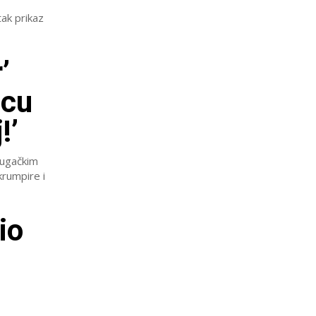
tak prikaz
’
icu
!’
dugačkim
krumpire i
io