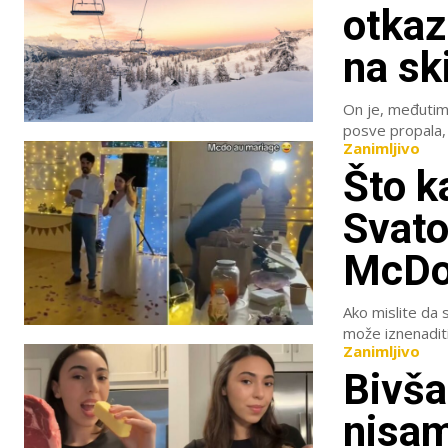
otkaz
na sk
On je, međutim, 
Zanimljivo
Što k
Svato
McDo
Ako mislite da s
može iznenaditi
Zanimljivo
Bivša
nisam