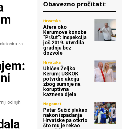
Obavezno pročitati:
a
om
Hrvatska
Afera oko
Kerumove konobe
“Pršut”: Inspekcija
još 2019. utvrdila
unkcionira za
gradnju bez
dozvole
njem:
Hrvatska
Uhićen Željko
Kerum: USKOK
ni
potvrdio akciju
zbog sumnje na
koruptivna
kaznena djela
iji od njih,
Nogomet
Petar Sučić plakao
nakon ispadanja
dala
Hrvatske pa otkrio
što mu je rekao