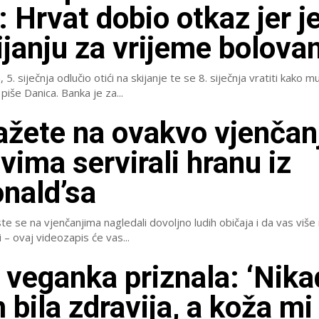
: Hrvat dobio otkaz jer je
ijanju za vrijeme bolova
5. siječnja odlučio otići na skijanje te se 8. siječnja vratiti kako m
posve propala, piše Danica. Banka je za...
ažete na ovakvo vjenčan
vima servirali hranu iz
nald’sa
te se na vjenčanjima nagledali dovoljno ludih običaja i da vas više 
 – ovaj videozapis će vas...
 veganka priznala: ‘Nika
 bila zdravija, a koža mi 