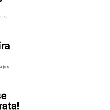
tu za
ira
a je u
se
rata!