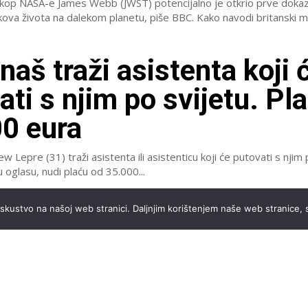
skop NASA-e James Webb (JWST) potencijalno je otkrio prve doka
ota na dalekom planetu, piše BBC. Kako navodi britanski medij,
unaš traži asistenta koji 
ati s njim po svijetu. Pla
0 eura
w Lepre (31) traži asistenta ili asistenticu koji će putovati s njim 
 oglasu, nudi plaću od 35.000...
i se srpski rode na plaži 
iskustvo na našoj web stranici. Daljnjim korištenjem naše web stranice, 
 Gori, reakcije se redaju:
mjerna provokacija!’
ruštvene mreže "pretrpane" su videima i fotografijama s ljetovanja