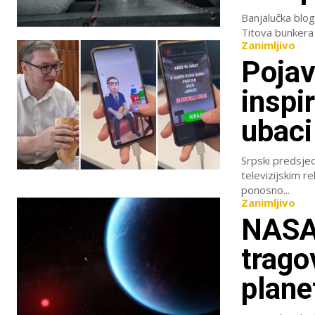
Banjalučka bloge
Titova bunkera 
Zanimljivo
Pojavi
inspi
ubaci
Srpski predsjed
televizijskim r
ponosno...
Zanimljivo
NASA-
trago
plane