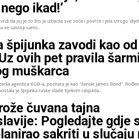
 nego ikad!’
rdi da joj je to što je izbacila sve voće i povrće i jela strogu 'dije
 se sastoji samo...
 špijunka zavodi kao od
 Uz ovih pet pravila šarm
og muškarca
 bivša agentica KGB-a, poznata je kao "ženski James Bond". Rođen
ostala je špijunka ruske vlade tijekom raspada...
rože čuvana tajna
lavije: Pogledajte gdje 
lanirao sakriti u slučaju 