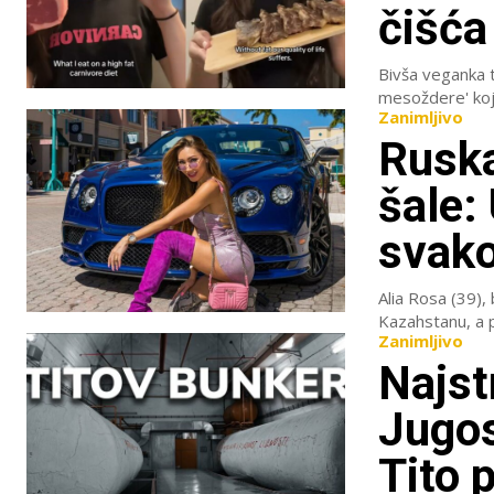
čišća
Bivša veganka tv
mesoždere' koja
Zanimljivo
Ruska
šale:
svak
Alia Rosa (39),
Kazahstanu, a p
Zanimljivo
Najst
Jugos
Tito p