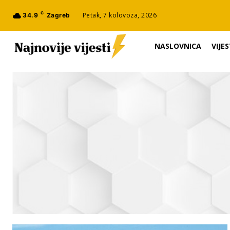
C
Petak, 7 kolovoza, 2026
34.9
Zagreb
NASLOVNICA
VIJES