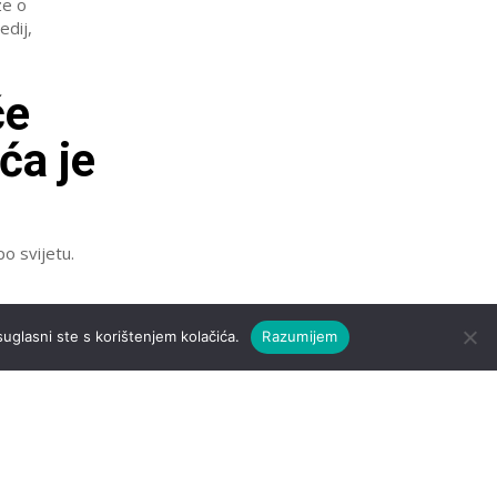
ze o
će
ća je
po svijetu.
u
suglasni ste s korištenjem kolačića.
Razumijem
 ‘Ovo
. I ne, ne