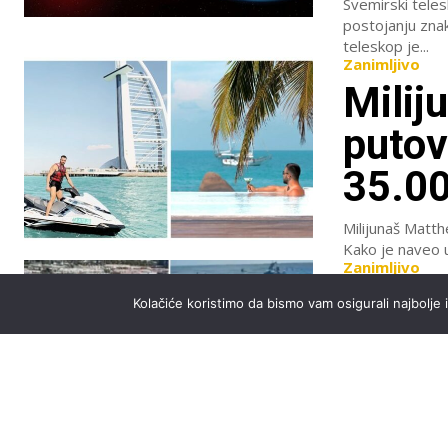
Svemirski tele
postojanju znakova živ
teleskop je...
Zanimljivo
Milij
putov
35.00
Milijunaš Matthe
Kako je naveo u
Zanimljivo
Vesel
Kolačiće koristimo da bismo vam osigurali najbolje 
Crnoj
je na
Tijekom ljeta d