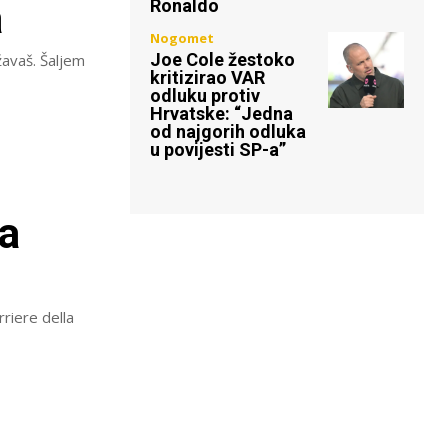
a
Ronaldo
Nogomet
Joe Cole žestoko
žavaš. Šaljem
kritizirao VAR
odluku protiv
Hrvatske: “Jedna
od najgorih odluka
u povijesti SP-a”
a
riere della