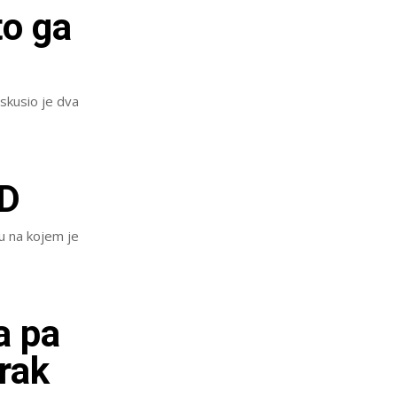
o ga
iskusio je dva
AD
u na kojem je
a pa
zrak