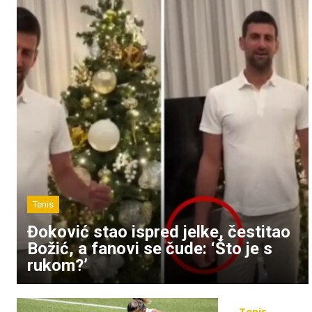
Tenis
Đoković stao ispred jelke, čestitao
Božić, a fanovi se čude: ‘Što je s
rukom?’
Tenis