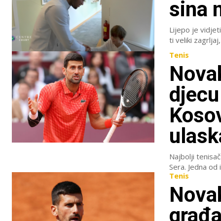
sina 
Lijepo je vidjet
ti veliki zagrljaj
Tenis
Novak
djecu
Kosov
ulask
Najbolji tenisa
Sera. Jedna od i
Tenis
Novak
građa