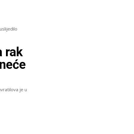
slijedilo
a rak
 neće
vratilova je u