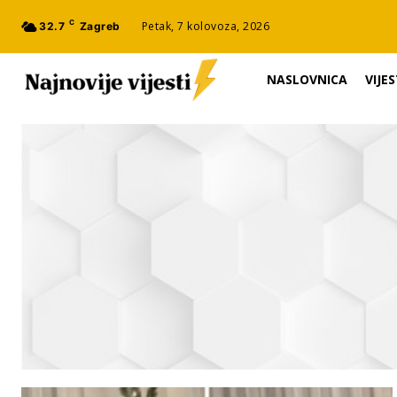
C
Petak, 7 kolovoza, 2026
32.7
Zagreb
NASLOVNICA
VIJES