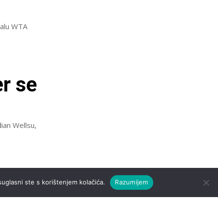
inalu WTA
r se
dian Wellsu,
n
suglasni ste s korištenjem kolačića.
Razumijem
AT’