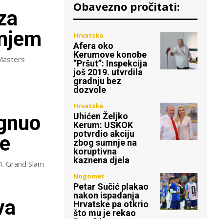
Obavezno pročitati:
za
anjem
Hrvatska
Afera oko
Kerumove konobe
 Masters
“Pršut”: Inspekcija
još 2019. utvrdila
gradnju bez
dozvole
Hrvatska
Uhićen Željko
ignuo
Kerum: USKOK
potvrdio akciju
đe
zbog sumnje na
koruptivna
kaznena djela
4. Grand Slam
Nogomet
Petar Sučić plakao
nakon ispadanja
va
Hrvatske pa otkrio
što mu je rekao