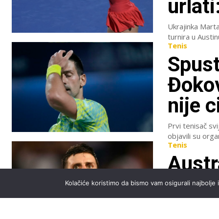
urlati
Ukrajinka Marta
turnira u Austinu
Tenis
Spust
Đokov
nije c
Prvi tenisač sv
Tenis
Austr
Đokov
Kolačiće koristimo da bismo vam osigurali najbolje 
teren