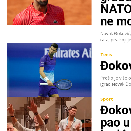
NATO-
ne mo
Novak Đoković, n
rata, prvi koji 
Tenis
Đokov
Prošlo je više 
igrao Novak Đok
Sport
Đokov
pao u 