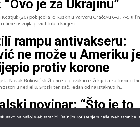
: “Ovo je za Ukrajinu”
 Kostjuk (20) pobijedila je Ruskinju Varvaru Gračevu 6-3, 7-5 u f
 i time osvojila prvu titulu u karijeri....
ili rampu antivakseru:
ić ne može u Ameriku je
ijepio protiv korone
ijeta Novak Đoković službeno se povukao iz ždrijeba za turnir u In
objavili su organizatori u nedjelju. Srpski tenisač, jedan od najistaknutijih...
alski novinar: “Što je to
ić napravio za tenis va
iskustvo na našoj web stranici. Daljnjim korištenjem naše web stranice, 
a?” On ne može biti ‘GO