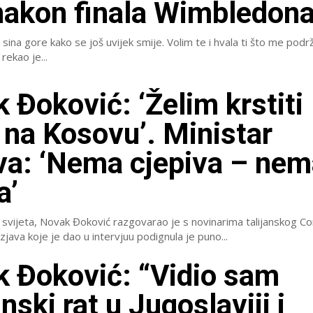
nakon finala Wimbledon
i sina gore kako se još uvijek smije. Volim te i hvala ti što me podr
, rekao je...
 Đoković: ‘Želim krstiti
 na Kosovu’. Ministar
a: ‘Nema cjepiva – nem
a’
č svijeta, Novak Đoković razgovarao je s novinarima talijanskog Cor
zjava koje je dao u intervjuu podignula je puno...
 Đoković: “Vidio sam
nski rat u Jugoslaviji i