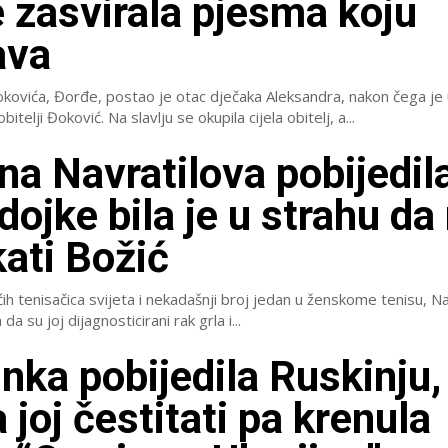
e zasvirala pjesma koju
ava
ovića, Đorđe, postao je otac dječaka Aleksandra, nakon čega je u
veliko slavlje u obitelji Đoković. Na slavlju se okupila cijela obitelj, a...
na Navratilova pobijedil
 dojke bila je u strahu da
ati Božić
ih tenisačica svijeta i nekadašnji broj jedan u ženskome tenisu, Na
 da su joj dijagnosticirani rak grla i...
inka pobijedila Ruskinju,
 joj čestitati pa krenula