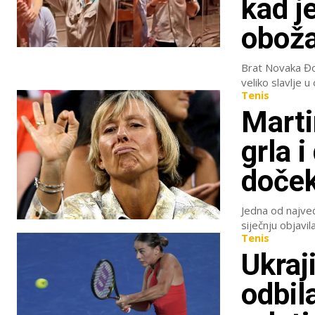
kad j
obož
Brat Novaka Đok
Tenis
Marti
grla i
doček
Jedna od najveć
siječnju objavila
Tenis
Ukraj
odbila