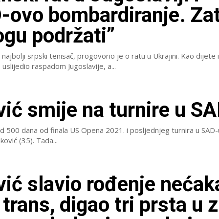
ovo bombardiranje. Zat
gu podržati”
ajbolji srpski tenisač, progovorio je o ratu u Ukrajini. Kao dijete 
je uslijedio raspadom Jugoslavije, a...
ić smije na turnire u S
od 500 dana od finala US Opena 2021. i posljednjeg turnira u SAD-
ović (35). Tada...
ić slavio rođenje nećak
trans, digao tri prsta u 