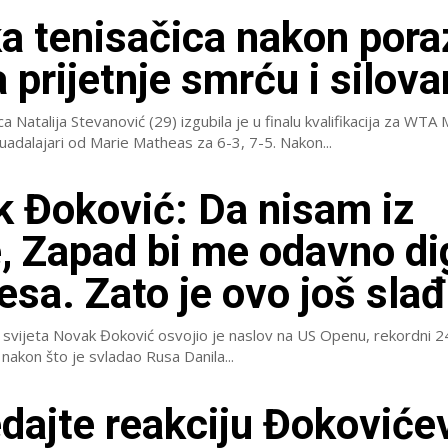
a tenisačica nakon pora
a prijetnje smrću i silov
a Natalija Stevanović (29) izgubila je u finalu kvalifikacija za WTA
1000 turnir u Guadalajari od Marie Matheas za 6-3, 7-5. Nakon...
 Đoković: Da nisam iz
e, Zapad bi me odavno d
esa. Zato je ovo još sla
č svijeta Novak Đoković osvojio je naslov na US Openu, rekordni 2
i, nakon što je svladao Rusa Danila...
dajte reakciju Đokoviće