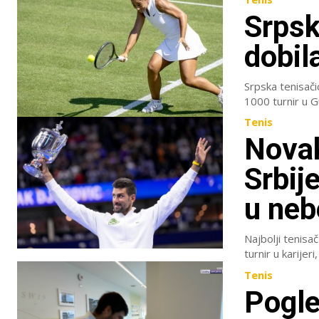
Srpsk
dobil
Srpska tenisačic
Tenis
Novak
Srbij
u neb
Najbolji tenisa
turnir u karijer
Tenis
Pogle