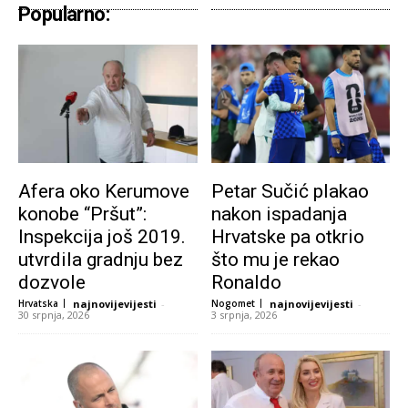
Popularno:
Afera oko Kerumove
Petar Sučić plakao
konobe “Pršut”:
nakon ispadanja
Inspekcija još 2019.
Hrvatske pa otkrio
utvrdila gradnju bez
što mu je rekao
dozvole
Ronaldo
Hrvatska
najnovijevijesti
-
Nogomet
najnovijevijesti
-
30 srpnja, 2026
3 srpnja, 2026