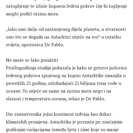
zatopljenje te izlaže kopneni ledeni pokrov čije bi topljenje
moglo podići razinu mora.
„Iako smo dalje od nastanjenog dijela planeta, u stvarnosti
ono što se događa na Antarktici utječe na sve” u ostatku
svijeta, upozorava De Pablo.
Ne može se lako poništiti
Prošlogodišnja studija pokazala je kako se gotovo polovica
ledenog pokrova spojenog na kopno Antarktike smanjila u
proteklih 25 godina, oslobađajući 25 bilijuna tona vode u
oceane. To utječe ne samo na razinu mora nego i na
slanost i temperaturu oceana, rekao je De Pablo.
Dio znanstvenika južni kontinent izdvaja kao dokaz
klimatskih promjena. Antarktika je poznata po značajnim
godišnjim varijacijama između ljeta i zime koje su manje