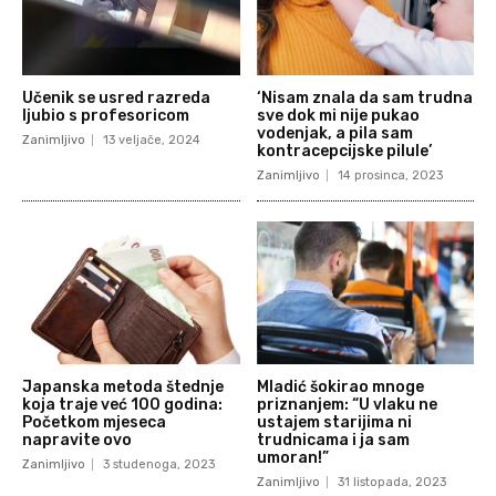
Učenik se usred razreda
‘Nisam znala da sam trudna
ljubio s profesoricom
sve dok mi nije pukao
vodenjak, a pila sam
Zanimljivo
13 veljače, 2024
kontracepcijske pilule’
Zanimljivo
14 prosinca, 2023
Japanska metoda štednje
Mladić šokirao mnoge
koja traje već 100 godina:
priznanjem: “U vlaku ne
Početkom mjeseca
ustajem starijima ni
napravite ovo
trudnicama i ja sam
umoran!”
Zanimljivo
3 studenoga, 2023
Zanimljivo
31 listopada, 2023