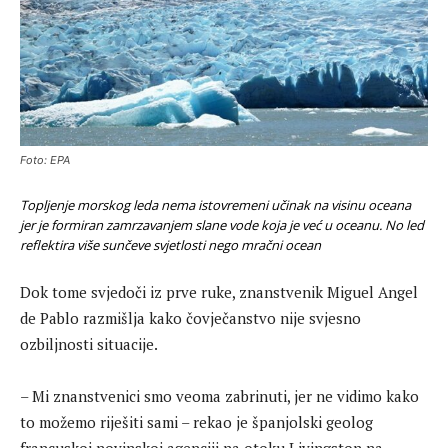
Foto: EPA
Topljenje morskog leda nema istovremeni učinak na visinu oceana
jer je formiran zamrzavanjem slane vode koja je već u oceanu. No led
reflektira više sunčeve svjetlosti nego mračni ocean
Dok tome svjedoči iz prve ruke, znanstvenik Miguel Angel
de Pablo razmišlja kako čovječanstvo nije svjesno
ozbiljnosti situacije.
– Mi znanstvenici smo veoma zabrinuti, jer ne vidimo kako
to možemo riješiti sami – rekao je španjolski geolog
francuskoj novinskoj agenciji na otoku Livingston na