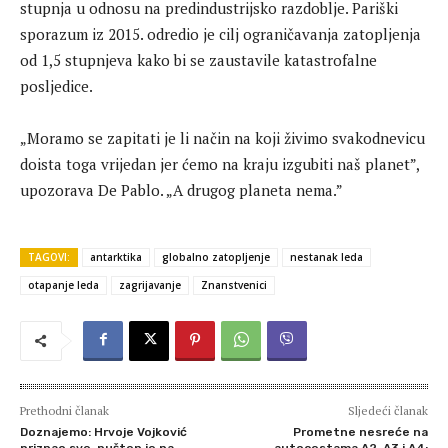
stupnja u odnosu na predindustrijsko razdoblje. Pariški
sporazum iz 2015. odredio je cilj ograničavanja zatopljenja
od 1,5 stupnjeva kako bi se zaustavile katastrofalne
posljedice.
„Moramo se zapitati je li način na koji živimo svakodnevicu
doista toga vrijedan jer ćemo na kraju izgubiti naš planet”,
upozorava De Pablo. „A drugog planeta nema.”
TAGOVI:
antarktika
globalno zatopljenje
nestanak leda
otapanje leda
zagrijavanje
Znanstvenici
Prethodni članak
Sljedeći članak
Doznajemo: Hrvoje Vojković
Prometne nesreće na
priznao sve, pušten je na
autocestama A2, A3 i A4: