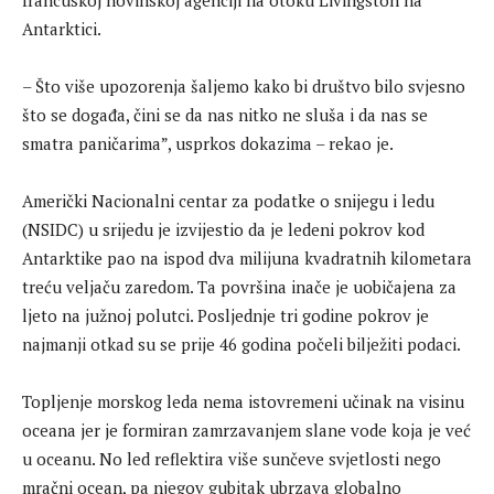
Antarktici.
– Što više upozorenja šaljemo kako bi društvo bilo svjesno
što se događa, čini se da nas nitko ne sluša i da nas se
smatra paničarima”, usprkos dokazima – rekao je.
Američki Nacionalni centar za podatke o snijegu i ledu
(NSIDC) u srijedu je izvijestio da je ledeni pokrov kod
Antarktike pao na ispod dva milijuna kvadratnih kilometara
treću veljaču zaredom. Ta površina inače je uobičajena za
ljeto na južnoj polutci. Posljednje tri godine pokrov je
najmanji otkad su se prije 46 godina počeli bilježiti podaci.
Topljenje morskog leda nema istovremeni učinak na visinu
oceana jer je formiran zamrzavanjem slane vode koja je već
u oceanu. No led reflektira više sunčeve svjetlosti nego
mračni ocean, pa njegov gubitak ubrzava globalno