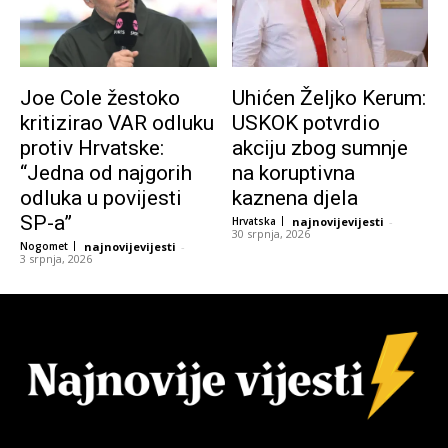
Joe Cole žestoko
Uhićen Željko Kerum:
kritizirao VAR odluku
USKOK potvrdio
protiv Hrvatske:
akciju zbog sumnje
“Jedna od najgorih
na koruptivna
odluka u povijesti
kaznena djela
SP-a”
Hrvatska
najnovijevijesti
-
30 srpnja, 2026
Nogomet
najnovijevijesti
-
3 srpnja, 2026