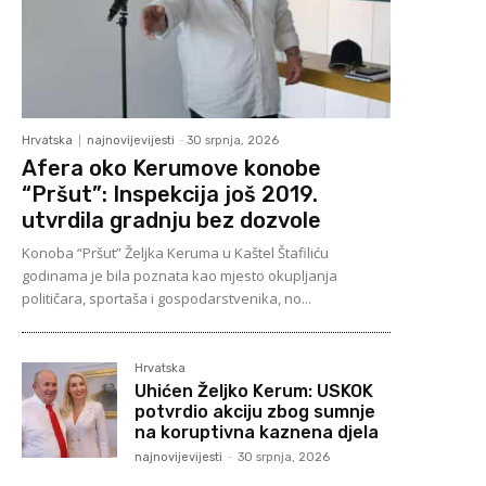
Hrvatska
najnovijevijesti
-
30 srpnja, 2026
Afera oko Kerumove konobe
“Pršut”: Inspekcija još 2019.
utvrdila gradnju bez dozvole
Konoba “Pršut” Željka Keruma u Kaštel Štafiliću
godinama je bila poznata kao mjesto okupljanja
političara, sportaša i gospodarstvenika, no...
Hrvatska
Uhićen Željko Kerum: USKOK
potvrdio akciju zbog sumnje
na koruptivna kaznena djela
najnovijevijesti
-
30 srpnja, 2026