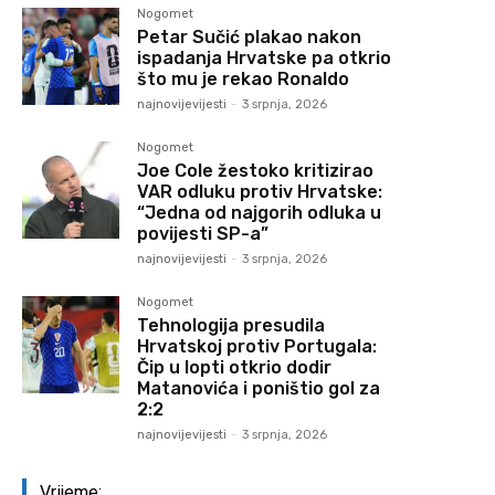
Nogomet
Petar Sučić plakao nakon
ispadanja Hrvatske pa otkrio
što mu je rekao Ronaldo
najnovijevijesti
-
3 srpnja, 2026
Nogomet
Joe Cole žestoko kritizirao
VAR odluku protiv Hrvatske:
“Jedna od najgorih odluka u
povijesti SP-a”
najnovijevijesti
-
3 srpnja, 2026
Nogomet
Tehnologija presudila
Hrvatskoj protiv Portugala:
Čip u lopti otkrio dodir
Matanovića i poništio gol za
2:2
najnovijevijesti
-
3 srpnja, 2026
Vrijeme: