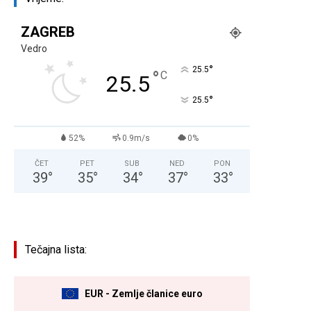
ZAGREB
Vedro
°
25.5
°
C
25.5
°
25.5
52%
0.9m/s
0%
ČET
PET
SUB
NED
PON
39
°
35
°
34
°
37
°
33
°
Tečajna lista:
EUR - Zemlje članice euro