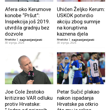
Afera oko Kerumove
Uhićen Željko Kerum:
konobe “Pršut”:
USKOK potvrdio
Inspekcija još 2019.
akciju zbog sumnje
utvrdila gradnju bez
na koruptivna
dozvole
kaznena djela
Hrvatska
najnovijevijesti
-
Hrvatska
najnovijevijesti
-
30 srpnja, 2026
30 srpnja, 2026
Joe Cole žestoko
Petar Sučić plakao
kritizirao VAR odluku
nakon ispadanja
protiv Hrvatske:
Hrvatske pa otkrio