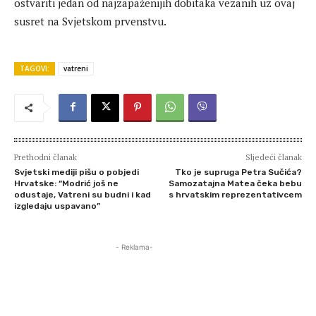
ostvariti jedan od najzapaženijih dobitaka vezanih uz ovaj
susret na Svjetskom prvenstvu.
TAGOVI:
vatreni
Prethodni članak
Sljedeći članak
Svjetski mediji pišu o pobjedi
Tko je supruga Petra Sučića?
Hrvatske: “Modrić još ne
Samozatajna Matea čeka bebu
odustaje, Vatreni su budni i kad
s hrvatskim reprezentativcem
izgledaju uspavano”
- Reklama-