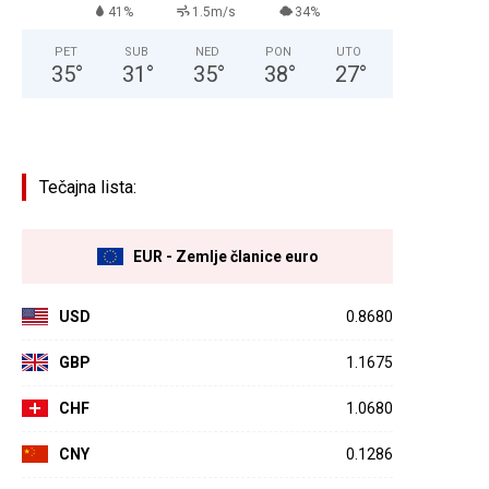
41%
1.5m/s
34%
PET
SUB
NED
PON
UTO
35
°
31
°
35
°
38
°
27
°
Tečajna lista:
EUR - Zemlje članice euro
USD
0.8680
GBP
1.1675
CHF
1.0680
CNY
0.1286