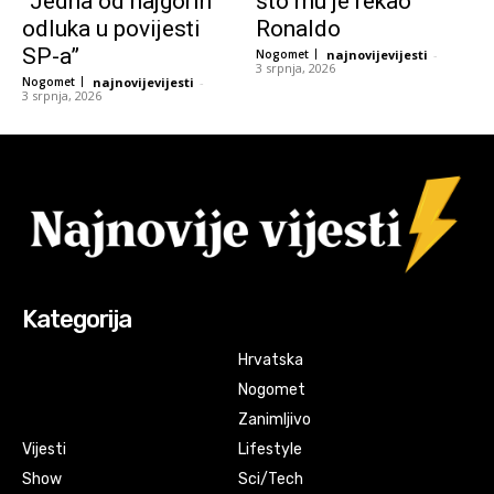
“Jedna od najgorih
što mu je rekao
odluka u povijesti
Ronaldo
SP-a”
Nogomet
najnovijevijesti
-
3 srpnja, 2026
Nogomet
najnovijevijesti
-
3 srpnja, 2026
Kategorija
Hrvatska
Nogomet
Zanimljivo
Vijesti
Lifestyle
Show
Sci/Tech