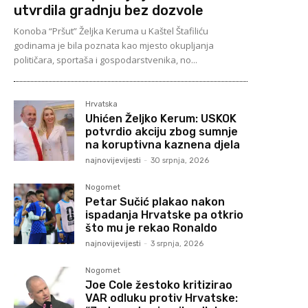
utvrdila gradnju bez dozvole
Konoba “Pršut” Željka Keruma u Kaštel Štafiliću
godinama je bila poznata kao mjesto okupljanja
političara, sportaša i gospodarstvenika, no...
Hrvatska
Uhićen Željko Kerum: USKOK
potvrdio akciju zbog sumnje
na koruptivna kaznena djela
najnovijevijesti
-
30 srpnja, 2026
Nogomet
Petar Sučić plakao nakon
ispadanja Hrvatske pa otkrio
što mu je rekao Ronaldo
najnovijevijesti
-
3 srpnja, 2026
Nogomet
Joe Cole žestoko kritizirao
VAR odluku protiv Hrvatske: