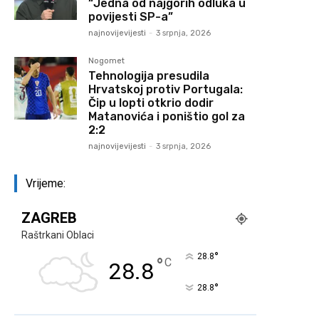
“Jedna od najgorih odluka u
povijesti SP-a”
najnovijevijesti
-
3 srpnja, 2026
Nogomet
Tehnologija presudila
Hrvatskoj protiv Portugala:
Čip u lopti otkrio dodir
Matanovića i poništio gol za
2:2
najnovijevijesti
-
3 srpnja, 2026
Vrijeme:
ZAGREB
Raštrkani Oblaci
°
28.8
°
C
28.8
°
28.8