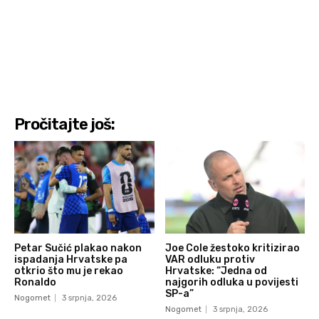
Pročitajte još:
Petar Sučić plakao nakon
Joe Cole žestoko kritizirao
ispadanja Hrvatske pa
VAR odluku protiv
otkrio što mu je rekao
Hrvatske: “Jedna od
Ronaldo
najgorih odluka u povijesti
SP-a”
Nogomet
3 srpnja, 2026
Nogomet
3 srpnja, 2026