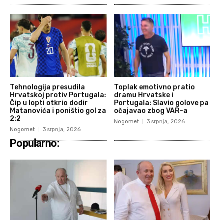
Tehnologija presudila
Toplak emotivno pratio
Hrvatskoj protiv Portugala:
dramu Hrvatske i
Čip u lopti otkrio dodir
Portugala: Slavio golove pa
Matanovića i poništio gol za
očajavao zbog VAR-a
2:2
Nogomet
3 srpnja, 2026
Nogomet
3 srpnja, 2026
Popularno: