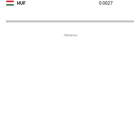
HUF
0.0027
- Reklama-