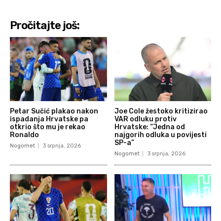
Pročitajte još:
Petar Sučić plakao nakon
Joe Cole žestoko kritizirao
ispadanja Hrvatske pa
VAR odluku protiv
otkrio što mu je rekao
Hrvatske: “Jedna od
Ronaldo
najgorih odluka u povijesti
SP-a”
Nogomet
3 srpnja, 2026
Nogomet
3 srpnja, 2026