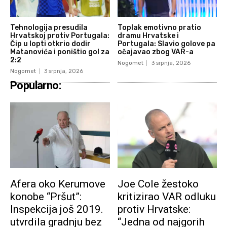
Tehnologija presudila
Toplak emotivno pratio
Hrvatskoj protiv Portugala:
dramu Hrvatske i
Čip u lopti otkrio dodir
Portugala: Slavio golove pa
Matanovića i poništio gol za
očajavao zbog VAR-a
2:2
Nogomet
3 srpnja, 2026
Nogomet
3 srpnja, 2026
Popularno:
Afera oko Kerumove
Joe Cole žestoko
konobe “Pršut”:
kritizirao VAR odluku
Inspekcija još 2019.
protiv Hrvatske:
utvrdila gradnju bez
“Jedna od najgorih