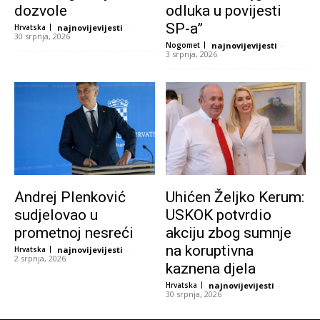
dozvole
odluka u povijesti
SP-a”
Hrvatska
najnovijevijesti
-
30 srpnja, 2026
Nogomet
najnovijevijesti
-
3 srpnja, 2026
Andrej Plenković
Uhićen Željko Kerum:
sudjelovao u
USKOK potvrdio
prometnoj nesreći
akciju zbog sumnje
na koruptivna
Hrvatska
najnovijevijesti
-
2 srpnja, 2026
kaznena djela
Hrvatska
najnovijevijesti
-
30 srpnja, 2026