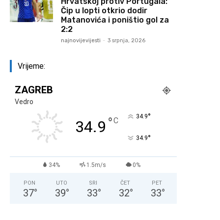
Hrvatskoj protiv Portugala:
Čip u lopti otkrio dodir
Matanovića i poništio gol za
2:2
najnovijevijesti
-
3 srpnja, 2026
Vrijeme:
ZAGREB
Vedro
°
34.9
°
C
34.9
°
34.9
34%
1.5m/s
0%
PON
UTO
SRI
ČET
PET
37
°
39
°
33
°
32
°
33
°