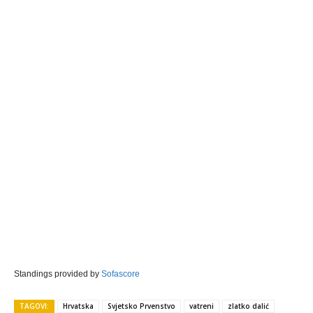
Standings provided by
Sofascore
TAGOVI:
Hrvatska
Svjetsko Prvenstvo
vatreni
zlatko dalić