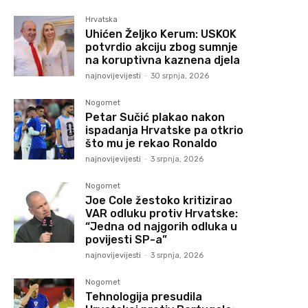
Hrvatska
Uhićen Željko Kerum: USKOK
potvrdio akciju zbog sumnje
na koruptivna kaznena djela
najnovijevijesti
-
30 srpnja, 2026
Nogomet
Petar Sučić plakao nakon
ispadanja Hrvatske pa otkrio
što mu je rekao Ronaldo
najnovijevijesti
-
3 srpnja, 2026
Nogomet
Joe Cole žestoko kritizirao
VAR odluku protiv Hrvatske:
“Jedna od najgorih odluka u
povijesti SP-a”
najnovijevijesti
-
3 srpnja, 2026
Nogomet
Tehnologija presudila