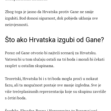
Zbog toga je jasno da Hrvatska protiv Gane ne smije
izgubiti. Bod donosi sigurnost, dok pobjeda uklanja sve
neizvjesnosti.
Što ako Hrvatska izgubi od Gane?
Poraz od Gane otvorio bi najteži scenarij za Hrvatsku.
Vatreni bi u tom slučaju ostali na tri boda i morali bi čekati
rasplet u ostalim skupinama.
Teoretski, Hrvatska bi i s tri boda mogla proći u nokaut
fazu, ali ta mogućnost postaje sve manje izgledna. Sve je
više trećeplasiranih reprezentacija koje su skupinu završile
s četiri boda.
Švedska, Ekvador, Bosna i Hercegovina te Paragvaj već