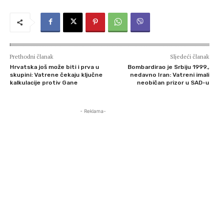
Prethodni članak
Sljedeći članak
Hrvatska još može biti i prva u
Bombardirao je Srbiju 1999.,
skupini: Vatrene čekaju ključne
nedavno Iran: Vatreni imali
kalkulacije protiv Gane
neobičan prizor u SAD-u
- Reklama-