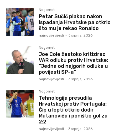
Nogomet
Petar Sučić plakao nakon
ispadanja Hrvatske pa otkrio
što mu je rekao Ronaldo
najnovijevijesti
-
3 srpnja, 2026
Nogomet
Joe Cole žestoko kritizirao
VAR odluku protiv Hrvatske:
“Jedna od najgorih odluka u
povijesti SP-a”
najnovijevijesti
-
3 srpnja, 2026
Nogomet
Tehnologija presudila
Hrvatskoj protiv Portugala:
Čip u lopti otkrio dodir
Matanovića i poništio gol za
2:2
najnovijevijesti
-
3 srpnja, 2026