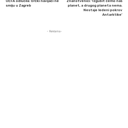
UEFA odlučila: Grčki navijači ne
Znanstvenici: ‘Izgubit ćemo naš
smiju u Zagreb
planet, a drugog planeta nema.
Nestaje ledeni pokrov
Antarktike’
- Reklama-