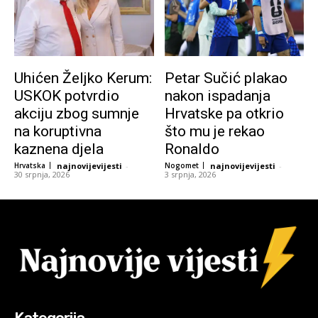
Uhićen Željko Kerum:
Petar Sučić plakao
USKOK potvrdio
nakon ispadanja
akciju zbog sumnje
Hrvatske pa otkrio
na koruptivna
što mu je rekao
kaznena djela
Ronaldo
Hrvatska
najnovijevijesti
-
Nogomet
najnovijevijesti
-
30 srpnja, 2026
3 srpnja, 2026