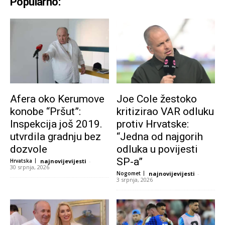
Popularno:
Afera oko Kerumove
Joe Cole žestoko
konobe “Pršut”:
kritizirao VAR odluku
Inspekcija još 2019.
protiv Hrvatske:
utvrdila gradnju bez
“Jedna od najgorih
dozvole
odluka u povijesti
SP-a”
Hrvatska
najnovijevijesti
-
30 srpnja, 2026
Nogomet
najnovijevijesti
-
3 srpnja, 2026