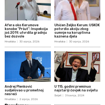
Afera oko Kerumove
Uhićen Željko Kerum: USKOK
konobe “Pršut”: Inspekcija
potvrdio akciju zbog
još 2019. utvrdila gradnju
sumnje na koruptivna
bez dozvole
kaznena djela
Hrvatska
30 srpnja, 2026
Hrvatska
30 srpnja, 2026
Andrej Plenković
U 115. godini preminuo
sudjelovao u prometnoj
najstariji čovjek na svijetu
nesreći
Svijet
3 travnja, 2024
Hrvatska
2 srpnja, 2026