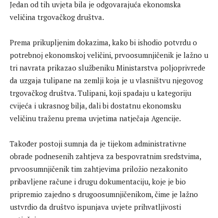
Jedan od tih uvjeta bila je odgovarajuća ekonomska
veličina trgovačkog društva.
Prema prikupljenim dokazima, kako bi ishodio potvrdu o
potrebnoj ekonomskoj veličini, prvoosumnjičenik je lažno u
tri navrata prikazao službeniku Ministarstva poljoprivrede
da uzgaja tulipane na zemlji koja je u vlasništvu njegovog
trgovačkog društva. Tulipani, koji spadaju u kategoriju
cvijeća i ukrasnog bilja, dali bi dostatnu ekonomsku
veličinu traženu prema uvjetima natječaja Agencije.
Također postoji sumnja da je tijekom administrativne
obrade podnesenih zahtjeva za bespovratnim sredstvima,
prvoosumnjičenik tim zahtjevima priložio nezakonito
pribavljene račune i drugu dokumentaciju, koje je bio
pripremio zajedno s drugoosumnjičenikom, čime je lažno
ustvrdio da društvo ispunjava uvjete prihvatljivosti