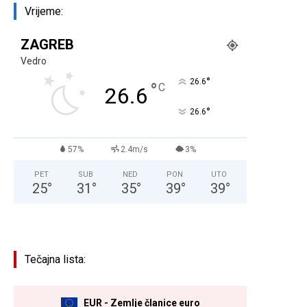
Vrijeme:
ZAGREB
Vedro
°
26.6
°
C
26.6
°
26.6
57%
2.4m/s
3%
PET
SUB
NED
PON
UTO
25
°
31
°
35
°
39
°
39
°
Tečajna lista:
EUR - Zemlje članice euro