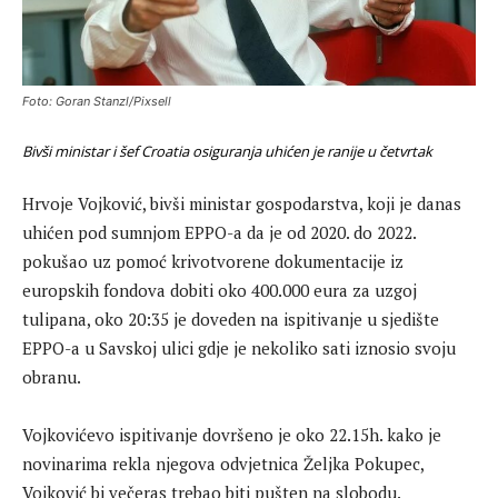
Foto: Goran Stanzl/Pixsell
Bivši ministar i šef Croatia osiguranja uhićen je ranije u četvrtak
Hrvoje Vojković, bivši ministar gospodarstva, koji je danas
uhićen pod sumnjom EPPO-a da je od 2020. do 2022.
pokušao uz pomoć krivotvorene dokumentacije iz
europskih fondova dobiti oko 400.000 eura za uzgoj
tulipana, oko 20:35 je doveden na ispitivanje u sjedište
EPPO-a u Savskoj ulici gdje je nekoliko sati iznosio svoju
obranu.
Vojkovićevo ispitivanje dovršeno je oko 22.15h. kako je
novinarima rekla njegova odvjetnica Željka Pokupec,
Vojković bi večeras trebao biti pušten na slobodu.