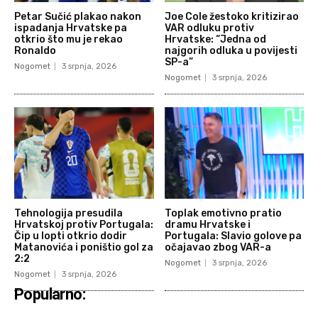
Petar Sučić plakao nakon
Joe Cole žestoko kritizirao
ispadanja Hrvatske pa
VAR odluku protiv
otkrio što mu je rekao
Hrvatske: “Jedna od
Ronaldo
najgorih odluka u povijesti
SP-a”
Nogomet
3 srpnja, 2026
Nogomet
3 srpnja, 2026
Tehnologija presudila
Toplak emotivno pratio
Hrvatskoj protiv Portugala:
dramu Hrvatske i
Čip u lopti otkrio dodir
Portugala: Slavio golove pa
Matanovića i poništio gol za
očajavao zbog VAR-a
2:2
Nogomet
3 srpnja, 2026
Nogomet
3 srpnja, 2026
Popularno: