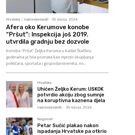
Hrvatska
najnovijevijesti
-
30 srpnja, 2026
Afera oko Kerumove konobe
“Pršut”: Inspekcija još 2019.
utvrdila gradnju bez dozvole
Konoba “Pršut” Željka Keruma u Kaštel Štafiliću
godinama je bila poznata kao mjesto okupljanja
političara, sportaša i gospodarstvenika, no...
Hrvatska
Uhićen Željko Kerum: USKOK
potvrdio akciju zbog sumnje
na koruptivna kaznena djela
najnovijevijesti
-
30 srpnja, 2026
Nogomet
Petar Sučić plakao nakon
ispadanja Hrvatske pa otkrio