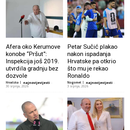
Afera oko Kerumove
Petar Sučić plakao
konobe “Pršut”:
nakon ispadanja
Inspekcija još 2019.
Hrvatske pa otkrio
utvrdila gradnju bez
što mu je rekao
dozvole
Ronaldo
Hrvatska
najnovijevijesti
-
Nogomet
najnovijevijesti
-
30 srpnja, 2026
3 srpnja, 2026