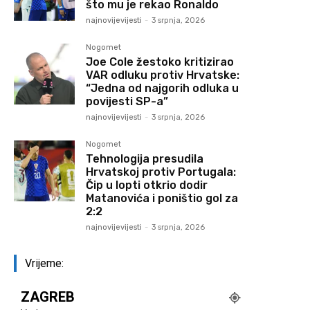
što mu je rekao Ronaldo
najnovijevijesti
-
3 srpnja, 2026
Nogomet
Joe Cole žestoko kritizirao
VAR odluku protiv Hrvatske:
“Jedna od najgorih odluka u
povijesti SP-a”
najnovijevijesti
-
3 srpnja, 2026
Nogomet
Tehnologija presudila
Hrvatskoj protiv Portugala:
Čip u lopti otkrio dodir
Matanovića i poništio gol za
2:2
najnovijevijesti
-
3 srpnja, 2026
Vrijeme:
ZAGREB