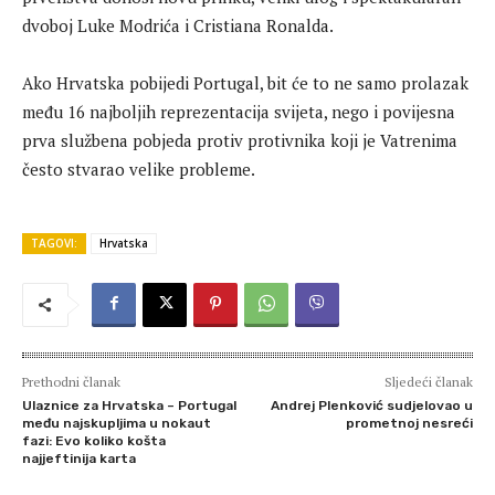
dvoboj Luke Modrića i Cristiana Ronalda.
Ako Hrvatska pobijedi Portugal, bit će to ne samo prolazak
među 16 najboljih reprezentacija svijeta, nego i povijesna
prva službena pobjeda protiv protivnika koji je Vatrenima
često stvarao velike probleme.
TAGOVI:
Hrvatska
Prethodni članak
Sljedeći članak
Ulaznice za Hrvatska – Portugal
Andrej Plenković sudjelovao u
među najskupljima u nokaut
prometnoj nesreći
fazi: Evo koliko košta
najjeftinija karta