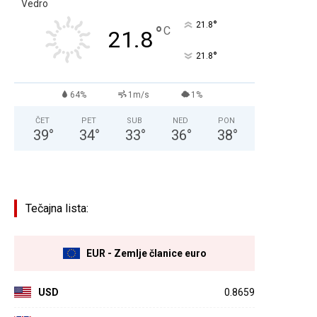
Vedro
°
21.8
°
C
21.8
°
21.8
64%
1m/s
1%
ČET
PET
SUB
NED
PON
39
°
34
°
33
°
36
°
38
°
Tečajna lista:
EUR - Zemlje članice euro
USD
0.8659