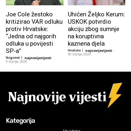
Joe Cole žestoko
Uhićen Željko Kerum:
kritizirao VAR odluku
USKOK potvrdio
protiv Hrvatske:
akciju zbog sumnje
“Jedna od najgorih
na koruptivna
odluka u povijesti
kaznena djela
SP-a”
Hrvatska
najnovijevijesti
-
30 srpnja, 2026
Nogomet
najnovijevijesti
-
3 srpnja, 2026
Kategorija