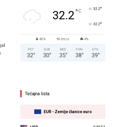
°
32.2
°
C
32.2
°
32.2
40%
3m/s
4%
gal
PET
SUB
NED
PON
UTO
k
32
°
30
°
35
°
38
°
39
°
Tečajna lista:
EUR - Zemlje članice euro