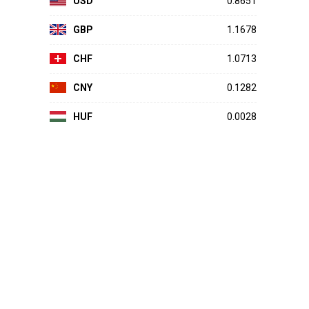
USD
0.8651
GBP
1.1678
CHF
1.0713
CNY
0.1282
HUF
0.0028