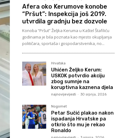
Afera oko Kerumove konobe
“Pršut”: Inspekcija još 2019.
utvrdila gradnju bez dozvole
Konoba “Pršut” Željka Keruma u Kaštel Štafiliću
godinama je bila poznata kao mjesto okupljanja
političara, sportaša i gospodarstvenika, no...
Hrvatska
Uhićen Željko Kerum:
USKOK potvrdio akciju
zbog sumnje na
koruptivna kaznena djela
najnovijevijesti
-
30 srpnja, 2026
Nogomet
Petar Sučić plakao nakon
ispadanja Hrvatske pa
otkrio što mu je rekao
Ronaldo
najnovijevijesti
-
3 srpnja, 2026