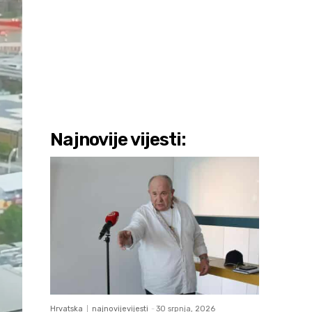
Najnovije vijesti:
Hrvatska
najnovijevijesti
-
30 srpnja, 2026