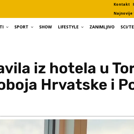
Kontakt
Najnovije 
TI
SPORT
SHOW
LIFESTYLE
ZANIMLJIVO
SCI/T
avila iz hotela u To
oboja Hrvatske i P