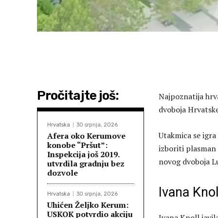
Pročitajte još:
Najpoznatija hrva
dvoboja Hrvatske
Hrvatska
30 srpnja, 2026
Utakmica se igra
Afera oko Kerumove
konobe “Pršut”:
izboriti plasman
Inspekcija još 2019.
novog dvoboja Lu
utvrdila gradnju bez
dozvole
Ivana Knol
Hrvatska
30 srpnja, 2026
Uhićen Željko Kerum:
USKOK potvrdio akciju
Ivana Knoll javil