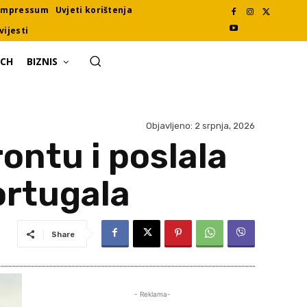
Impressum
Uvjeti korištenja
vijesti
ECH
BIZNIS
Objavljeno:
2 srpnja, 2026
rontu i poslala
ortugala
Share
- Reklama-