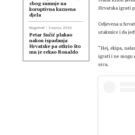
zbog sumnje na
Hrvatska igrati 
koruptivna kaznena
djela
Odjevena u hrvats
Nogomet
3 srpnja, 2026
utakmice i da je
Petar Sučić plakao
nakon ispadanja
Hrvatske pa otkrio što
“Hej, ekipa, nal
mu je rekao Ronaldo
igrati i ne mogu 
srca.