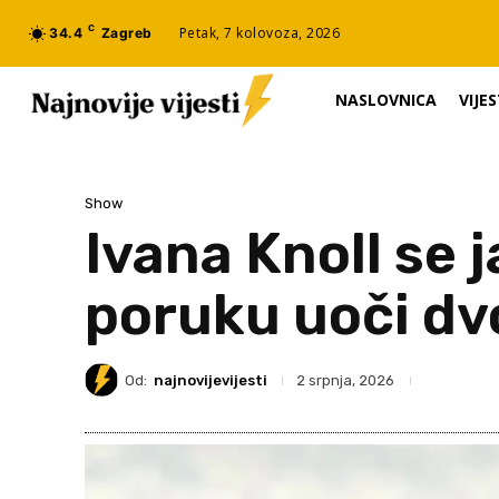
C
Petak, 7 kolovoza, 2026
34.4
Zagreb
NASLOVNICA
VIJES
Show
Ivana Knoll se j
poruku uoči dv
Od:
najnovijevijesti
2 srpnja, 2026