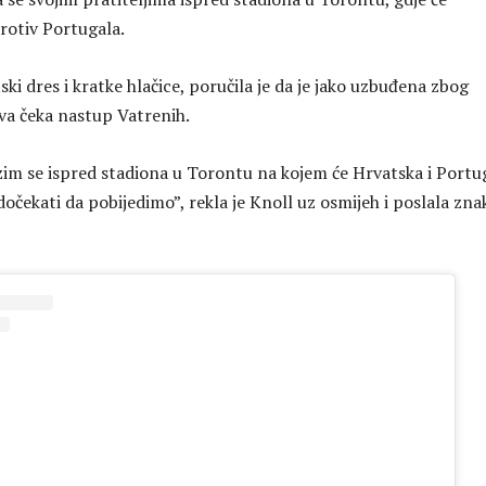
protiv Portugala.
ki dres i kratke hlačice, poručila je da je jako uzbuđena zbog
dva čeka nastup Vatrenih.
azim se ispred stadiona u Torontu na kojem će Hrvatska i Portu
dočekati da pobijedimo”, rekla je Knoll uz osmijeh i poslala zna