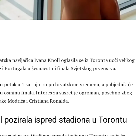
tska navijačica Ivana Knoll oglasila se iz Toronta uoči velikog
 i Portugala u šesnaestini finala Svjetskog prvenstva.
 u petak u 1 sat ujutro po hrvatskom vremenu, a pobjednik će
 u osminu finala. Interes za susret je ogroman, posebno zbog
ke Modrića i Cristiana Ronalda.
l pozirala ispred stadiona u Torontu
a se svojim pratiteljima ispred stadiona u Torontu, gdje će