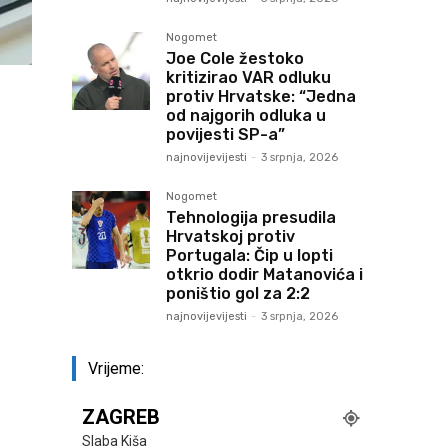
Nogomet
Joe Cole žestoko
kritizirao VAR odluku
protiv Hrvatske: “Jedna
od najgorih odluka u
povijesti SP-a”
najnovijevijesti
-
3 srpnja, 2026
Nogomet
Tehnologija presudila
Hrvatskoj protiv
Portugala: Čip u lopti
otkrio dodir Matanovića i
poništio gol za 2:2
najnovijevijesti
-
3 srpnja, 2026
Vrijeme:
ZAGREB
Slaba Kiša