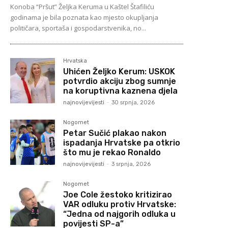
Konoba “Pršut” Željka Keruma u Kaštel Štafiliću
godinama je bila poznata kao mjesto okupljanja
političara, sportaša i gospodarstvenika, no...
Hrvatska
Uhićen Željko Kerum: USKOK
potvrdio akciju zbog sumnje
na koruptivna kaznena djela
najnovijevijesti
-
30 srpnja, 2026
Nogomet
Petar Sučić plakao nakon
ispadanja Hrvatske pa otkrio
što mu je rekao Ronaldo
najnovijevijesti
-
3 srpnja, 2026
Nogomet
Joe Cole žestoko kritizirao
VAR odluku protiv Hrvatske:
“Jedna od najgorih odluka u
povijesti SP-a”