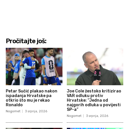
Pročitajte još:
Petar Sučić plakao nakon
Joe Cole žestoko kritizirao
ispadanja Hrvatske pa
VAR odluku protiv
otkrio što mu je rekao
Hrvatske: “Jedna od
Ronaldo
najgorih odluka u povijesti
SP-a”
Nogomet
3 srpnja, 2026
Nogomet
3 srpnja, 2026