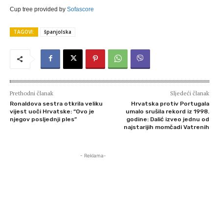
Cup tree provided by
Sofascore
TAGOVI:
španjolska
Prethodni članak
Sljedeći članak
Ronaldova sestra otkrila veliku
Hrvatska protiv Portugala
vijest uoči Hrvatske: “Ovo je
umalo srušila rekord iz 1998.
njegov posljednji ples”
godine: Dalić izveo jednu od
najstarijih momčadi Vatrenih
- Reklama-