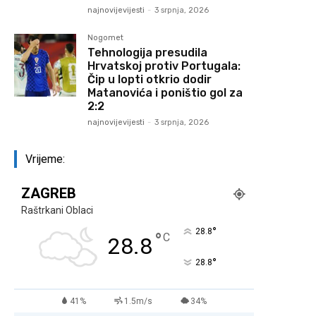
najnovijevijesti
-
3 srpnja, 2026
Nogomet
Tehnologija presudila
Hrvatskoj protiv Portugala:
Čip u lopti otkrio dodir
Matanovića i poništio gol za
2:2
najnovijevijesti
-
3 srpnja, 2026
Vrijeme:
ZAGREB
Raštrkani Oblaci
°
28.8
°
C
28.8
°
28.8
41%
1.5m/s
34%