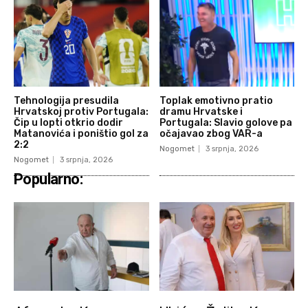
Tehnologija presudila
Toplak emotivno pratio
Hrvatskoj protiv Portugala:
dramu Hrvatske i
Čip u lopti otkrio dodir
Portugala: Slavio golove pa
Matanovića i poništio gol za
očajavao zbog VAR-a
2:2
Nogomet
3 srpnja, 2026
Nogomet
3 srpnja, 2026
Popularno: