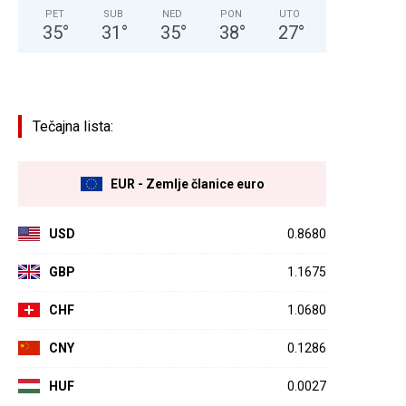
PET
SUB
NED
PON
UTO
35
°
31
°
35
°
38
°
27
°
Tečajna lista:
EUR - Zemlje članice euro
USD
0.8680
GBP
1.1675
CHF
1.0680
CNY
0.1286
HUF
0.0027