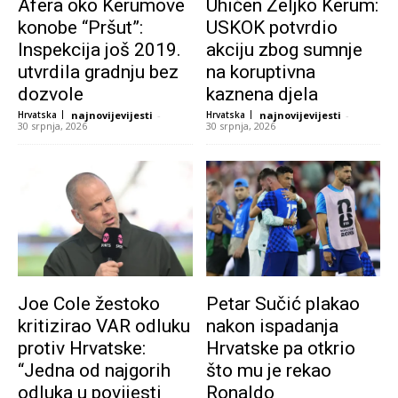
Afera oko Kerumove
Uhićen Željko Kerum:
konobe “Pršut”:
USKOK potvrdio
Inspekcija još 2019.
akciju zbog sumnje
utvrdila gradnju bez
na koruptivna
dozvole
kaznena djela
Hrvatska
najnovijevijesti
-
Hrvatska
najnovijevijesti
-
30 srpnja, 2026
30 srpnja, 2026
Joe Cole žestoko
Petar Sučić plakao
kritizirao VAR odluku
nakon ispadanja
protiv Hrvatske:
Hrvatske pa otkrio
“Jedna od najgorih
što mu je rekao
odluka u povijesti
Ronaldo