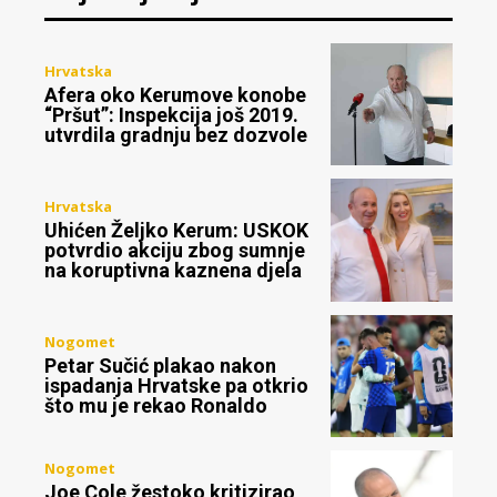
Hrvatska
Afera oko Kerumove konobe
“Pršut”: Inspekcija još 2019.
utvrdila gradnju bez dozvole
Hrvatska
Uhićen Željko Kerum: USKOK
potvrdio akciju zbog sumnje
na koruptivna kaznena djela
Nogomet
Petar Sučić plakao nakon
ispadanja Hrvatske pa otkrio
što mu je rekao Ronaldo
Nogomet
Joe Cole žestoko kritizirao