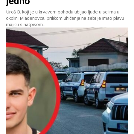
jedno
Uroš B. koji je u krvavom pohodu ubijao ljude u selima u
okolini Mladenovca, prilikom uhićenja na sebi je imao plavu
majicu s natpisom...