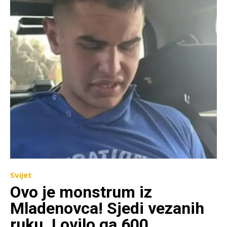
Svijet
Ovo je monstrum iz
Mladenovca! Sjedi vezanih
ruku. Lovilo ga 600