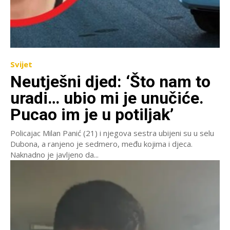
Svijet
Neutješni djed: ‘Što nam to
uradi… ubio mi je unučiće.
Pucao im je u potiljak’
Policajac Milan Panić (21) i njegova sestra ubijeni su u selu
Dubona, a ranjeno je sedmero, među kojima i djeca.
Naknadno je javljeno da...