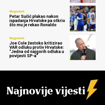
Nogomet
Petar Sučić plakao nakon
ispadanja Hrvatske pa otkrio
što mu je rekao Ronaldo
Nogomet
Joe Cole žestoko kritizirao
VAR odluku protiv Hrvatske:
“Jedna od najgorih odluka u
povijesti SP-a”