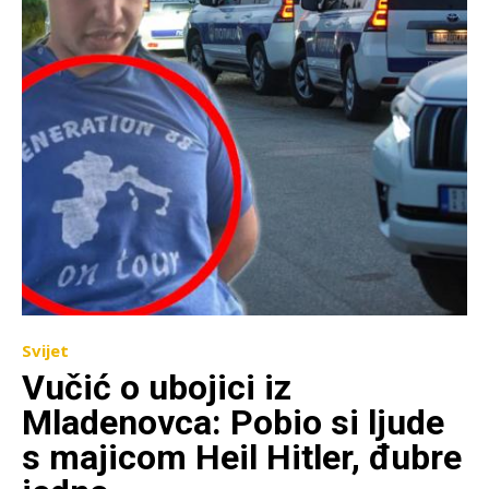
Svijet
Vučić o ubojici iz
Mladenovca: Pobio si ljude
s majicom Heil Hitler, đubre