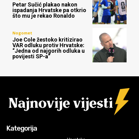
Petar Sučić plakao nakon
ispadanja Hrvatske pa otkrio
što mu je rekao Ronaldo
Nogomet
Joe Cole žestoko kritizirao
VAR odluku protiv Hrvatske:
“Jedna od najgorih odluka u
povijesti SP-a”
Kategorija