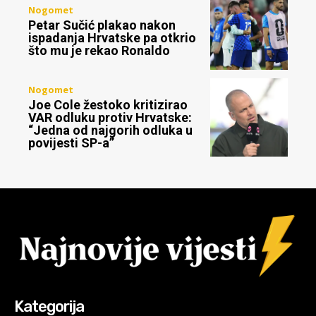
Nogomet
Petar Sučić plakao nakon
ispadanja Hrvatske pa otkrio
što mu je rekao Ronaldo
Nogomet
Joe Cole žestoko kritizirao
VAR odluku protiv Hrvatske:
“Jedna od najgorih odluka u
povijesti SP-a”
Kategorija