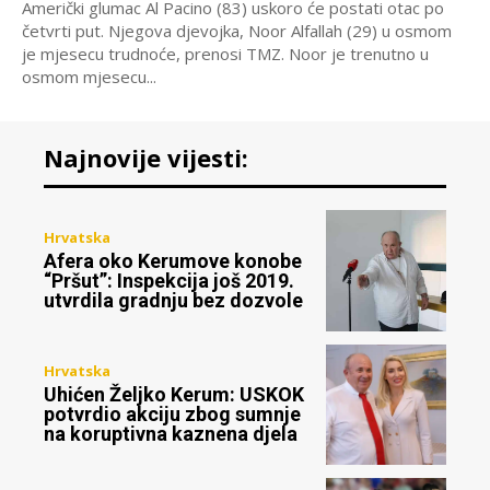
Američki glumac Al Pacino (83) uskoro će postati otac po
četvrti put. Njegova djevojka, Noor Alfallah (29) u osmom
je mjesecu trudnoće, prenosi TMZ. Noor je trenutno u
osmom mjesecu...
Najnovije vijesti:
Hrvatska
Afera oko Kerumove konobe
“Pršut”: Inspekcija još 2019.
utvrdila gradnju bez dozvole
Hrvatska
Uhićen Željko Kerum: USKOK
potvrdio akciju zbog sumnje
na koruptivna kaznena djela