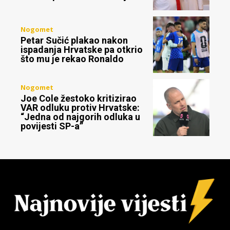
Nogomet
Petar Sučić plakao nakon
ispadanja Hrvatske pa otkrio
što mu je rekao Ronaldo
Nogomet
Joe Cole žestoko kritizirao
VAR odluku protiv Hrvatske:
“Jedna od najgorih odluka u
povijesti SP-a”