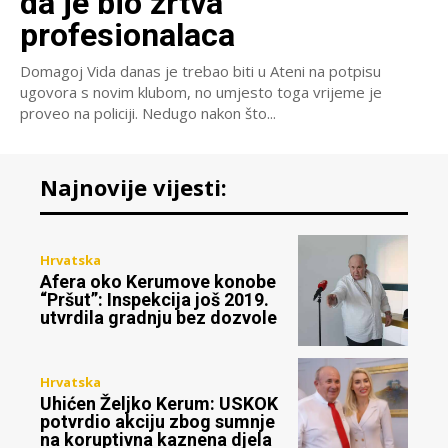
da je bio žrtva
profesionalaca
Domagoj Vida danas je trebao biti u Ateni na potpisu
ugovora s novim klubom, no umjesto toga vrijeme je
proveo na policiji. Nedugo nakon što...
Najnovije vijesti:
Hrvatska
Afera oko Kerumove konobe
“Pršut”: Inspekcija još 2019.
utvrdila gradnju bez dozvole
Hrvatska
Uhićen Željko Kerum: USKOK
potvrdio akciju zbog sumnje
na koruptivna kaznena djela