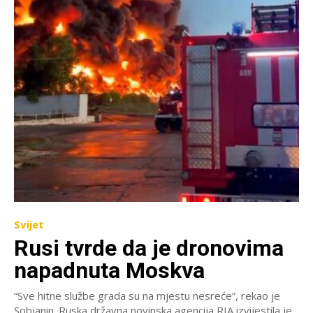
Svijet
Rusi tvrde da je dronovima
napadnuta Moskva
“Sve hitne službe grada su na mjestu nesreće”, rekao je
Sobjanin. Ruska državna novinska agencija RIA izvijestila je