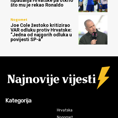
ispadanja Hrvatske pa otkrio
što mu je rekao Ronaldo
Nogomet
Joe Cole žestoko kritizirao
VAR odluku protiv Hrvatske:
“Jedna od najgorih odluka u
povijesti SP-a”
Kategorija
Hrvatska
Nogomet