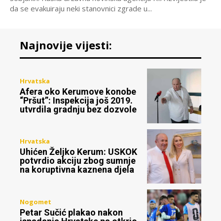
da se evakuiraju neki stanovnici zgrade u...
Najnovije vijesti:
Hrvatska
Afera oko Kerumove konobe
“Pršut”: Inspekcija još 2019.
utvrdila gradnju bez dozvole
Hrvatska
Uhićen Željko Kerum: USKOK
potvrdio akciju zbog sumnje
na koruptivna kaznena djela
Nogomet
Petar Sučić plakao nakon