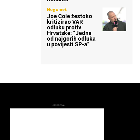
Nogomet
Joe Cole žestoko
kritizirao VAR
odluku protiv
Hrvatske: “Jedna
od najgorih odluka
u povijesti SP-a”
- Reklama-