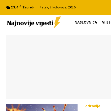
C
Petak, 7 kolovoza, 2026
23.4
Zagreb
NASLOVNICA
VIJES
Zdravlje