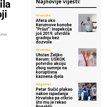
Najnovije vijesti:
ila
ji
Hrvatska
Afera oko
Kerumove konobe
“Pršut”: Inspekcija
još 2019. utvrdila
cima
gradnju bez
dozvole
Hrvatska
Uhićen Željko
Kerum: USKOK
potvrdio akciju
zbog sumnje na
koruptivna
kaznena djela
Nogomet
Petar Sučić plakao
nakon ispadanja
Hrvatske pa otkrio
što mu je rekao
Ronaldo