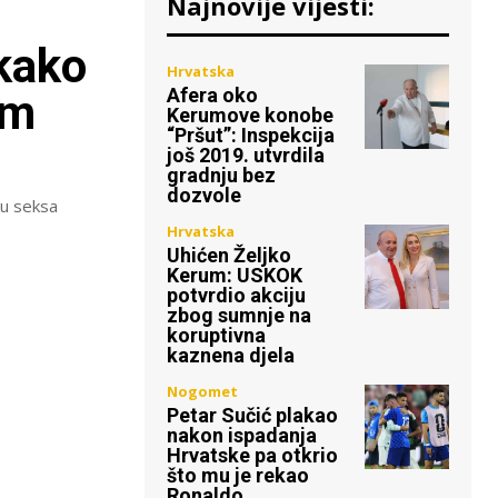
Najnovije vijesti:
kako
Hrvatska
Afera oko
am
Kerumove konobe
“Pršut”: Inspekcija
još 2019. utvrdila
gradnju bez
dozvole
ku seksa
Hrvatska
Uhićen Željko
Kerum: USKOK
potvrdio akciju
zbog sumnje na
koruptivna
kaznena djela
Nogomet
Petar Sučić plakao
nakon ispadanja
Hrvatske pa otkrio
što mu je rekao
Ronaldo