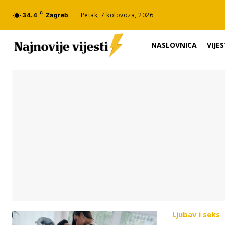
C
Petak, 7 kolovoza, 2026
34.4
Zagreb
NASLOVNICA
VIJES
Ljubav i seks