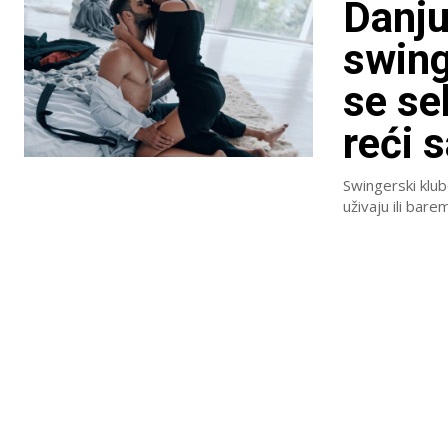
Danju
swing
se se
reći 
Swingerski klubo
uživaju ili barem