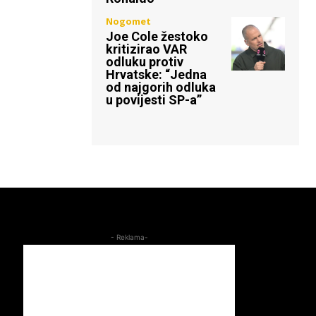
Nogomet
Joe Cole žestoko
kritizirao VAR
odluku protiv
Hrvatske: “Jedna
od najgorih odluka
u povijesti SP-a”
- Reklama-