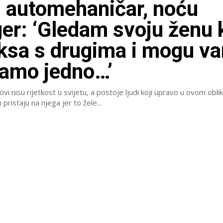
 automehaničar, noću
er: ‘Gledam svoju ženu 
ksa s drugima i mogu v
samo jedno…’
vi nisu rijetkost u svijetu, a postoje ljudi koji upravo u ovom obli
 pristaju na njega jer to žele...