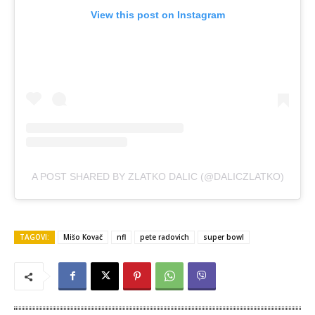
View this post on Instagram
A POST SHARED BY ZLATKO DALIC (@DALICZLATKO)
TAGOVI:
Mišo Kovač
nfl
pete radovich
super bowl