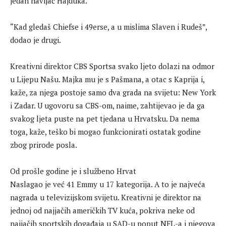
jedan navijač Hajduka.
“Kad gledaš Chiefse i 49erse, a u mislima Slaven i Rudeš”,
dodao je drugi.
Kreativni direktor CBS Sportsa svako ljeto dolazi na odmor
u Lijepu Našu. Majka mu je s Pašmana, a otac s Kaprija i,
kaže, za njega postoje samo dva grada na svijetu: New York
i Zadar. U ugovoru sa CBS-om, naime, zahtijevao je da ga
svakog ljeta puste na pet tjedana u Hrvatsku. Da nema
toga, kaže, teško bi mogao funkcionirati ostatak godine
zbog prirode posla.
Od prošle godine je i službeno Hrvat
Naslagao je već 41 Emmy u 17 kategorija. A to je najveća
nagrada u televizijskom svijetu. Kreativni je direktor na
jednoj od najjačih američkih TV kuća, pokriva neke od
najjačih sportskih događaja u SAD-u poput NFL-a i njegova