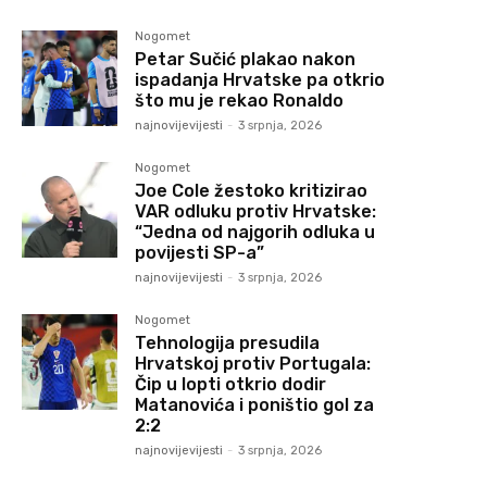
Nogomet
Petar Sučić plakao nakon
ispadanja Hrvatske pa otkrio
što mu je rekao Ronaldo
najnovijevijesti
-
3 srpnja, 2026
Nogomet
Joe Cole žestoko kritizirao
VAR odluku protiv Hrvatske:
“Jedna od najgorih odluka u
povijesti SP-a”
najnovijevijesti
-
3 srpnja, 2026
Nogomet
Tehnologija presudila
Hrvatskoj protiv Portugala:
Čip u lopti otkrio dodir
Matanovića i poništio gol za
2:2
najnovijevijesti
-
3 srpnja, 2026