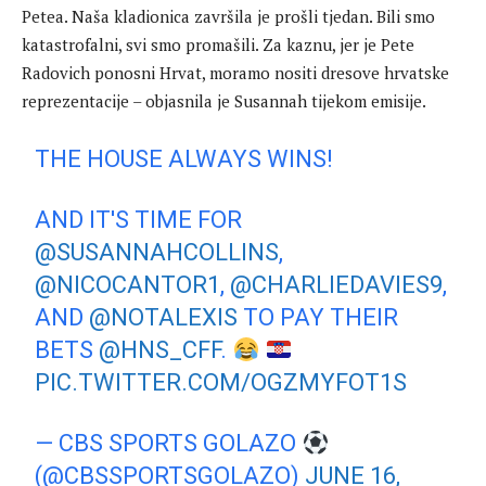
Petea. Naša kladionica završila je prošli tjedan. Bili smo
katastrofalni, svi smo promašili. Za kaznu, jer je Pete
Radovich ponosni Hrvat, moramo nositi dresove hrvatske
reprezentacije – objasnila je Susannah tijekom emisije.
THE HOUSE ALWAYS WINS!
AND IT'S TIME FOR
@SUSANNAHCOLLINS
,
@NICOCANTOR1
,
@CHARLIEDAVIES9
,
AND
@NOTALEXIS
TO PAY THEIR
BETS
@HNS_CFF
.
PIC.TWITTER.COM/OGZMYFOT1S
— CBS SPORTS GOLAZO
(@CBSSPORTSGOLAZO)
JUNE 16,