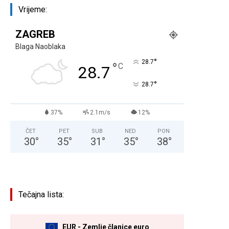
Vrijeme:
ZAGREB
Blaga Naoblaka
°
28.7
°
C
28.7
°
28.7
37%
2.1m/s
12%
ČET
PET
SUB
NED
PON
30
°
35
°
31
°
35
°
38
°
Tečajna lista:
EUR - Zemlje članice euro