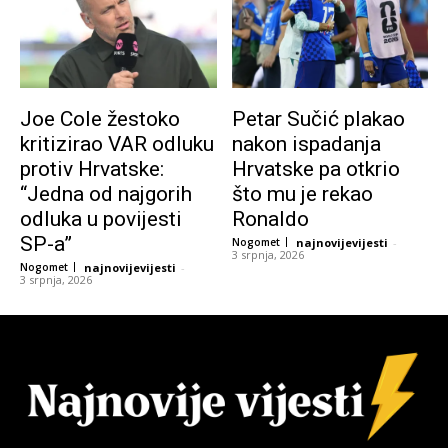
Joe Cole žestoko
Petar Sučić plakao
kritizirao VAR odluku
nakon ispadanja
protiv Hrvatske:
Hrvatske pa otkrio
“Jedna od najgorih
što mu je rekao
odluka u povijesti
Ronaldo
SP-a”
Nogomet
najnovijevijesti
-
3 srpnja, 2026
Nogomet
najnovijevijesti
-
3 srpnja, 2026