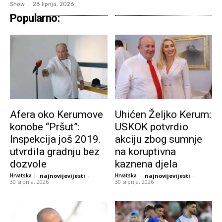
Show
28 lipnja, 2026
Popularno:
Afera oko Kerumove
Uhićen Željko Kerum:
konobe “Pršut”:
USKOK potvrdio
Inspekcija još 2019.
akciju zbog sumnje
utvrdila gradnju bez
na koruptivna
dozvole
kaznena djela
Hrvatska
najnovijevijesti
-
Hrvatska
najnovijevijesti
-
30 srpnja, 2026
30 srpnja, 2026