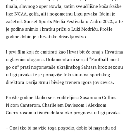
finala, slavnog Super Bowla, zatim sveučilišne košarkaške
lige NCAA, golfa, ali i nogometnu Ligu prvaka. Idejni je
začetnik Sunset Sports Media Festivala u Zadru 2022., a te
je godine snimio i kratku priču o Luki Modriću. Prošle
godine dobio je i hrvatsko državljanstvo.
I prvi film koji će emitirati kao Hrvat bit će onaj s Hrvatima
u glavnim ulogama. Dokumentarni serijal “Football must
go on” prati nogometaše ukrajinskog Šahtara kroz sezonu
u Ligi prvaka te je ponajviše fokusiran na sportskog
direktora Darija Srnu i bivšeg trenera Igora Jovićevića.
Prošle godine kladio se s voditeljima Susannom Collins,
Nicom Canterom, Charliejem Daviesom i Alexisom
Guerrerosom u tisuću dolara oko prognoza u Ligi prvaka.
– Onaj tko bi najviše toga pogodio, dobio bi nagradu od