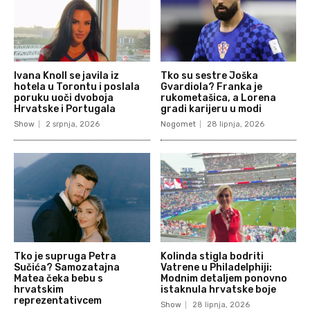
Ivana Knoll se javila iz
Tko su sestre Joška
hotela u Torontu i poslala
Gvardiola? Franka je
poruku uoči dvoboja
rukometašica, a Lorena
Hrvatske i Portugala
gradi karijeru u modi
Show
2 srpnja, 2026
Nogomet
28 lipnja, 2026
Tko je supruga Petra
Kolinda stigla bodriti
Sučića? Samozatajna
Vatrene u Philadelphiji:
Matea čeka bebu s
Modnim detaljem ponovno
hrvatskim
istaknula hrvatske boje
reprezentativcem
Show
28 lipnja, 2026