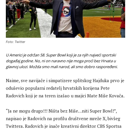
Foto: Twitter
U Americi je održan 58. Super Bowl koji je za njih najveći sportski
događaj godine. No, ni on naravno nije moga proći bez Hrvata u
glavnoj ulozi. Možda smo mali narod, ali smo dobro raspoređeni.
Naime, sve navijače i simpatizere splitskog Hajduka prvo je
oduševio popularni redatelj hrvatskih korijena Pete
Radovich koji je na teren izašao u majici Mate Miše Kovača.
“Ja ne mogu drugo!!! Ništa bez Miše…niti Super Bowl!”,
napisao je Radovich na profilu društvene mreže X, bivšeg
Twittera. Radovich je inače kreativni direktor CBS Sportsa