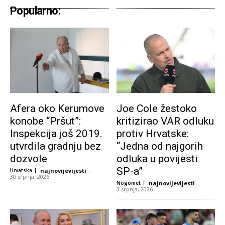
Popularno:
Afera oko Kerumove
Joe Cole žestoko
konobe “Pršut”:
kritizirao VAR odluku
Inspekcija još 2019.
protiv Hrvatske:
utvrdila gradnju bez
“Jedna od najgorih
dozvole
odluka u povijesti
SP-a”
Hrvatska
najnovijevijesti
-
30 srpnja, 2026
Nogomet
najnovijevijesti
-
3 srpnja, 2026