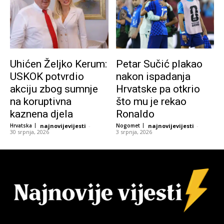
Uhićen Željko Kerum:
Petar Sučić plakao
USKOK potvrdio
nakon ispadanja
akciju zbog sumnje
Hrvatske pa otkrio
na koruptivna
što mu je rekao
kaznena djela
Ronaldo
Hrvatska
najnovijevijesti
-
Nogomet
najnovijevijesti
-
30 srpnja, 2026
3 srpnja, 2026