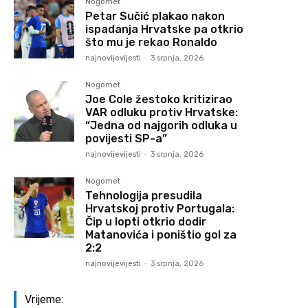
Nogomet
Petar Sučić plakao nakon
ispadanja Hrvatske pa otkrio
što mu je rekao Ronaldo
najnovijevijesti
-
3 srpnja, 2026
Nogomet
Joe Cole žestoko kritizirao
VAR odluku protiv Hrvatske:
“Jedna od najgorih odluka u
povijesti SP-a”
najnovijevijesti
-
3 srpnja, 2026
Nogomet
Tehnologija presudila
Hrvatskoj protiv Portugala:
Čip u lopti otkrio dodir
Matanovića i poništio gol za
2:2
najnovijevijesti
-
3 srpnja, 2026
Vrijeme: