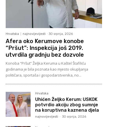
Hrvatska
najnovijevijesti
-
30 srpnja, 2026
Afera oko Kerumove konobe
“Pršut”: Inspekcija još 2019.
utvrdila gradnju bez dozvole
Konoba “Pršut” Željka Keruma u Kaštel Štafiliću
godinama je bila poznata kao mjesto okupljanja
političara, sportaša i gospodarstvenika, no...
Hrvatska
Uhićen Željko Kerum: USKOK
potvrdio akciju zbog sumnje
na koruptivna kaznena djela
najnovijevijesti
-
30 srpnja, 2026