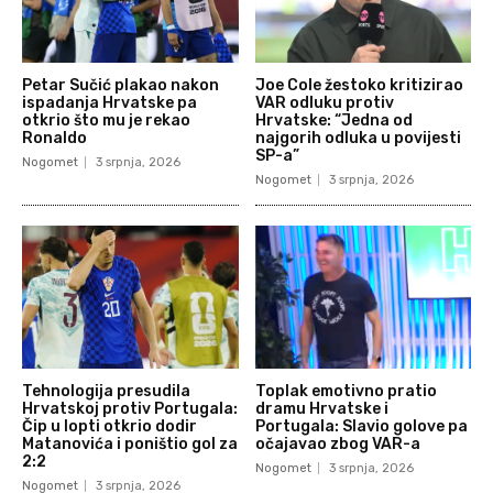
Petar Sučić plakao nakon
Joe Cole žestoko kritizirao
ispadanja Hrvatske pa
VAR odluku protiv
otkrio što mu je rekao
Hrvatske: “Jedna od
Ronaldo
najgorih odluka u povijesti
SP-a”
Nogomet
3 srpnja, 2026
Nogomet
3 srpnja, 2026
Tehnologija presudila
Toplak emotivno pratio
Hrvatskoj protiv Portugala:
dramu Hrvatske i
Čip u lopti otkrio dodir
Portugala: Slavio golove pa
Matanovića i poništio gol za
očajavao zbog VAR-a
2:2
Nogomet
3 srpnja, 2026
Nogomet
3 srpnja, 2026