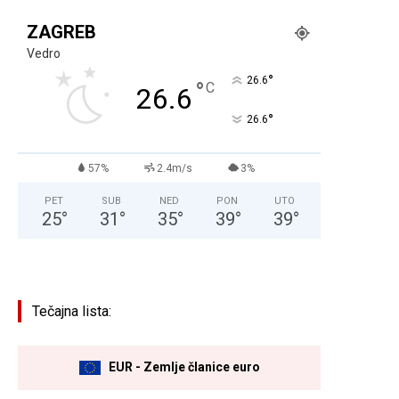
ZAGREB
Vedro
°
26.6
°
C
26.6
°
26.6
57%
2.4m/s
3%
PET
SUB
NED
PON
UTO
25
°
31
°
35
°
39
°
39
°
Tečajna lista:
EUR - Zemlje članice euro