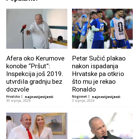
Afera oko Kerumove
Petar Sučić plakao
konobe “Pršut”:
nakon ispadanja
Inspekcija još 2019.
Hrvatske pa otkrio
utvrdila gradnju bez
što mu je rekao
dozvole
Ronaldo
Hrvatska
najnovijevijesti
-
Nogomet
najnovijevijesti
-
30 srpnja, 2026
3 srpnja, 2026