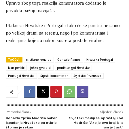
Upravo zbog toga reakcija komentatora dodatno je
privukla pažnju navijača.
Utakmica Hrvatske i Portugala tako će se pamtiti ne samo
po velikoj drami na terenu, nego i po komentarima i
reakcijama koje su nakon susreta postale viralne.
TAGOVI:
cristiano ronaldo
Goncalo Ramos
Hrvatska Portugal
ivan perišić
joško gvardiol
poništen gol Hrvatske
Portugal Hrvatska
Srpski komentator
Svjetsko Prvenstvo
Prethodni članak
Sljedeći članak
Ronaldo tješio Modrića nakon
Svjetski mediji se opraštaju od
ispadanja Hrvatske pa otkrio
Modrića: “Ako je ovo kraj, bila
što mu je rekao
nam je čast”