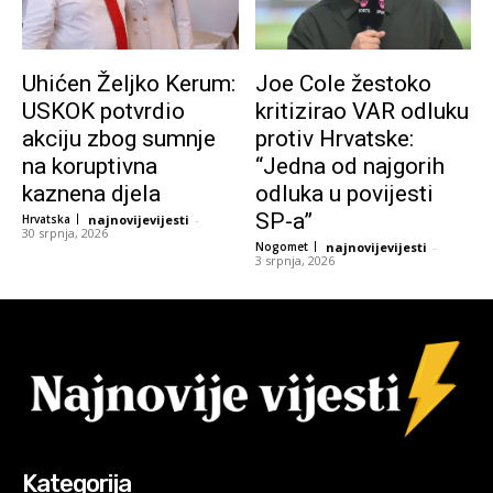
Uhićen Željko Kerum:
Joe Cole žestoko
USKOK potvrdio
kritizirao VAR odluku
akciju zbog sumnje
protiv Hrvatske:
na koruptivna
“Jedna od najgorih
kaznena djela
odluka u povijesti
SP-a”
Hrvatska
najnovijevijesti
-
30 srpnja, 2026
Nogomet
najnovijevijesti
-
3 srpnja, 2026
Kategorija