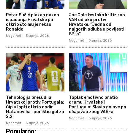
Petar Sučić plakao nakon
Joe Cole žestoko kritizirao
ispadanja Hrvatske pa
VAR odluku protiv
otkrio što mu je rekao
Hrvatske: “Jedna od
Ronaldo
najgorih odluka u povijesti
SP-a”
Nogomet
3 srpnja, 2026
Nogomet
3 srpnja, 2026
Tehnologija presudila
Toplak emotivno pratio
Hrvatskoj protiv Portugala:
dramu Hrvatske i
Čip u lopti otkrio dodir
Portugala: Slavio golove pa
Matanovića i poništio gol za
očajavao zbog VAR-a
2:2
Nogomet
3 srpnja, 2026
Nogomet
3 srpnja, 2026
Popularno: