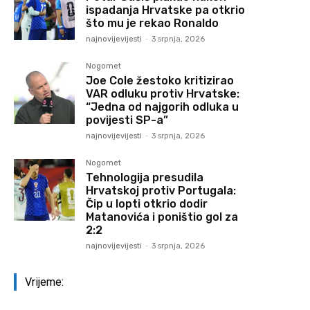
ispadanja Hrvatske pa otkrio
što mu je rekao Ronaldo
najnovijevijesti
-
3 srpnja, 2026
Nogomet
Joe Cole žestoko kritizirao
VAR odluku protiv Hrvatske:
“Jedna od najgorih odluka u
povijesti SP-a”
najnovijevijesti
-
3 srpnja, 2026
Nogomet
Tehnologija presudila
Hrvatskoj protiv Portugala:
Čip u lopti otkrio dodir
Matanovića i poništio gol za
2:2
najnovijevijesti
-
3 srpnja, 2026
Vrijeme: