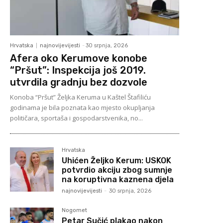
Hrvatska
najnovijevijesti
-
30 srpnja, 2026
Afera oko Kerumove konobe
“Pršut”: Inspekcija još 2019.
utvrdila gradnju bez dozvole
Konoba “Pršut” Željka Keruma u Kaštel Štafiliću
godinama je bila poznata kao mjesto okupljanja
političara, sportaša i gospodarstvenika, no...
Hrvatska
Uhićen Željko Kerum: USKOK
potvrdio akciju zbog sumnje
na koruptivna kaznena djela
najnovijevijesti
-
30 srpnja, 2026
Nogomet
Petar Sučić plakao nakon