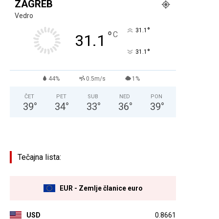
ZAGREB
Vedro
°
31.1
°
C
31.1
°
31.1
44%
0.5m/s
1%
ČET
PET
SUB
NED
PON
39
°
34
°
33
°
36
°
39
°
Tečajna lista:
EUR - Zemlje članice euro
USD
0.8661