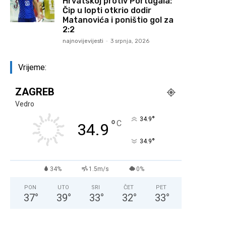
Hrvatskoj protiv Portugala:
Čip u lopti otkrio dodir
Matanovića i poništio gol za
2:2
najnovijevijesti
-
3 srpnja, 2026
Vrijeme:
ZAGREB
Vedro
°
34.9
°
C
34.9
°
34.9
34%
1.5m/s
0%
PON
UTO
SRI
ČET
PET
37
°
39
°
33
°
32
°
33
°