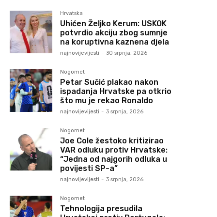
Hrvatska
Uhićen Željko Kerum: USKOK
potvrdio akciju zbog sumnje
na koruptivna kaznena djela
najnovijevijesti
-
30 srpnja, 2026
Nogomet
Petar Sučić plakao nakon
ispadanja Hrvatske pa otkrio
što mu je rekao Ronaldo
najnovijevijesti
-
3 srpnja, 2026
Nogomet
Joe Cole žestoko kritizirao
VAR odluku protiv Hrvatske:
“Jedna od najgorih odluka u
povijesti SP-a”
najnovijevijesti
-
3 srpnja, 2026
Nogomet
Tehnologija presudila