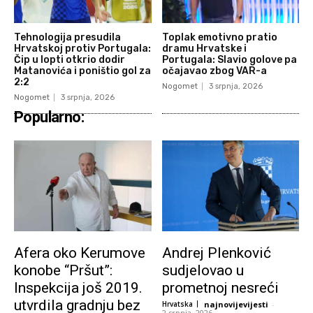
Tehnologija presudila
Toplak emotivno pratio
Hrvatskoj protiv Portugala:
dramu Hrvatske i
Čip u lopti otkrio dodir
Portugala: Slavio golove pa
Matanovića i poništio gol za
očajavao zbog VAR-a
2:2
Nogomet
3 srpnja, 2026
Nogomet
3 srpnja, 2026
Popularno:
Afera oko Kerumove
Andrej Plenković
konobe “Pršut”:
sudjelovao u
Inspekcija još 2019.
prometnoj nesreći
utvrdila gradnju bez
Hrvatska
najnovijevijesti
-
2 srpnja, 2026