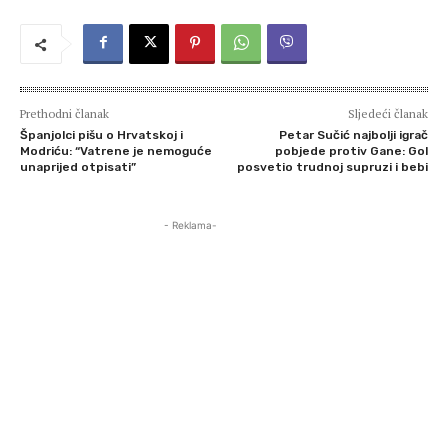
Prethodni članak
Sljedeći članak
Španjolci pišu o Hrvatskoj i
Petar Sučić najbolji igrač
Modriću: “Vatrene je nemoguće
pobjede protiv Gane: Gol
unaprijed otpisati”
posvetio trudnoj supruzi i bebi
- Reklama-