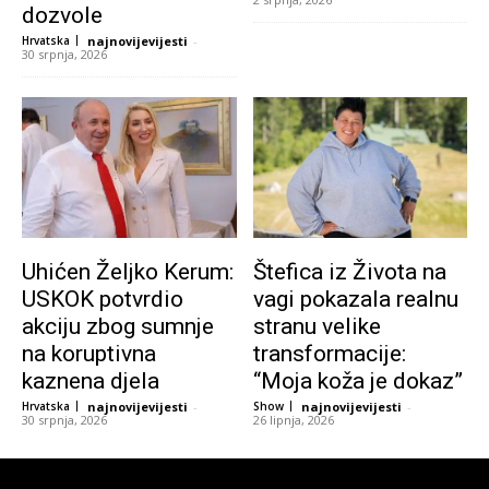
dozvole
Hrvatska
najnovijevijesti
-
30 srpnja, 2026
Uhićen Željko Kerum:
Štefica iz Života na
USKOK potvrdio
vagi pokazala realnu
akciju zbog sumnje
stranu velike
na koruptivna
transformacije:
kaznena djela
“Moja koža je dokaz”
Hrvatska
najnovijevijesti
-
Show
najnovijevijesti
-
30 srpnja, 2026
26 lipnja, 2026