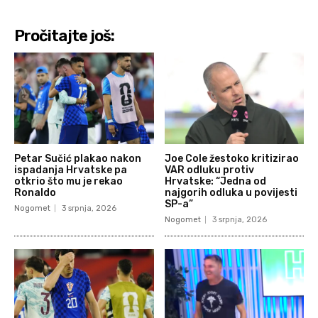
Pročitajte još:
Petar Sučić plakao nakon
Joe Cole žestoko kritizirao
ispadanja Hrvatske pa
VAR odluku protiv
otkrio što mu je rekao
Hrvatske: “Jedna od
Ronaldo
najgorih odluka u povijesti
SP-a”
Nogomet
3 srpnja, 2026
Nogomet
3 srpnja, 2026