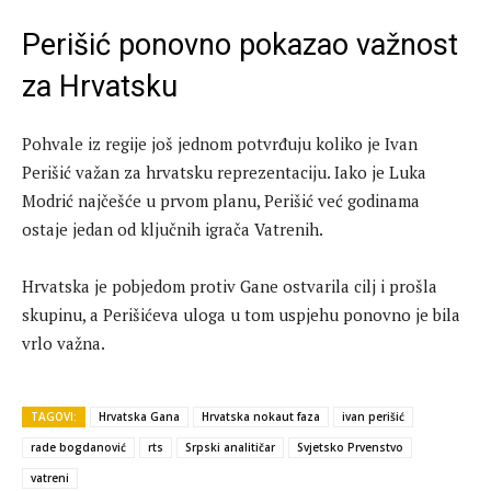
Perišić ponovno pokazao važnost
za Hrvatsku
Pohvale iz regije još jednom potvrđuju koliko je Ivan
Perišić važan za hrvatsku reprezentaciju. Iako je Luka
Modrić najčešće u prvom planu, Perišić već godinama
ostaje jedan od ključnih igrača Vatrenih.
Hrvatska je pobjedom protiv Gane ostvarila cilj i prošla
skupinu, a Perišićeva uloga u tom uspjehu ponovno je bila
vrlo važna.
TAGOVI:
Hrvatska Gana
Hrvatska nokaut faza
ivan perišić
rade bogdanović
rts
Srpski analitičar
Svjetsko Prvenstvo
vatreni