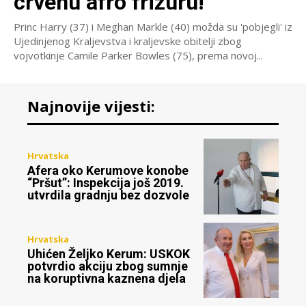
crvenu afro frizuru!’
Princ Harry (37) i Meghan Markle (40) možda su 'pobjegli' iz
Ujedinjenog Kraljevstva i kraljevske obitelji zbog
vojvotkinje Camile Parker Bowles (75), prema novoj...
Najnovije vijesti:
Hrvatska
Afera oko Kerumove konobe
“Pršut”: Inspekcija još 2019.
utvrdila gradnju bez dozvole
Hrvatska
Uhićen Željko Kerum: USKOK
potvrdio akciju zbog sumnje
na koruptivna kaznena djela