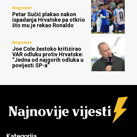
Nogomet
Petar Sučić plakao nakon
ispadanja Hrvatske pa otkrio
što mu je rekao Ronaldo
Nogomet
Joe Cole žestoko kritizirao
VAR odluku protiv Hrvatske:
“Jedna od najgorih odluka u
povijesti SP-a”
Kategorija