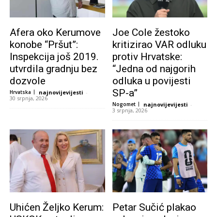
Afera oko Kerumove
Joe Cole žestoko
konobe “Pršut”:
kritizirao VAR odluku
Inspekcija još 2019.
protiv Hrvatske:
utvrdila gradnju bez
“Jedna od najgorih
dozvole
odluka u povijesti
SP-a”
Hrvatska
najnovijevijesti
-
30 srpnja, 2026
Nogomet
najnovijevijesti
-
3 srpnja, 2026
Uhićen Željko Kerum:
Petar Sučić plakao