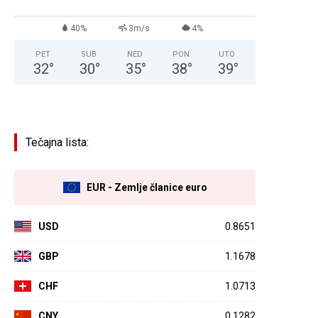
40%
3m/s
4%
PET
SUB
NED
PON
UTO
32
°
30
°
35
°
38
°
39
°
Tečajna lista:
EUR - Zemlje članice euro
USD
0.8651
GBP
1.1678
CHF
1.0713
CNY
0.1282