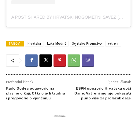
A POST SHARED BY HRVATSKI NOGOMETNI SAVEZ (@HNS_CFF)
TAGOVI:
Hrvatska
Luka Modrić
Svjetsko Prvenstvo
vatreni
Prethodni članak
Sljedeći članak
Karlo Godec odgovorio na
ESPN upozorio Hrvatsku uoči
glasine o Kaji: Otkrio je li trudna
Gane: Vatreni moraju pokazati
i progovorio o vjenčanju
puno više za prolazak dalje
- Reklama-