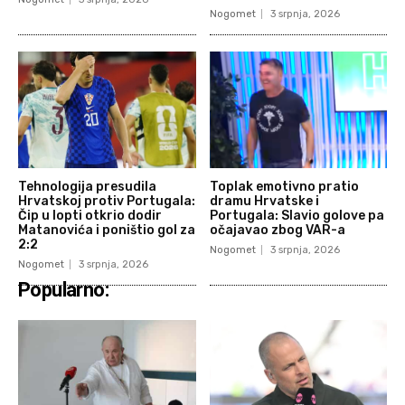
Nogomet
3 srpnja, 2026
Tehnologija presudila
Toplak emotivno pratio
Hrvatskoj protiv Portugala:
dramu Hrvatske i
Čip u lopti otkrio dodir
Portugala: Slavio golove pa
Matanovića i poništio gol za
očajavao zbog VAR-a
2:2
Nogomet
3 srpnja, 2026
Nogomet
3 srpnja, 2026
Popularno: