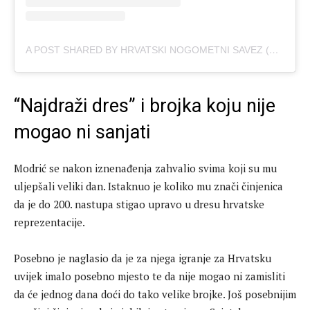
A POST SHARED BY HRVATSKI NOGOMETNI SAVEZ (@HNS_CFF)
“Najdraži dres” i brojka koju nije
mogao ni sanjati
Modrić se nakon iznenađenja zahvalio svima koji su mu
uljepšali veliki dan. Istaknuo je koliko mu znači činjenica
da je do 200. nastupa stigao upravo u dresu hrvatske
reprezentacije.
Posebno je naglasio da je za njega igranje za Hrvatsku
uvijek imalo posebno mjesto te da nije mogao ni zamisliti
da će jednog dana doći do tako velike brojke. Još posebnijim