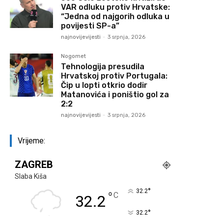
VAR odluku protiv Hrvatske:
“Jedna od najgorih odluka u
povijesti SP-a”
najnovijevijesti
-
3 srpnja, 2026
Nogomet
Tehnologija presudila
Hrvatskoj protiv Portugala:
Čip u lopti otkrio dodir
Matanovića i poništio gol za
2:2
najnovijevijesti
-
3 srpnja, 2026
Vrijeme:
ZAGREB
Slaba Kiša
°
32.2
°
C
32.2
°
32.2