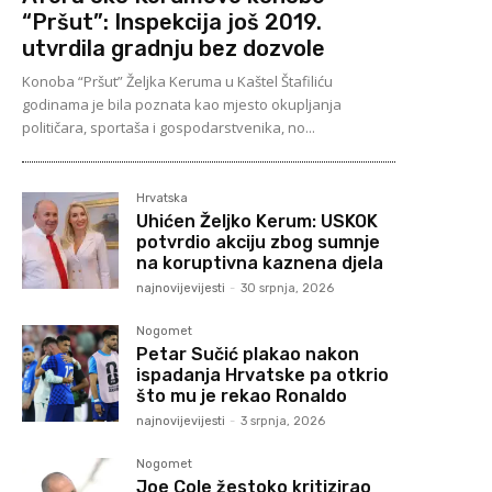
“Pršut”: Inspekcija još 2019.
utvrdila gradnju bez dozvole
Konoba “Pršut” Željka Keruma u Kaštel Štafiliću
godinama je bila poznata kao mjesto okupljanja
političara, sportaša i gospodarstvenika, no...
Hrvatska
Uhićen Željko Kerum: USKOK
potvrdio akciju zbog sumnje
na koruptivna kaznena djela
najnovijevijesti
-
30 srpnja, 2026
Nogomet
Petar Sučić plakao nakon
ispadanja Hrvatske pa otkrio
što mu je rekao Ronaldo
najnovijevijesti
-
3 srpnja, 2026
Nogomet
Joe Cole žestoko kritizirao