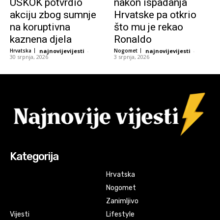
USKOK potvrdio
nakon ispadanja
akciju zbog sumnje
Hrvatske pa otkrio
na koruptivna
što mu je rekao
kaznena djela
Ronaldo
Hrvatska
najnovijevijesti
-
Nogomet
najnovijevijesti
-
30 srpnja, 2026
3 srpnja, 2026
Kategorija
Hrvatska
Nogomet
Zanimljivo
Vijesti
Lifestyle