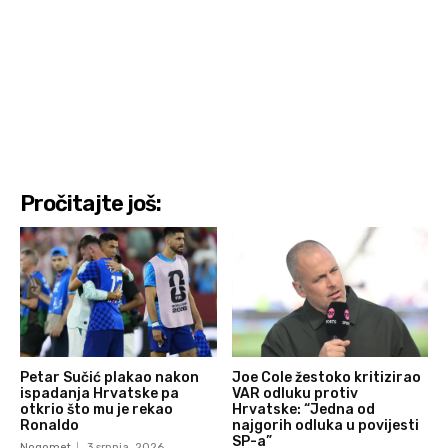
Pročitajte još:
Petar Sučić plakao nakon
Joe Cole žestoko kritizirao
ispadanja Hrvatske pa
VAR odluku protiv
otkrio što mu je rekao
Hrvatske: “Jedna od
Ronaldo
najgorih odluka u povijesti
SP-a”
Nogomet
3 srpnja, 2026