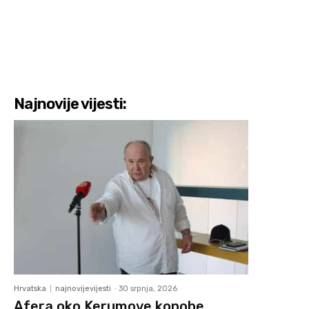
Najnovije vijesti:
Hrvatska
najnovijevijesti
-
30 srpnja, 2026
Afera oko Kerumove konobe