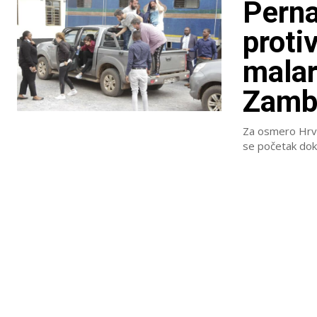
Perna
protiv
malari
Zambi
Za osmero Hrva
se početak dok