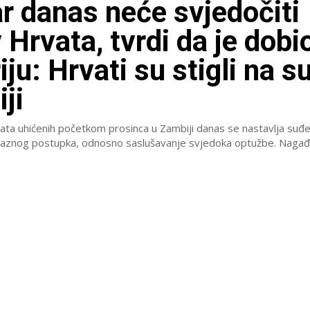
r danas neće svjedočiti
 Hrvata, tvrdi da je dobi
ju: Hrvati su stigli na s
ji
ta uhićenih početkom prosinca u Zambiji danas se nastavlja suđe
aznog postupka, odnosno saslušavanje svjedoka optužbe. Nagađal