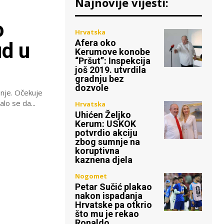
Najnovije vijesti:
o
Hrvatska
Afera oko
ud u
Kerumove konobe
“Pršut”: Inspekcija
još 2019. utvrdila
gradnju bez
dozvole
nje. Očekuje
o se da...
Hrvatska
Uhićen Željko
Kerum: USKOK
potvrdio akciju
zbog sumnje na
koruptivna
kaznena djela
Nogomet
Petar Sučić plakao
nakon ispadanja
Hrvatske pa otkrio
što mu je rekao
Ronaldo