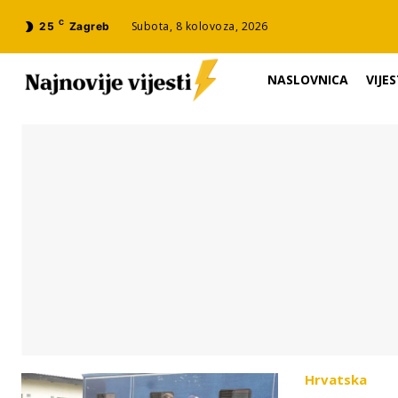
C
Subota, 8 kolovoza, 2026
25
Zagreb
NASLOVNICA
VIJES
Hrvatska