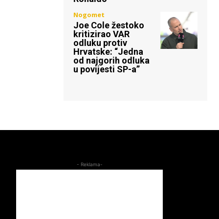
Nogomet
Joe Cole žestoko
kritizirao VAR
odluku protiv
Hrvatske: “Jedna
od najgorih odluka
u povijesti SP-a”
- Reklama-