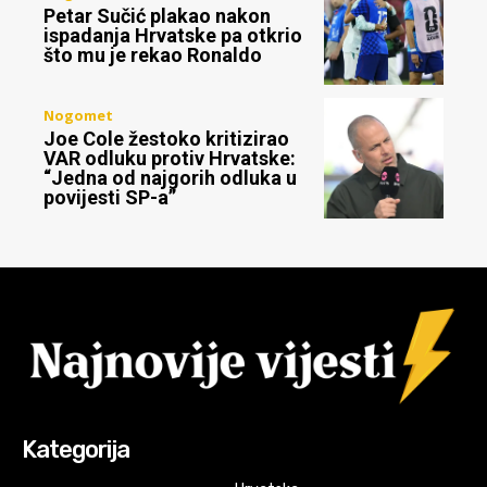
Petar Sučić plakao nakon
ispadanja Hrvatske pa otkrio
što mu je rekao Ronaldo
Nogomet
Joe Cole žestoko kritizirao
VAR odluku protiv Hrvatske:
“Jedna od najgorih odluka u
povijesti SP-a”
Kategorija