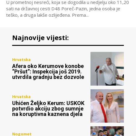
U prometnoj nesreći, koja se dogodila u nedjelju oko 11,20
sati na državnoj cesti D48 Poreč-Pazin, jedna osoba je
teško, a druga lakše ozlijeđena. Prema...
Najnovije vijesti:
Hrvatska
Afera oko Kerumove konobe
“Pršut”: Inspekcija još 2019.
utvrdila gradnju bez dozvole
Hrvatska
Uhićen Željko Kerum: USKOK
potvrdio akciju zbog sumnje
na koruptivna kaznena djela
Nogomet