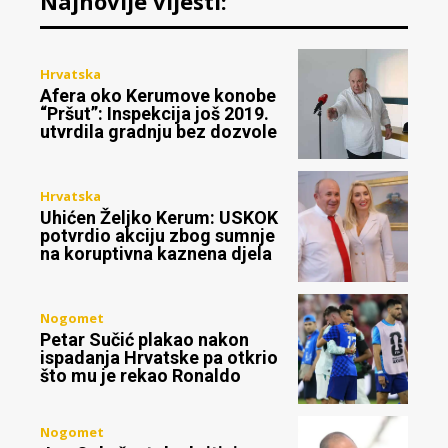
Najnovije vijesti:
Hrvatska
Afera oko Kerumove konobe
“Pršut”: Inspekcija još 2019.
utvrdila gradnju bez dozvole
Hrvatska
Uhićen Željko Kerum: USKOK
potvrdio akciju zbog sumnje
na koruptivna kaznena djela
Nogomet
Petar Sučić plakao nakon
ispadanja Hrvatske pa otkrio
što mu je rekao Ronaldo
Nogomet