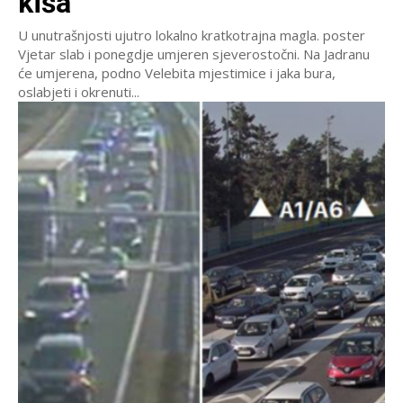
kiša
U unutrašnjosti ujutro lokalno kratkotrajna magla. poster
Vjetar slab i ponegdje umjeren sjeverostočni. Na Jadranu
će umjerena, podno Velebita mjestimice i jaka bura,
oslabjeti i okrenuti...