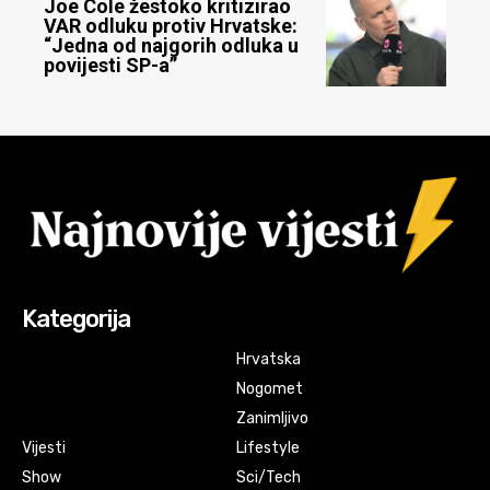
Joe Cole žestoko kritizirao
VAR odluku protiv Hrvatske:
“Jedna od najgorih odluka u
povijesti SP-a”
Kategorija
Hrvatska
Nogomet
Zanimljivo
Vijesti
Lifestyle
Show
Sci/Tech