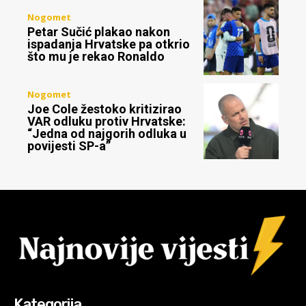
Nogomet
Petar Sučić plakao nakon
ispadanja Hrvatske pa otkrio
što mu je rekao Ronaldo
Nogomet
Joe Cole žestoko kritizirao
VAR odluku protiv Hrvatske:
“Jedna od najgorih odluka u
povijesti SP-a”
Kategorija