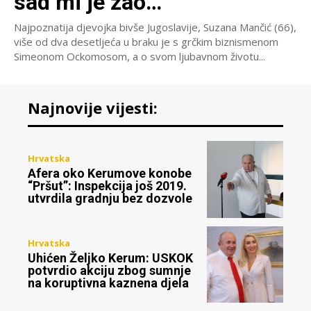
sad mi je žao…’
Najpoznatija djevojka bivše Jugoslavije, Suzana Mančić (66),
više od dva desetljeća u braku je s grčkim biznismenom
Simeonom Ockomosom, a o svom ljubavnom životu...
Najnovije vijesti:
Hrvatska
Afera oko Kerumove konobe
“Pršut”: Inspekcija još 2019.
utvrdila gradnju bez dozvole
Hrvatska
Uhićen Željko Kerum: USKOK
potvrdio akciju zbog sumnje
na koruptivna kaznena djela