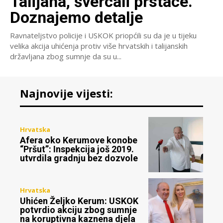
Talijana, švercali prstace.
Doznajemo detalje
Ravnateljstvo policije i USKOK priopćili su da je u tijeku
velika akcija uhićenja protiv više hrvatskih i talijanskih
državljana zbog sumnje da su u...
Najnovije vijesti:
Hrvatska
Afera oko Kerumove konobe
“Pršut”: Inspekcija još 2019.
utvrdila gradnju bez dozvole
Hrvatska
Uhićen Željko Kerum: USKOK
potvrdio akciju zbog sumnje
na koruptivna kaznena djela