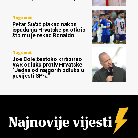
Nogomet
Petar Sučić plakao nakon
ispadanja Hrvatske pa otkrio
što mu je rekao Ronaldo
Nogomet
Joe Cole žestoko kritizirao
VAR odluku protiv Hrvatske:
“Jedna od najgorih odluka u
povijesti SP-a”