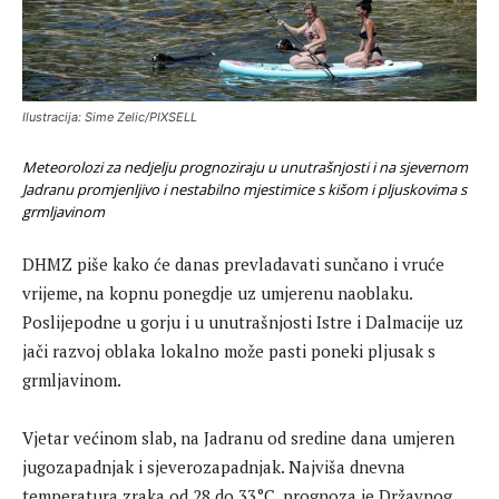
Ilustracija: Sime Zelic/PIXSELL
Meteorolozi za nedjelju prognoziraju u unutrašnjosti i na sjevernom
Jadranu promjenljivo i nestabilno mjestimice s kišom i pljuskovima s
grmljavinom
DHMZ piše kako će danas prevladavati sunčano i vruće
vrijeme, na kopnu ponegdje uz umjerenu naoblaku.
Poslijepodne u gorju i u unutrašnjosti Istre i Dalmacije uz
jači razvoj oblaka lokalno može pasti poneki pljusak s
grmljavinom.
Vjetar većinom slab, na Jadranu od sredine dana umjeren
jugozapadnjak i sjeverozapadnjak. Najviša dnevna
temperatura zraka od 28 do 33°C, prognoza je Državnog