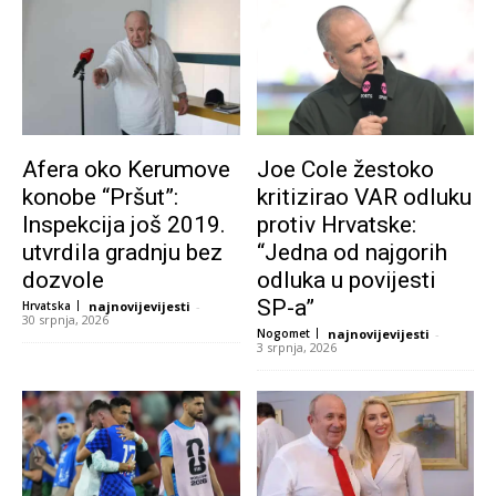
Afera oko Kerumove
Joe Cole žestoko
konobe “Pršut”:
kritizirao VAR odluku
Inspekcija još 2019.
protiv Hrvatske:
utvrdila gradnju bez
“Jedna od najgorih
dozvole
odluka u povijesti
SP-a”
Hrvatska
najnovijevijesti
-
30 srpnja, 2026
Nogomet
najnovijevijesti
-
3 srpnja, 2026