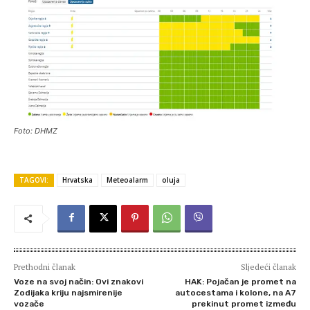
Foto: DHMZ
TAGOVI:
Hrvatska
Meteoalarm
oluja
Prethodni članak
Sljedeći članak
Voze na svoj način: Ovi znakovi
HAK: Pojačan je promet na
Zodijaka kriju najsmirenije
autocestama i kolone, na A7
vozače
prekinut promet između