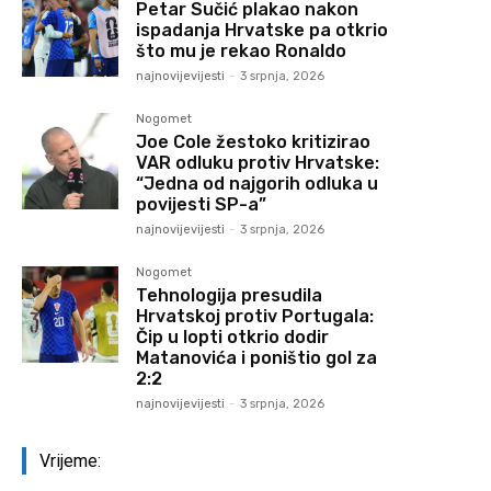
Petar Sučić plakao nakon
ispadanja Hrvatske pa otkrio
što mu je rekao Ronaldo
najnovijevijesti
-
3 srpnja, 2026
Nogomet
Joe Cole žestoko kritizirao
VAR odluku protiv Hrvatske:
“Jedna od najgorih odluka u
povijesti SP-a”
najnovijevijesti
-
3 srpnja, 2026
Nogomet
Tehnologija presudila
Hrvatskoj protiv Portugala:
Čip u lopti otkrio dodir
Matanovića i poništio gol za
2:2
najnovijevijesti
-
3 srpnja, 2026
Vrijeme: