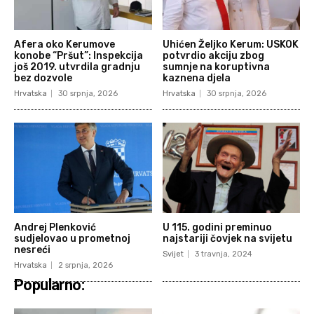
Afera oko Kerumove
Uhićen Željko Kerum: USKOK
konobe “Pršut”: Inspekcija
potvrdio akciju zbog
još 2019. utvrdila gradnju
sumnje na koruptivna
bez dozvole
kaznena djela
Hrvatska
30 srpnja, 2026
Hrvatska
30 srpnja, 2026
Andrej Plenković
U 115. godini preminuo
sudjelovao u prometnoj
najstariji čovjek na svijetu
nesreći
Svijet
3 travnja, 2024
Hrvatska
2 srpnja, 2026
Popularno: