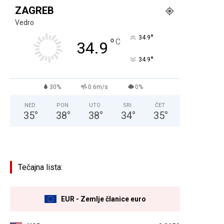
ZAGREB
Vedro
°
34.9
°
C
34.9
°
34.9
30%
0.6m/s
0%
NED
PON
UTO
SRI
ČET
35
°
38
°
38
°
34
°
35
°
Tečajna lista:
EUR - Zemlje članice euro