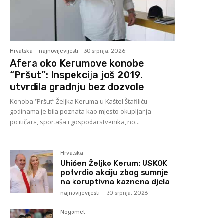
Hrvatska
najnovijevijesti
-
30 srpnja, 2026
Afera oko Kerumove konobe
“Pršut”: Inspekcija još 2019.
utvrdila gradnju bez dozvole
Konoba “Pršut” Željka Keruma u Kaštel Štafiliću
godinama je bila poznata kao mjesto okupljanja
političara, sportaša i gospodarstvenika, no...
Hrvatska
Uhićen Željko Kerum: USKOK
potvrdio akciju zbog sumnje
na koruptivna kaznena djela
najnovijevijesti
-
30 srpnja, 2026
Nogomet