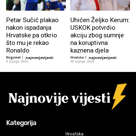
Petar Sučić plakao
Uhićen Željko Kerum:
nakon ispadanja
USKOK potvrdio
Hrvatske pa otkrio
akciju zbog sumnje
što mu je rekao
na koruptivna
Ronaldo
kaznena djela
Nogomet
najnovijevijesti
-
Hrvatska
najnovijevijesti
-
3 srpnja, 2026
30 srpnja, 2026
Kategorija
Hrvatska