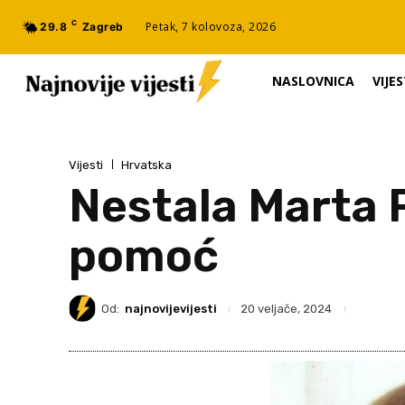
C
Petak, 7 kolovoza, 2026
29.8
Zagreb
NASLOVNICA
VIJES
Vijesti
Hrvatska
Nestala Marta Pe
pomoć
Od:
najnovijevijesti
20 veljače, 2024