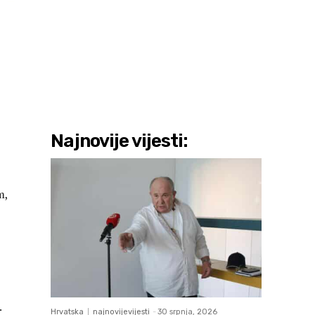
Najnovije vijesti:
m,
.
Hrvatska
najnovijevijesti
-
30 srpnja, 2026