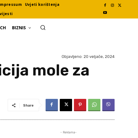
Impressum
Uvjeti korištenja
vijesti
ECH
BIZNIS
Objavljeno:
20 veljače, 2024
icija mole za
Share
- Reklama-