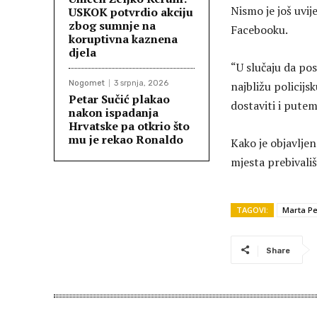
Nismo je još uvij
USKOK potvrdio akciju
zbog sumnje na
Facebooku.
koruptivna kaznena
djela
“U slučaju da pos
Nogomet
3 srpnja, 2026
najbližu policijs
Petar Sučić plakao
dostaviti i putem
nakon ispadanja
Hrvatske pa otkrio što
mu je rekao Ronaldo
Kako je objavlje
mjesta prebivali
TAGOVI:
Marta Pe
Share