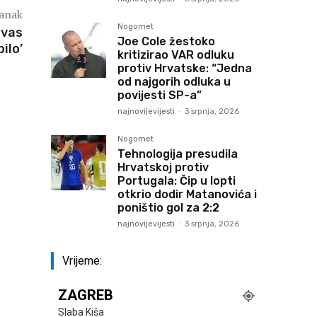
lanak
Nogomet
 vas
Joe Cole žestoko
ilo’
kritizirao VAR odluku
protiv Hrvatske: “Jedna
od najgorih odluka u
povijesti SP-a”
najnovijevijesti
-
3 srpnja, 2026
Nogomet
Tehnologija presudila
Hrvatskoj protiv
Portugala: Čip u lopti
otkrio dodir Matanovića i
poništio gol za 2:2
najnovijevijesti
-
3 srpnja, 2026
Vrijeme:
ZAGREB
Slaba Kiša