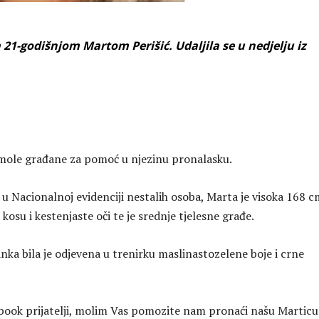
za 21-godišnjom Martom Perišić. Udaljila se u nedjelju iz
ja mole građane za pomoć u njezinu pronalasku.
 Nacionalnoj evidenciji nestalih osoba, Marta je visoka 168 c
 kosu i kestenjaste oči te je srednje tjelesne građe.
nka bila je odjevena u trenirku maslinastozelene boje i crne
book prijatelji, molim Vas pomozite nam pronaći našu Marticu