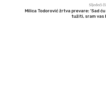
Sljedeći č
Milica Todorović žrtva prevare: ‘Sad ću
tužiti, sram vas b