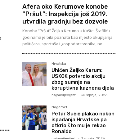
Afera oko Kerumove konobe
“Pršut”: Inspekcija još 2019.
utvrdila gradnju bez dozvole
Konoba “Pršut” Željka Keruma u Kaštel Štafiliću
e
godinama je bila poznata kao mjesto okupljanja
političara, sportaša i gospodarstvenika, no...
Hrvatska
Uhićen Željko Kerum:
USKOK potvrdio akciju
zbog sumnje na
koruptivna kaznena djela
najnovijevijesti
-
30 srpnja, 2026
Nogomet
Petar Sučić plakao nakon
ispadanja Hrvatske pa
otkrio što mu je rekao
Ronaldo
najnovijevijesti
-
3 srpnja, 2026