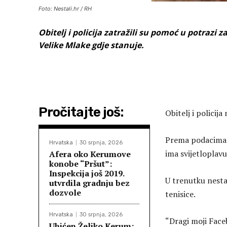
Foto: Nestali.hr / RH
Obitelj i policija zatražili su pomoć u potrazi 
Velike Mlake gdje stanuje.
Pročitajte još:
Obitelj i polici
Prema podacima u
Hrvatska
30 srpnja, 2026
ima svijetloplavu
Afera oko Kerumove
konobe “Pršut”:
Inspekcija još 2019.
U trenutku nesta
utvrdila gradnju bez
dozvole
tenisice.
Hrvatska
30 srpnja, 2026
“Dragi moji Face
Uhićen Željko Kerum: