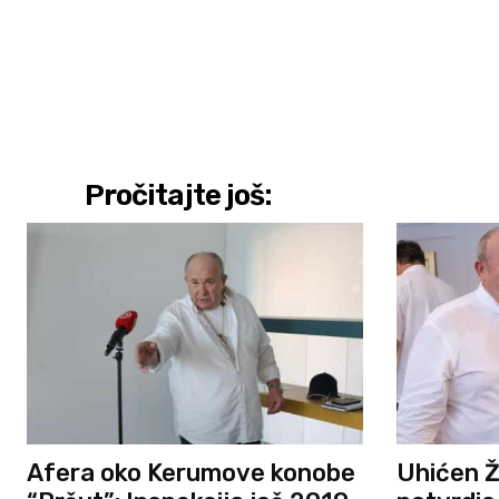
Pročitajte još:
Afera oko Kerumove konobe
Uhićen Ž