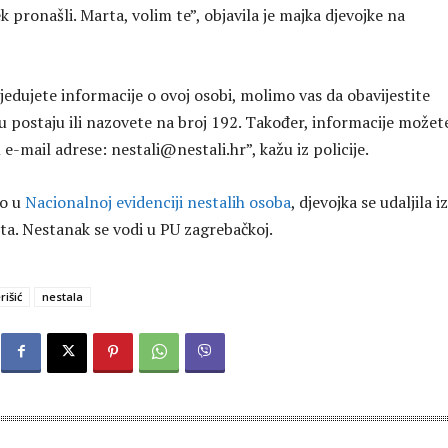
ek pronašli. Marta, volim te”, objavila je majka djevojke na
jedujete informacije o ovoj osobi, molimo vas da obavijestite
ku postaju ili nazovete na broj 192. Također, informacije možet
 e-mail adrese: nestali@nestali.hr”, kažu iz policije.
no u
Nacionalnoj evidenciji nestalih osoba
, djevojka se udaljila iz
šta. Nestanak se vodi u PU zagrebačkoj.
rišić
nestala