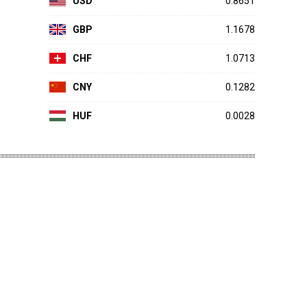
USD
0.8651
GBP
1.1678
CHF
1.0713
CNY
0.1282
HUF
0.0028