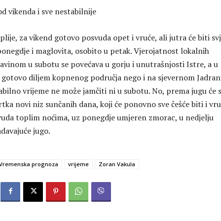
od vikenda i sve nestabilnije
plije, za vikend gotovo posvuda opet i vruće, ali jutra će biti sv
ponegdje i maglovita, osobito u petak. Vjerojatnost lokalnih
avinom u subotu se povećava u gorju i unutrašnjosti Istre, a u
 gotovo diljem kopnenog područja nego i na sjevernom Jadran
abilno vrijeme ne može jamčiti ni u subotu. No, prema jugu će 
rtka novi niz sunčanih dana, koji će ponovno sve češće biti i vru
svuda toplim noćima, uz ponegdje umjeren zmorac, u nedjelju
adavajuće jugo.
Vremenska prognoza
vrijeme
Zoran Vakula