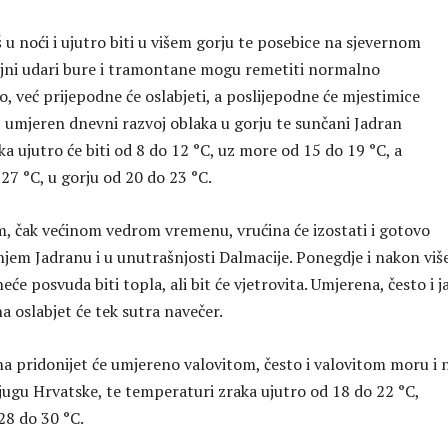
oš u noći i ujutro biti u višem gorju te posebice na sjevernom
ujni udari bure i tramontane mogu remetiti normalno
, već prijepodne će oslabjeti, a poslijepodne će mjestimice
z umjeren dnevni razvoj oblaka u gorju te sunčani Jadran
a ujutro će biti od 8 do 12 °C, uz more od 15 do 19 °C, a
27 °C, u gorju od 20 do 23 °C.
 čak većinom vedrom vremenu, vrućina će izostati i gotovo
jem Jadranu i u unutrašnjosti Dalmacije. Ponegdje i nakon viš
eće posvuda biti topla, ali bit će vjetrovita. Umjerena, često i j
a oslabjet će tek sutra navečer.
a pridonijet će umjereno valovitom, često i valovitom moru i 
ugu Hrvatske, te temperaturi zraka ujutro od 18 do 22 °C,
28 do 30 °C.