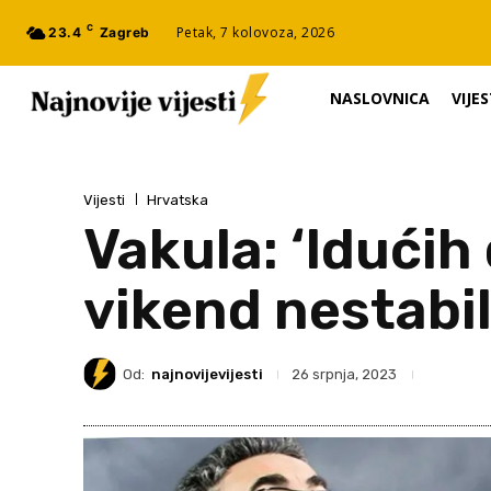
C
Petak, 7 kolovoza, 2026
23.4
Zagreb
NASLOVNICA
VIJES
Vijesti
Hrvatska
Vakula: ‘Idućih 
vikend nestabil
Od:
najnovijevijesti
26 srpnja, 2023