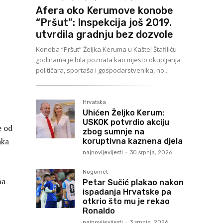
Afera oko Kerumove konobe
“Pršut”: Inspekcija još 2019.
utvrdila gradnju bez dozvole
Konoba “Pršut” Željka Keruma u Kaštel Štafiliću
godinama je bila poznata kao mjesto okupljanja
političara, sportaša i gospodarstvenika, no...
Hrvatska
Uhićen Željko Kerum:
USKOK potvrdio akciju
e od
zbog sumnje na
aka
koruptivna kaznena djela
najnovijevijesti
-
30 srpnja, 2026
Nogomet
na
Petar Sučić plakao nakon
ispadanja Hrvatske pa
otkrio što mu je rekao
Ronaldo
najnovijevijesti
-
3 srpnja, 2026