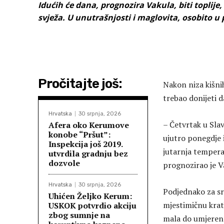
Idućih će dana, prognozira Vakula, biti toplije,
svježa. U unutrašnjosti i maglovita, osobito u
Pročitajte još:
Nakon niza kišni
trebao donijeti d
Hrvatska
30 srpnja, 2026
– Četvrtak u Slav
Afera oko Kerumove
konobe “Pršut”:
ujutro ponegdje 
Inspekcija još 2019.
jutarnja tempera
utvrdila gradnju bez
dozvole
prognozirao je V
Hrvatska
30 srpnja, 2026
Podjednako za srp
Uhićen Željko Kerum:
mjestimičnu krat
USKOK potvrdio akciju
zbog sumnje na
mala do umjerena