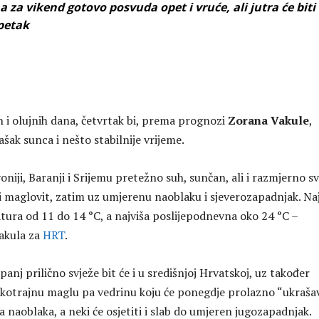
 a za vikend gotovo posvuda opet i vruće, ali jutra će biti
 petak
h i olujnih dana, četvrtak bi, prema prognozi
Zorana Vakule
,
ašak sunca i nešto stabilnije vrijeme.
oniji, Baranji i Srijemu pretežno suh, sunčan, ali i razmjerno sv
i maglovit, zatim uz umjerenu naoblaku i sjeverozapadnjak. Na
tura od 11 do 14 °C, a najviša poslijepodnevna oko 24 °C –
akula za
HRT
.
anj prilično svježe bit će i u središnjoj Hrvatskoj, uz također
kotrajnu maglu pa vedrinu koju će ponegdje prolazno “ukrašav
 naoblaka, a neki će osjetiti i slab do umjeren jugozapadnjak.