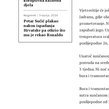
koruptivna kaznena
djela
Vjetrovitije će j
Nogomet
3 srpnja, 2026
Jadranu, gdje ol
Petar Sučić plakao
prometovanje. No
nakon ispadanja
zapuhati jugo. U
Hrvatske pa otkrio što
mu je rekao Ronaldo
temperatura zrak
poslijepodne 26, 
Unatoč sunčanom,
posvuda na sredn
3 tjedna. Ni noć n
bura i tramontan
Bura i tramontan
sutra sunčanom j
poslijepodne od 