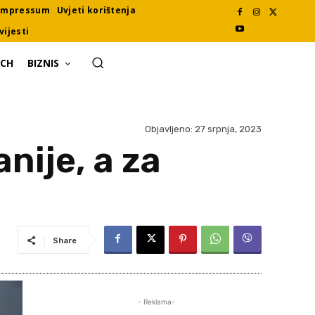
Impressum
Uvjeti korištenja
vijesti
ECH
BIZNIS
Objavljeno:
27 srpnja, 2023
anije, a za
Share
- Reklama-