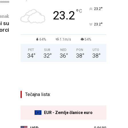
°
23.2
°
C
23.2
lanak
i su
°
23.2
orci
64%
1.1m/s
54%
PET
SUB
NED
PON
UTO
34
°
32
°
36
°
38
°
38
°
Tečajna lista:
EUR - Zemlje članice euro