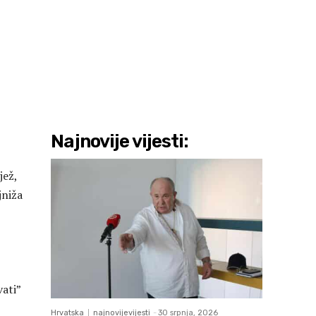
Najnovije vijesti:
jež,
jniža
ati”
Hrvatska
najnovijevijesti
-
30 srpnja, 2026