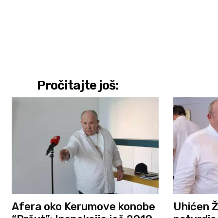
Pročitajte još:
Afera oko Kerumove konobe
Uhićen Ž