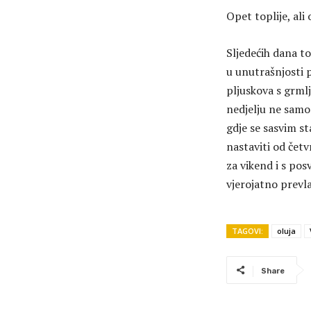
Opet toplije, ali 
Sljedećih dana to
u unutrašnjosti 
pljuskova s grmlj
nedjelju ne samo
gdje se sasvim st
nastaviti od četv
za vikend i s po
vjerojatno prevl
TAGOVI:
oluja
Share