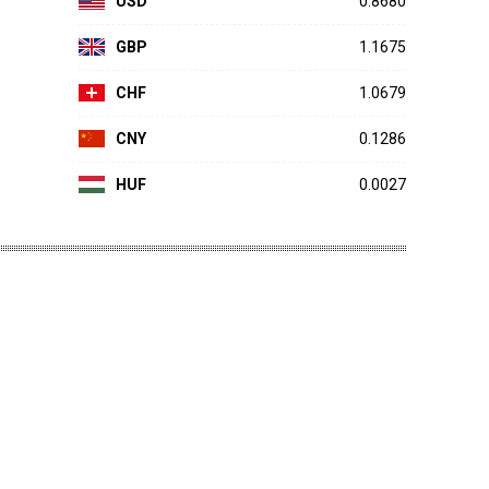
USD
0.8680
GBP
1.1675
CHF
1.0679
CNY
0.1286
HUF
0.0027