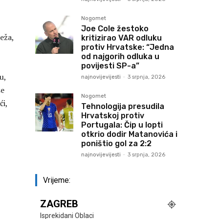
Nogomet
Joe Cole žestoko
ježa,
kritizirao VAR odluku
protiv Hrvatske: “Jedna
od najgorih odluka u
povijesti SP-a”
u,
najnovijevijesti
-
3 srpnja, 2026
se
Nogomet
ći,
Tehnologija presudila
Hrvatskoj protiv
Portugala: Čip u lopti
otkrio dodir Matanovića i
poništio gol za 2:2
najnovijevijesti
-
3 srpnja, 2026
Vrijeme:
ZAGREB
Isprekidani Oblaci