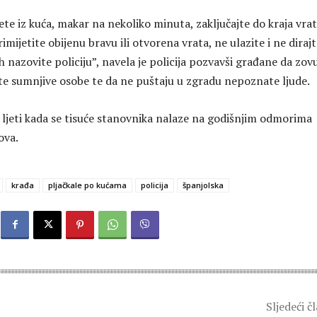
ete iz kuća, makar na nekoliko minuta, zaključajte do kraja vrat
rimijetite obijenu bravu ili otvorena vrata, ne ulazite i ne diraj
nazovite policiju”, navela je policija pozvavši građane da zov
te sumnjive osobe te da ne puštaju u zgradu nepoznate ljude.
e ljeti kada se tisuće stanovnika nalaze na godišnjim odmorima
ova.
krađa
pljačkale po kućama
policija
španjolska
Sljedeći č