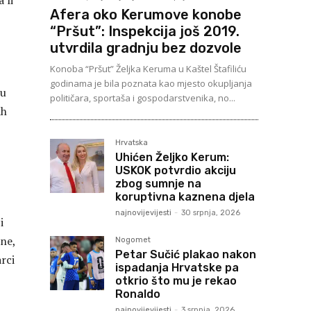
 li
Afera oko Kerumove konobe
“Pršut”: Inspekcija još 2019.
utvrdila gradnju bez dozvole
Konoba “Pršut” Željka Keruma u Kaštel Štafiliću
godinama je bila poznata kao mjesto okupljanja
đu
političara, sportaša i gospodarstvenika, no...
ih
Hrvatska
Uhićen Željko Kerum:
USKOK potvrdio akciju
zbog sumnje na
koruptivna kaznena djela
najnovijevijesti
-
30 srpnja, 2026
i
ne,
Nogomet
Petar Sučić plakao nakon
rci
ispadanja Hrvatske pa
otkrio što mu je rekao
Ronaldo
najnovijevijesti
-
3 srpnja, 2026