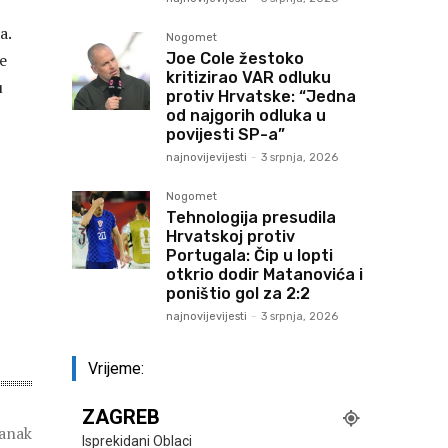
a.
Nogomet
Joe Cole žestoko
te
kritizirao VAR odluku
u
protiv Hrvatske: “Jedna
od najgorih odluka u
povijesti SP-a”
najnovijevijesti
-
3 srpnja, 2026
Nogomet
Tehnologija presudila
Hrvatskoj protiv
Portugala: Čip u lopti
otkrio dodir Matanovića i
poništio gol za 2:2
najnovijevijesti
-
3 srpnja, 2026
Vrijeme:
ZAGREB
lanak
Isprekidani Oblaci