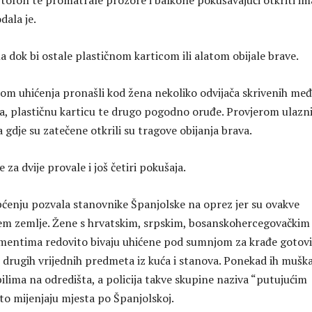
tofon te promatrale prozore i balkone pokušavajući otkriti ima
dala je.
la dok bi ostale plastičnom karticom ili alatom obijale brave.
ikom uhićenja pronašli kod žena nekoliko odvijača skrivenih me
a, plastičnu karticu te drugo pogodno oruđe. Provjerom ulazn
gdje su zatečene otkrili su tragove obijanja brava.
za dvije provale i još četiri pokušaja.
općenju pozvala stanovnike Španjolske na oprez jer su ovakve
ljem zemlje. Žene s hrvatskim, srpskim, bosanskohercegovačkim 
mentima redovito bivaju uhićene pod sumnjom za krađe gotovi
i drugih vrijednih predmeta iz kuća i stanova. Ponekad ih muška
lima na odredišta, a policija takve skupine naziva “putujućim
to mijenjaju mjesta po Španjolskoj.