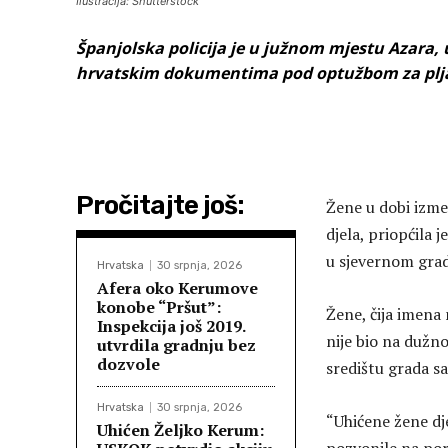
Ilustracija: Shutterstock
Španjolska policija je u južnom mjestu Azara, u
hrvatskim dokumentima pod optužbom za plj
Pročitajte još:
Žene u dobi izmeđ
djela, priopćila 
u sjevernom grad
Hrvatska
30 srpnja, 2026
Afera oko Kerumove
konobe “Pršut”:
Žene, čija imena 
Inspekcija još 2019.
nije bio na dužn
utvrdila gradnju bez
dozvole
središtu grada s
Hrvatska
30 srpnja, 2026
“Uhićene žene dje
Uhićen Željko Kerum: