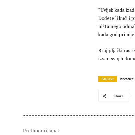
“Uvijek kada izađ
Dođete li kući i p
ništa nego odmah 
kada god primije
Broj pljački rast
izvan svojih dom
TAGOVI:
hrvatice
Share
Prethodni članak