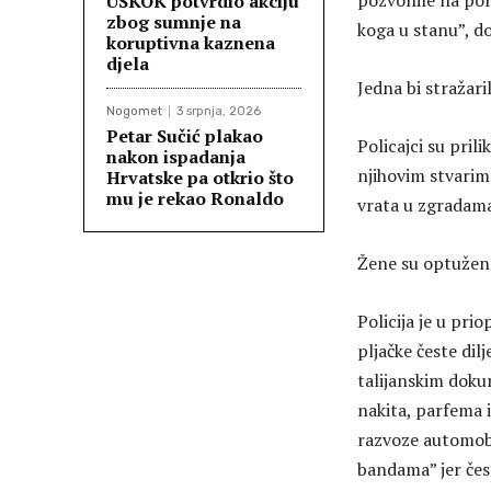
pozvonile na por
USKOK potvrdio akciju
zbog sumnje na
koga u stanu”, do
koruptivna kaznena
djela
Jedna bi stražari
Nogomet
3 srpnja, 2026
Petar Sučić plakao
Policajci su pril
nakon ispadanja
njihovim stvarim
Hrvatske pa otkrio što
mu je rekao Ronaldo
vrata u zgradama 
Žene su optužene 
Policija je u pri
pljačke česte di
talijanskim doku
nakita, parfema 
razvoze automobi
bandama” jer čes