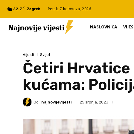
C
Petak, 7 kolovoza, 2026
32.7
Zagreb
NASLOVNICA
VIJES
Vijesti
Svijet
Četiri Hrvatice
kućama: Policij
Od:
najnovijevijesti
25 srpnja, 2023