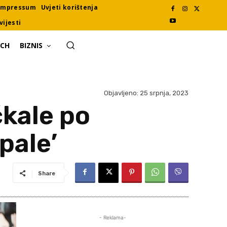
Impressum
Uvjeti korištenja
vijesti
ECH
BIZNIS
Objavljeno:
25 srpnja, 2023
čkale po
pale’
Share
- Reklama-