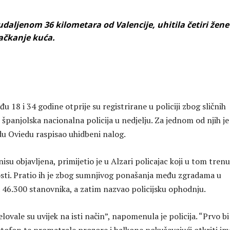
daljenom 36 kilometara od Valencije, uhitila četiri žene
ačkanje kuća.
u 18 i 34 godine otprije su registrirane u policiji zbog sličnih
je španjolska nacionalna policija u nedjelju. Za jednom od njih je
u Oviedu raspisao uhidbeni nalog.
nisu objavljena, primijetio je u Alzari policajac koji u tom tren
osti. Pratio ih je zbog sumnjivog ponašanja među zgradama u
a 46.300 stanovnika, a zatim nazvao policijsku ophodnju.
lovale su uvijek na isti način”, napomenula je policija. “Prvo bi