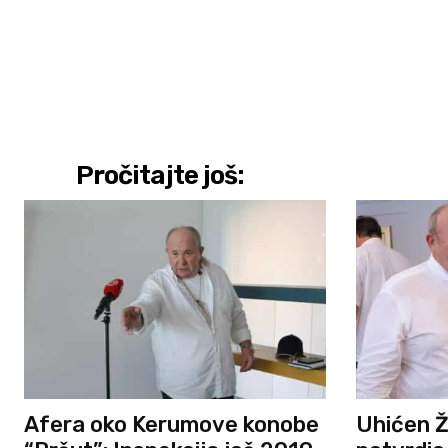
Pročitajte još:
Afera oko Kerumove konobe
Uhićen Ž