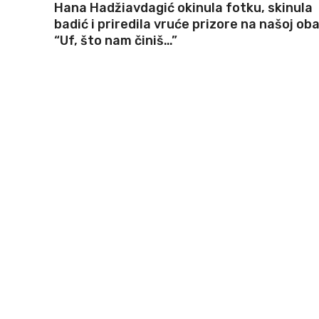
Hana Hadžiavdagić okinula fotku, skinula
badić i priredila vruće prizore na našoj obal
“Uf, što nam činiš…”