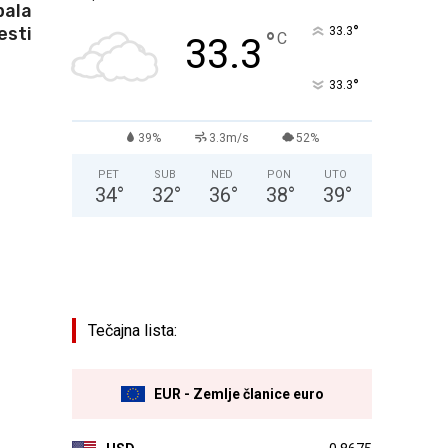
pala
°
esti
33.3
°
C
33.3
°
33.3
39%
3.3m/s
52%
PET
SUB
NED
PON
UTO
34
°
32
°
36
°
38
°
39
°
Tečajna lista:
EUR - Zemlje članice euro