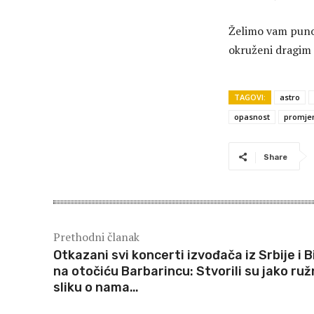
Želimo vam puno 
okruženi dragim 
TAGOVI:
astro
opasnost
promje
Share
Prethodni članak
Otkazani svi koncerti izvođača iz Srbije i B
na otočiću Barbarincu: Stvorili su jako ru
sliku o nama…