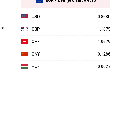
EUR - Zemlje članice euro
USD
0.8680
nim
GBP
1.1675
CHF
1.0679
CNY
0.1286
HUF
0.0027