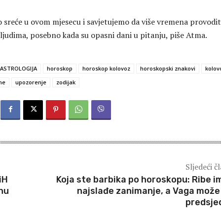
sreće u ovom mjesecu i savjetujemo da više vremena provodi
ljudima, posebno kada su opasni dani u pitanju, piše
Atma
.
ASTROLOGIJA
horoskop
horoskop kolovoz
horoskopski znakovi
kolov
ne
upozorenje
zodijak
Sljedeći č
iH
Koja ste barbika po horoskopu: Ribe i
žnu
najslađe zanimanje, a Vaga može 
predsje