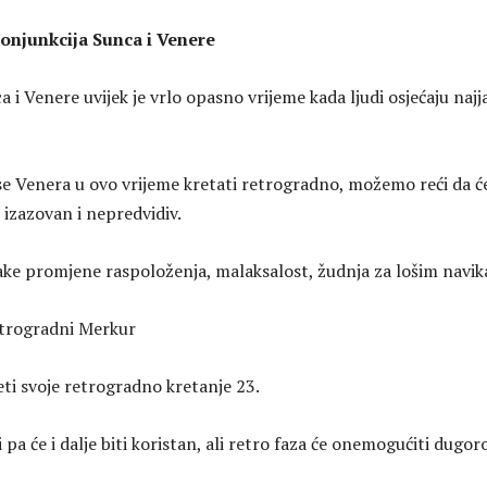
konjunkcija Sunca i Venere
 i Venere uvijek je vrlo opasno vrijeme kada ljudi osjećaju najj
se Venera u ovo vrijeme kretati retrogradno, možemo reći da ć
 izazovan i nepredvidiv.
ake promjene raspoloženja, malaksalost, žudnja za lošim navi
etrogradni Merkur
ti svoje retrogradno kretanje 23.
i pa će i dalje biti koristan, ali retro faza će onemogućiti dugo