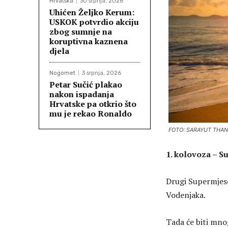
Hrvatska
30 srpnja, 2026
Uhićen Željko Kerum:
USKOK potvrdio akciju
zbog sumnje na
koruptivna kaznena
djela
Nogomet
3 srpnja, 2026
Petar Sučić plakao
nakon ispadanja
Hrvatske pa otkrio što
mu je rekao Ronaldo
FOTO: SARAYUT THAN
1. kolovoza – S
Drugi Supermjese
Vodenjaka.
Tada će biti mno