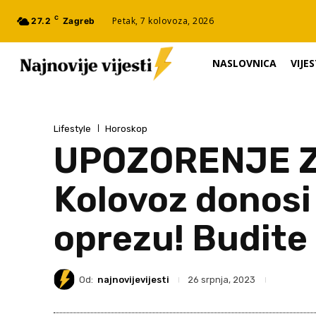
C
Petak, 7 kolovoza, 2026
27.2
Zagreb
NASLOVNICA
VIJES
Lifestyle
Horoskop
UPOZORENJE Z
Kolovoz donosi
oprezu! Budite
Od:
najnovijevijesti
26 srpnja, 2023