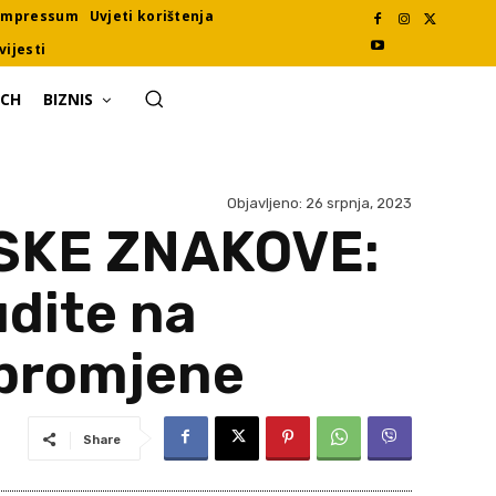
Impressum
Uvjeti korištenja
vijesti
ECH
BIZNIS
Objavljeno:
26 srpnja, 2023
SKE ZNAKOVE:
udite na
 promjene
Share