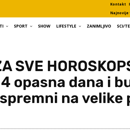
Kontakt
Najnovije 
TI
SPORT
SHOW
LIFESTYLE
ZANIMLJIVO
SCI/T
A SVE HOROSKOP
 4 opasna dana i b
 spremni na velike