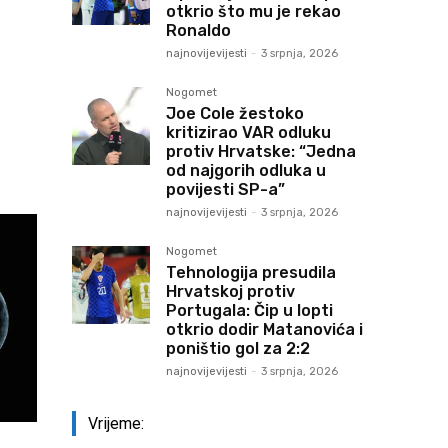
otkrio što mu je rekao
Ronaldo
najnovijevijesti
-
3 srpnja, 2026
Nogomet
Joe Cole žestoko
kritizirao VAR odluku
protiv Hrvatske: “Jedna
od najgorih odluka u
povijesti SP-a”
najnovijevijesti
-
3 srpnja, 2026
Nogomet
Tehnologija presudila
Hrvatskoj protiv
Portugala: Čip u lopti
otkrio dodir Matanovića i
poništio gol za 2:2
najnovijevijesti
-
3 srpnja, 2026
Vrijeme: