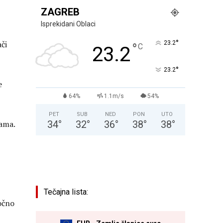
ZAGREB
Isprekidani Oblaci
°
ači
23.2
°
C
23.2
°
23.2
e
64%
1.1m/s
54%
PET
SUB
NED
PON
UTO
34
°
32
°
36
°
38
°
38
°
kama.
Tečajna lista:
ročno