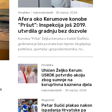
Hrvatska
najnovijevijesti
-
30 srpnja, 2026
Afera oko Kerumove konobe
“Pršut”: Inspekcija još 2019.
utvrdila gradnju bez dozvole
Konoba “Pršut” Željka Keruma u Kaštel Štafiliću
godinama je bila poznata kao mjesto okupljanja
političara, sportaša i gospodarstvenika, no...
Hrvatska
Uhićen Željko Kerum:
USKOK potvrdio akciju
zbog sumnje na
koruptivna kaznena djela
em
najnovijevijesti
-
30 srpnja, 2026
Nogomet
Petar Sučić plakao nakon
ispadanja Hrvatske pa