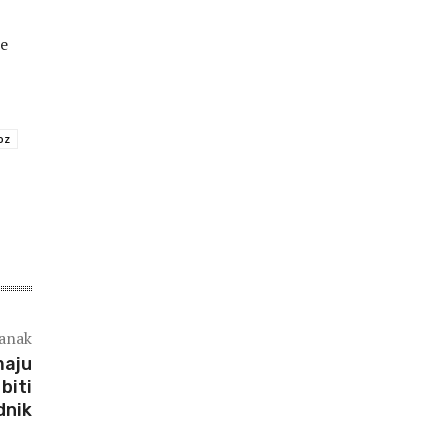
te
oz
lanak
maju
biti
dnik