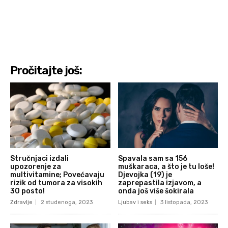
Pročitajte još:
Stručnjaci izdali
Spavala sam sa 156
upozorenje za
muškaraca, a što je tu loše!
multivitamine; Povećavaju
Djevojka (19) je
rizik od tumora za visokih
zaprepastila izjavom, a
30 posto!
onda još više šokirala
Zdravlje
2 studenoga, 2023
Ljubav i seks
3 listopada, 2023