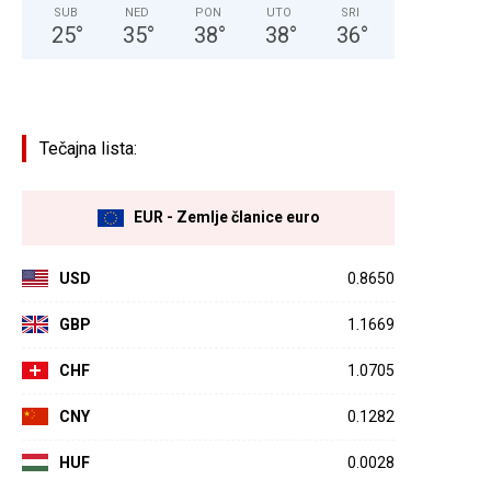
SUB
NED
PON
UTO
SRI
25
°
35
°
38
°
38
°
36
°
Tečajna lista:
EUR - Zemlje članice euro
USD
0.8650
GBP
1.1669
CHF
1.0705
CNY
0.1282
HUF
0.0028