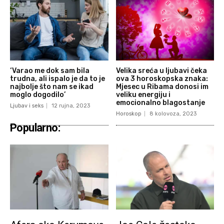
‘Varao me dok sam bila
Velika sreća u ljubavi čeka
trudna, ali ispalo je da to je
ova 3 horoskopska znaka:
najbolje što nam se ikad
Mjesec u Ribama donosi im
moglo dogodilo’
veliku energiju i
emocionalno blagostanje
Ljubav i seks
12 rujna, 2023
Horoskop
8 kolovoza, 2023
Popularno: