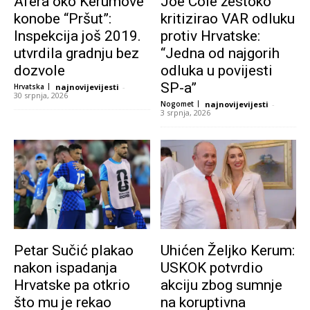
Afera oko Kerumove
Joe Cole žestoko
konobe “Pršut”:
kritizirao VAR odluku
Inspekcija još 2019.
protiv Hrvatske:
utvrdila gradnju bez
“Jedna od najgorih
dozvole
odluka u povijesti
SP-a”
Hrvatska
najnovijevijesti
-
30 srpnja, 2026
Nogomet
najnovijevijesti
-
3 srpnja, 2026
Petar Sučić plakao
Uhićen Željko Kerum:
nakon ispadanja
USKOK potvrdio
Hrvatske pa otkrio
akciju zbog sumnje
što mu je rekao
na koruptivna