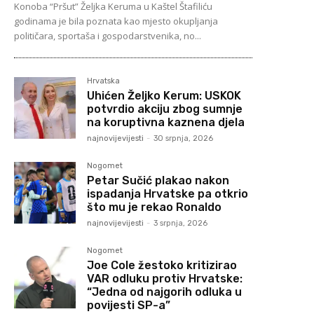
Konoba “Pršut” Željka Keruma u Kaštel Štafiliću
godinama je bila poznata kao mjesto okupljanja
političara, sportaša i gospodarstvenika, no...
Hrvatska
Uhićen Željko Kerum: USKOK
potvrdio akciju zbog sumnje
na koruptivna kaznena djela
najnovijevijesti
-
30 srpnja, 2026
Nogomet
Petar Sučić plakao nakon
ispadanja Hrvatske pa otkrio
što mu je rekao Ronaldo
najnovijevijesti
-
3 srpnja, 2026
Nogomet
Joe Cole žestoko kritizirao
VAR odluku protiv Hrvatske:
“Jedna od najgorih odluka u
povijesti SP-a”