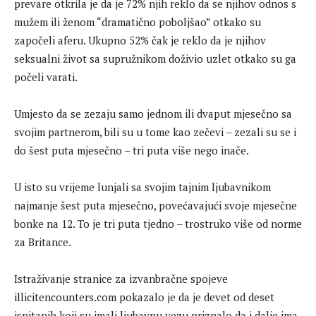
prevare otkrila je da je 72% njih reklo da se njihov odnos s
mužem ili ženom “dramatično poboljšao” otkako su
započeli aferu. Ukupno 52% čak je reklo da je njihov
seksualni život sa supružnikom doživio uzlet otkako su ga
počeli varati.
Umjesto da se zezaju samo jednom ili dvaput mjesečno sa
svojim partnerom, bili su u tome kao zečevi – zezali su se i
do šest puta mjesečno – tri puta više nego inače.
U isto su vrijeme lunjali sa svojim tajnim ljubavnikom
najmanje šest puta mjesečno, povećavajući svoje mjesečne
bonke na 12. To je tri puta tjedno – trostruko više od norme
za Britance.
Istraživanje stranice za izvanbračne spojeve
illicitencounters.com pokazalo je da je devet od deset
ispitanih koji su imali ljubavnu vezu priznalo da i dalje ima