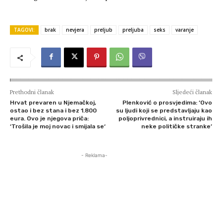
TAGOVI:
brak
nevjera
preljub
preljuba
seks
varanje
Prethodni članak
Sljedeći članak
Hrvat prevaren u Njemačkoj,
Plenković o prosvjedima: ‘Ovo
ostao i bez stana i bez 1.800
su ljudi koji se predstavljaju kao
eura. Ovo je njegova priča:
poljoprivrednici, a instruiraju ih
‘Trošila je moj novac i smijala se‘
neke političke stranke’
- Reklama-