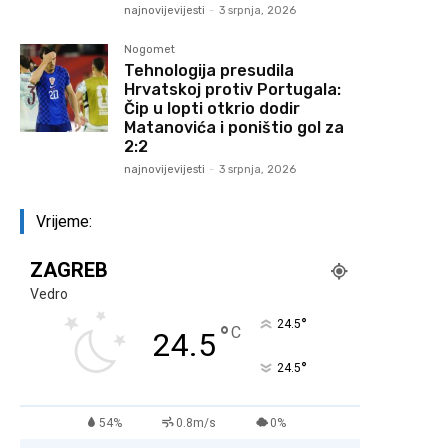
najnovijevijesti
-
3 srpnja, 2026
Nogomet
Tehnologija presudila
Hrvatskoj protiv Portugala:
Čip u lopti otkrio dodir
Matanovića i poništio gol za
2:2
najnovijevijesti
-
3 srpnja, 2026
Vrijeme:
ZAGREB
Vedro
°
24.5
°
C
24.5
°
24.5
54%
0.8m/s
0%