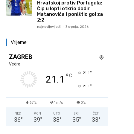
Hrvatskoj protiv Portugala:
Čip u lopti otkrio dodir
Matanovića i poništio gol za
2:2
najnovijevijesti
-
3 srpnja, 2026
Vrijeme:
ZAGREB
Vedro
°
21.1
°
C
21.1
°
21.1
67%
1m/s
0%
NED
PON
UTO
SRI
ČET
36
°
39
°
38
°
35
°
33
°