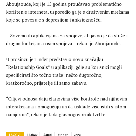
Aboujaoude, koji je 15 godina proučavao problematično
korištenje interneta, usporedio ga je s društvenim mrežama
koje se povezuje s depresijom i anksioznošću.
– Zovemo ih aplikacijama za spojeve, ali jasno je da služe i
drugim funkcijama osim spojeva – rekao je Aboujaoude.
U prosincu je Tinder predstavio novu značajku
“Relationship Goals” u aplikaciji, gdje su korisnici mogli
specificirati što točno traže: nešto dugoročno,
kratkoročno, prijatelje ili samo zabavu.
“Ciljevi odnosa daju članovima više kontrole nad njihovim
interakcijama i omogućuju im da usklade više istih s istom
namjerom”, rekao je tada glasnogovornik tvrtke.
TAGOVI:
Ljubav
Samci
tinder
veza