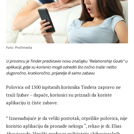
Foto: Profimedia
U prosincu je Tinder predstavio novu značajku "Relationship Goals" u
aplikaciji, gdje su korisnici mogli odrediti što točno traže: nešto
dugoročno, kratkoročno, prijatelje ili samo zabavu
Polovica od 1300 ispitanih korisnika Tindera zapravo ne
traži ljubav – dapače, korisnici su priznali da koriste
aplikaciju iz čiste zabave.
” Iznenađujuće je da veliki postotak, otprilike polovica, nije
koristio aplikaciju da pronađe nekoga “, rekao je dr. Elias
Aboujaoude, klinički profesor psihijatrije i bihevioralnih