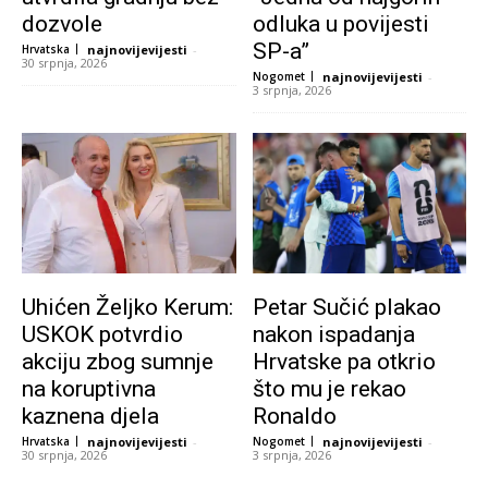
dozvole
odluka u povijesti
SP-a”
Hrvatska
najnovijevijesti
-
30 srpnja, 2026
Nogomet
najnovijevijesti
-
3 srpnja, 2026
Uhićen Željko Kerum:
Petar Sučić plakao
USKOK potvrdio
nakon ispadanja
akciju zbog sumnje
Hrvatske pa otkrio
na koruptivna
što mu je rekao
kaznena djela
Ronaldo
Hrvatska
najnovijevijesti
-
Nogomet
najnovijevijesti
-
30 srpnja, 2026
3 srpnja, 2026