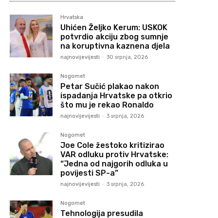
Hrvatska
Uhićen Željko Kerum: USKOK
potvrdio akciju zbog sumnje
na koruptivna kaznena djela
najnovijevijesti
-
30 srpnja, 2026
Nogomet
Petar Sučić plakao nakon
ispadanja Hrvatske pa otkrio
što mu je rekao Ronaldo
najnovijevijesti
-
3 srpnja, 2026
Nogomet
Joe Cole žestoko kritizirao
VAR odluku protiv Hrvatske:
“Jedna od najgorih odluka u
povijesti SP-a”
najnovijevijesti
-
3 srpnja, 2026
Nogomet
Tehnologija presudila