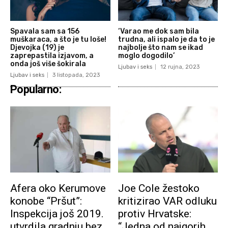
Spavala sam sa 156
‘Varao me dok sam bila
muškaraca, a što je tu loše!
trudna, ali ispalo je da to je
Djevojka (19) je
najbolje što nam se ikad
zaprepastila izjavom, a
moglo dogodilo’
onda još više šokirala
Ljubav i seks
12 rujna, 2023
Ljubav i seks
3 listopada, 2023
Popularno:
Afera oko Kerumove
Joe Cole žestoko
konobe “Pršut”:
kritizirao VAR odluku
Inspekcija još 2019.
protiv Hrvatske:
utvrdila gradnju bez
“Jedna od najgorih