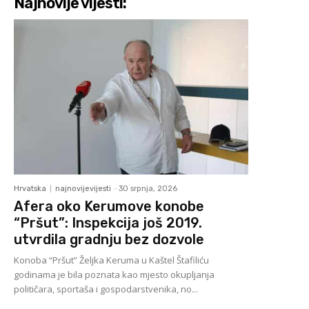
Najnovije vijesti:
Hrvatska
najnovijevijesti
-
30 srpnja, 2026
Afera oko Kerumove konobe
“Pršut”: Inspekcija još 2019.
utvrdila gradnju bez dozvole
Konoba “Pršut” Željka Keruma u Kaštel Štafiliću
godinama je bila poznata kao mjesto okupljanja
političara, sportaša i gospodarstvenika, no...