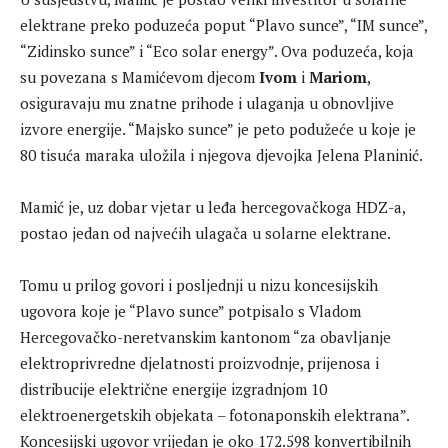
elektrane preko poduzeća poput “Plavo sunce”, “IM sunce”,
“Zidinsko sunce” i “Eco solar energy”. Ova poduzeća, koja
su povezana s Mamićevom djecom
Ivom
i
Mariom
,
osiguravaju mu znatne prihode i ulaganja u obnovljive
izvore energije. “Majsko sunce” je peto podužeće u koje je
80 tisuća maraka uložila i njegova djevojka Jelena Planinić.
Mamić je, uz dobar vjetar u leđa hercegovačkoga HDZ-a,
postao jedan od najvećih ulagača u solarne elektrane.
Tomu u prilog govori i posljednji u nizu koncesijskih
ugovora koje je “Plavo sunce” potpisalo s Vladom
Hercegovačko-neretvanskim kantonom “za obavljanje
elektroprivredne djelatnosti proizvodnje, prijenosa i
distribucije električne energije izgradnjom 10
elektroenergetskih objekata – fotonaponskih elektrana”.
Koncesijski ugovor vrijedan je oko 172.598 konvertibilnih