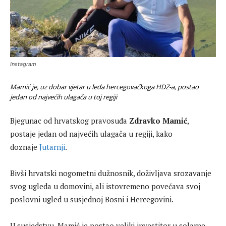
Instagram
Mamić je, uz dobar vjetar u leđa hercegovačkoga HDZ-a, postao
jedan od najvećih ulagača u toj regiji
Bjegunac od hrvatskog pravosuđa
Zdravko Mamić
,
postaje jedan od najvećih ulagača u regiji, kako
doznaje
Jutarnji
.
Bivši hrvatski nogometni dužnosnik, doživljava srozavanje
svog ugleda u domovini, ali istovremeno povećava svoj
poslovni ugled u susjednoj Bosni i Hercegovini.
U susjedstvu, Mamić je postao veliki investitor u solarne