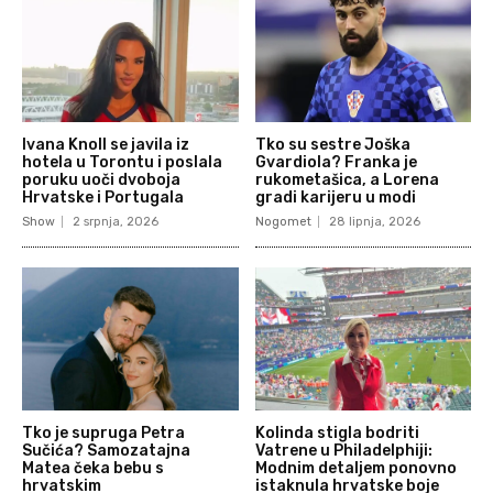
Ivana Knoll se javila iz
Tko su sestre Joška
hotela u Torontu i poslala
Gvardiola? Franka je
poruku uoči dvoboja
rukometašica, a Lorena
Hrvatske i Portugala
gradi karijeru u modi
Show
2 srpnja, 2026
Nogomet
28 lipnja, 2026
Tko je supruga Petra
Kolinda stigla bodriti
Sučića? Samozatajna
Vatrene u Philadelphiji:
Matea čeka bebu s
Modnim detaljem ponovno
hrvatskim
istaknula hrvatske boje