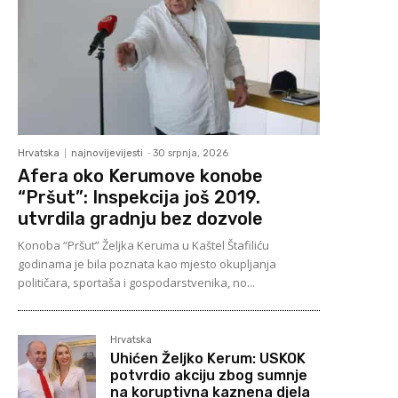
Hrvatska
najnovijevijesti
-
30 srpnja, 2026
Afera oko Kerumove konobe
“Pršut”: Inspekcija još 2019.
utvrdila gradnju bez dozvole
Konoba “Pršut” Željka Keruma u Kaštel Štafiliću
godinama je bila poznata kao mjesto okupljanja
političara, sportaša i gospodarstvenika, no...
Hrvatska
Uhićen Željko Kerum: USKOK
potvrdio akciju zbog sumnje
na koruptivna kaznena djela