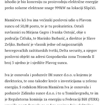
ishodio je bio koncesiju za proizvodnju električne energije
preko solarne elektrane snage 999kW na lokaciji Slipčići.
Mamićeva kći Iva ima većinski poslovni udio u Plavom
suncu od 50,08 posto, te je tu prokuristica. Ostali
suvlasnici su Mirjana Gagro i Ivanka Ostojić, obje s
područja Čitluka, te Marinko Barbarić, a direktor je Slave
Zeljko. Barbarić je vlasnik jedne od najpoznatijih
hercegovačkih zaštitarskih tvrtki, Delta security, a njegov
poslovni objekt na adresi Gospodarska zona Tromeđa II
broj 3 ujedno je i sjedište Plavog sunca.
Iva je osnovala i poduzeće IM sunce d.o.o. u kojemu je
direktorica, te ono također kreće s investicijama u zelenu
energiju. S rođakom Mirom Mamićem Iva je osnovala i
poduzeće Zidinsko sunce d.o.o. i to u Tomislavgradu, te im
je Regulatorna komisija za energiju u Federaciji BiH (FERK)