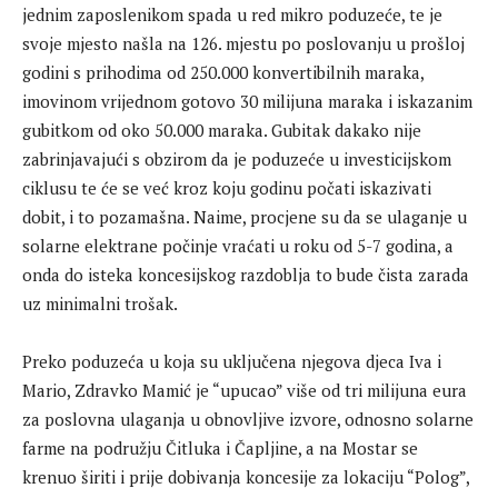
jednim zaposlenikom spada u red mikro poduzeće, te je
svoje mjesto našla na 126. mjestu po poslovanju u prošloj
godini s prihodima od 250.000 konvertibilnih maraka,
imovinom vrijednom gotovo 30 milijuna maraka i iskazanim
gubitkom od oko 50.000 maraka. Gubitak dakako nije
zabrinjavajući s obzirom da je poduzeće u investicijskom
ciklusu te će se već kroz koju godinu počati iskazivati
dobit, i to pozamašna. Naime, procjene su da se ulaganje u
solarne elektrane počinje vraćati u roku od 5-7 godina, a
onda do isteka koncesijskog razdoblja to bude čista zarada
uz minimalni trošak.
Preko poduzeća u koja su uključena njegova djeca Iva i
Mario, Zdravko Mamić je “upucao” više od tri milijuna eura
za poslovna ulaganja u obnovljive izvore, odnosno solarne
farme na podružju Čitluka i Čapljine, a na Mostar se
krenuo širiti i prije dobivanja koncesije za lokaciju “Polog”,