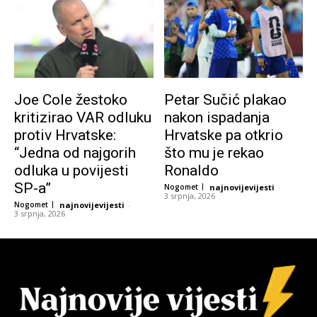
Joe Cole žestoko
Petar Sučić plakao
kritizirao VAR odluku
nakon ispadanja
protiv Hrvatske:
Hrvatske pa otkrio
“Jedna od najgorih
što mu je rekao
odluka u povijesti
Ronaldo
SP-a”
Nogomet
najnovijevijesti
-
3 srpnja, 2026
Nogomet
najnovijevijesti
-
3 srpnja, 2026