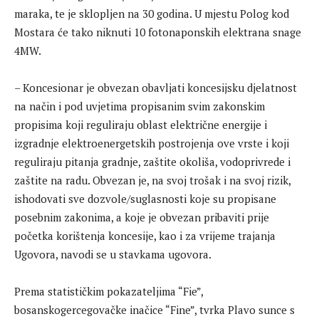
maraka, te je sklopljen na 30 godina. U mjestu Polog kod
Mostara će tako niknuti 10 fotonaponskih elektrana snage
4MW.
– Koncesionar je obvezan obavljati koncesijsku djelatnost
na način i pod uvjetima propisanim svim zakonskim
propisima koji reguliraju oblast električne energije i
izgradnje elektroenergetskih postrojenja ove vrste i koji
reguliraju pitanja gradnje, zaštite okoliša, vodoprivrede i
zaštite na radu. Obvezan je, na svoj trošak i na svoj rizik,
ishodovati sve dozvole/suglasnosti koje su propisane
posebnim zakonima, a koje je obvezan pribaviti prije
početka korištenja koncesije, kao i za vrijeme trajanja
Ugovora, navodi se u stavkama ugovora.
Prema statističkim pokazateljima “Fie”,
bosanskogercegovačke inačice “Fine”, tvrka Plavo sunce s