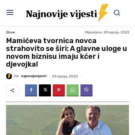
Objavljeno:
29 srpnja, 2023
Show
Mamićeva tvornica novca
strahovito se širi: A glavne uloge u
novom biznisu imaju kćer i
djevojka!
Od:
najnovijevijesti
29 srpnja, 2023