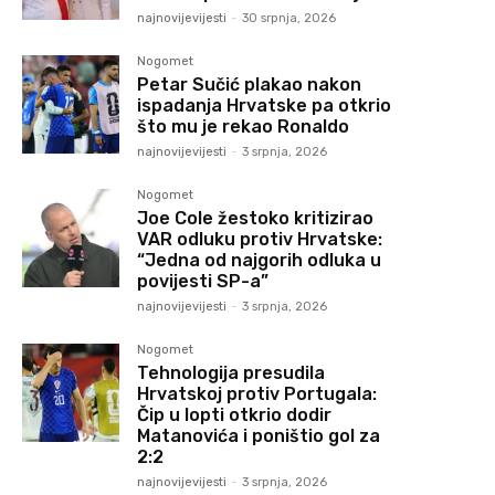
najnovijevijesti
-
30 srpnja, 2026
Nogomet
Petar Sučić plakao nakon
ispadanja Hrvatske pa otkrio
što mu je rekao Ronaldo
najnovijevijesti
-
3 srpnja, 2026
Nogomet
Joe Cole žestoko kritizirao
VAR odluku protiv Hrvatske:
“Jedna od najgorih odluka u
povijesti SP-a”
najnovijevijesti
-
3 srpnja, 2026
Nogomet
Tehnologija presudila
Hrvatskoj protiv Portugala:
Čip u lopti otkrio dodir
Matanovića i poništio gol za
2:2
najnovijevijesti
-
3 srpnja, 2026