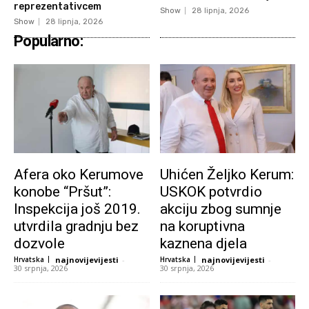
reprezentativcem
Show
28 lipnja, 2026
Show
28 lipnja, 2026
Popularno:
Afera oko Kerumove
Uhićen Željko Kerum:
konobe “Pršut”:
USKOK potvrdio
Inspekcija još 2019.
akciju zbog sumnje
utvrdila gradnju bez
na koruptivna
dozvole
kaznena djela
Hrvatska
najnovijevijesti
-
Hrvatska
najnovijevijesti
-
30 srpnja, 2026
30 srpnja, 2026