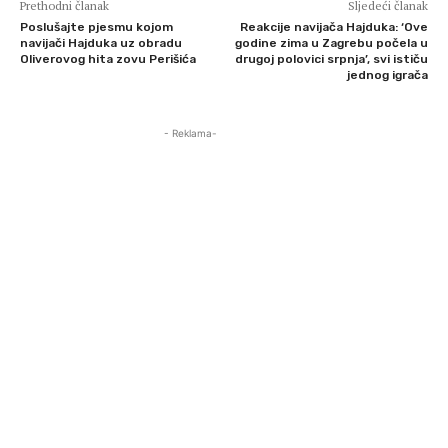
Prethodni članak
Sljedeći članak
Poslušajte pjesmu kojom
Reakcije navijača Hajduka: ‘Ove
navijači Hajduka uz obradu
godine zima u Zagrebu počela u
Oliverovog hita zovu Perišića
drugoj polovici srpnja’, svi ističu
jednog igrača
- Reklama-