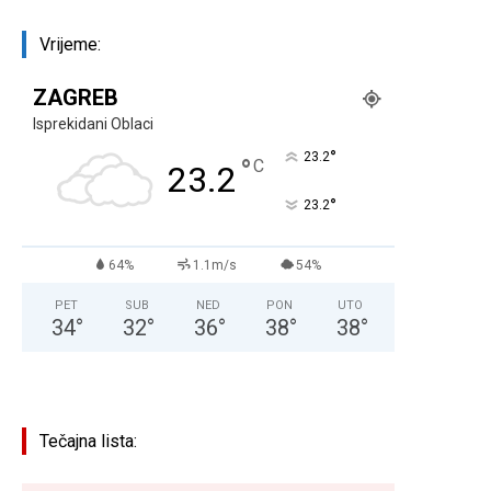
Vrijeme:
ZAGREB
Isprekidani Oblaci
°
23.2
°
C
23.2
°
23.2
64%
1.1m/s
54%
PET
SUB
NED
PON
UTO
34
°
32
°
36
°
38
°
38
°
Tečajna lista: