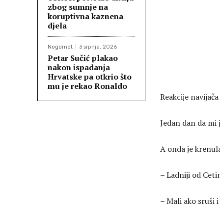
zbog sumnje na
koruptivna kaznena
djela
Nogomet
3 srpnja, 2026
Petar Sučić plakao
nakon ispadanja
Hrvatske pa otkrio što
mu je rekao Ronaldo
Reakcije navijač
Jedan dan da mi j
A onda je krenul
– Ladniji od Cetin
– Mali ako sruši 