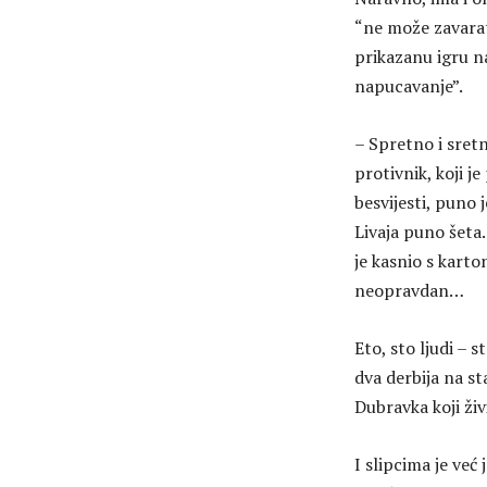
“ne može zavarati
prikazanu igru na
napucavanje”.
– Spretno i sretn
protivnik, koji j
besvijesti, puno 
Livaja puno šeta
je kasnio s karto
neopravdan…
Eto, sto ljudi – s
dva derbija na st
Dubravka koji živ
I slipcima je ve