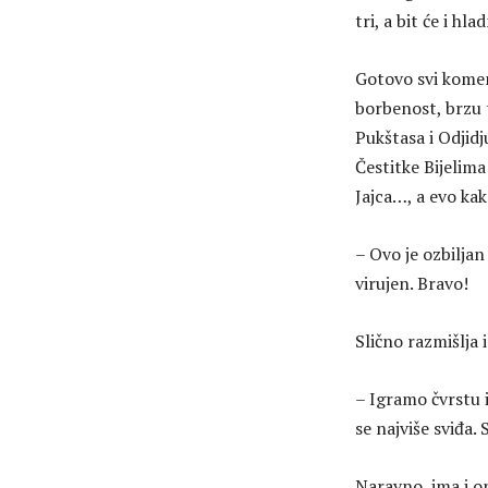
tri, a bit će i hla
Gotovo svi komen
borbenost, brzu t
Pukštasa i Odjid
Čestitke Bijelima
Jajca…, a evo ka
– Ovo je ozbiljan 
virujen. Bravo!
Slično razmišlja i
– Igramo čvrstu 
se najviše sviđa.
Naravno, ima i on