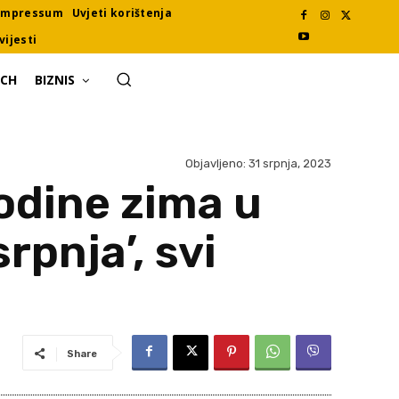
Impressum
Uvjeti korištenja
vijesti
ECH
BIZNIS
Objavljeno:
31 srpnja, 2023
odine zima u
rpnja’, svi
Share