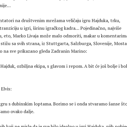
dnije…
tatori na društvenim mrežama veličaju igru Hajduka, trku,
ranziciju u igri, širinu igračkog kadra… Pojedinačno, najviše
ju, eto, Marko Livaja može malo odmoriti, makar u komentarim
 stižu sa svih strana, iz Stuttgarta, Salzburga, Slovenije, Mosta
ko na sve prikazano gleda Zadranin Marino:
Hajduk, ozbiljna ekipa, s glavom i repom. A bit će još bolje i bol
 Elvis:
igru s dubinskim loptama. Borimo se i onda stvaramo šanse št
 Samo ovako dalje.
ih koji ne misle da je sve bilo idealno u igri Hajduka, njih pobj