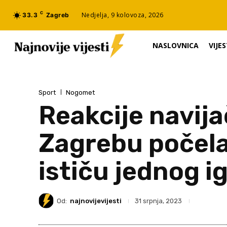
C
Nedjelja, 9 kolovoza, 2026
33.3
Zagreb
NASLOVNICA
VIJES
Sport
Nogomet
Reakcije navija
Zagrebu počela 
ističu jednog i
Od:
najnovijevijesti
31 srpnja, 2023