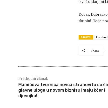
izvuć u skupini L
Dobar, Dubravko! 
skupini. To je n
TAGOVI:
Faceboo
Share
Prethodni članak
Mamićeva tvornica novca strahovito se šir
glavne uloge u novom biznisu imaju kćer i
djevojka!