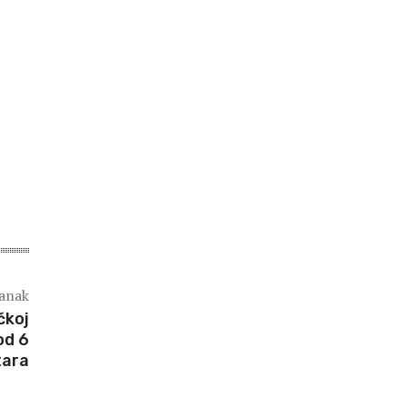
lanak
čkoj
od 6
tara