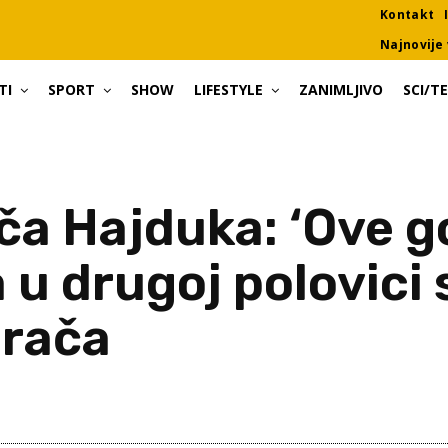
Kontakt
Najnovije 
TI
SPORT
SHOW
LIFESTYLE
ZANIMLJIVO
SCI/T
ča Hajduka: ‘Ove g
u drugoj polovici s
grača