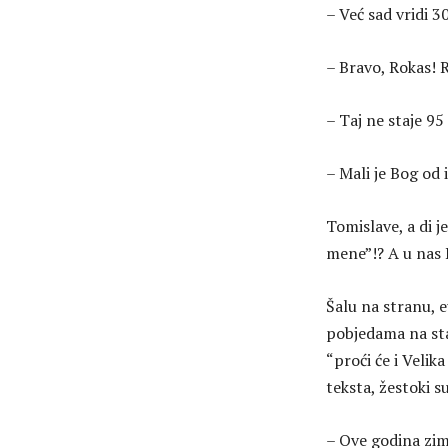
– Već sad vridi 3
– Bravo, Rokas! R
– Taj ne staje 95
– Mali je Bog od 
Tomislave, a di 
mene”!? A u nas 
Šalu na stranu, e
pobjedama na sta
“proći će i Velik
teksta, žestoki s
– Ove godina zim