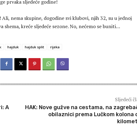
ige prvaka sljedeće godine!
Ali, nema skupine, dogodine svi klubovi, njih 32, su u jednoj
ova shema, kreće sljedeće sezone. No, nećemo se buniti…
k
hajduk
hajduk split
rijeka
Sljedeći č
i: A
HAK: Nove gužve na cestama, na zagreba
obilaznici prema Lučkom kolona 
kilome