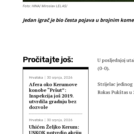
Foto: HINA/ Miroslav LELAS/
Jedan igrač je bio česta pojava u brojnim kom
Pročitajte još:
U posljednjoj ut
(0-0).
Hrvatska
30 srpnja, 2026
Strijelac jedinog
Afera oko Kerumove
konobe “Pršut”:
Rokas Pukštas u 
Inspekcija još 2019.
utvrdila gradnju bez
dozvole
Hrvatska
30 srpnja, 2026
Uhićen Željko Kerum:
USKOK potvrdio akciju