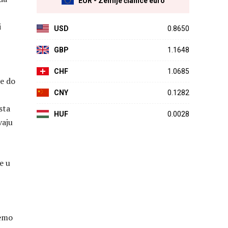
EUR - Zemlje članice euro
i
USD
0.8650
GBP
1.1648
CHF
1.0685
je do
CNY
0.1282
sta
HUF
0.0028
vaju
e u
ćemo