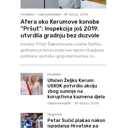
Hrvatska
najnovijevijesti
-
30 srpnja, 2026
Afera oko Kerumove konobe
“Pršut”: Inspekcija još 2019.
utvrdila gradnju bez dozvole
Konoba “Pršut” Željka Keruma u Kaštel Štafiliću
godinama je bila poznata kao mjesto okupljanja
političara, sportaša i gospodarstvenika, no...
Hrvatska
Uhićen Željko Kerum:
USKOK potvrdio akciju
zbog sumnje na
koruptivna kaznena djela
najnovijevijesti
-
30 srpnja, 2026
Nogomet
Petar Sučić plakao nakon
ispadanja Hrvatske pa