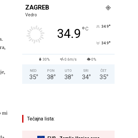
ZAGREB
Vedro
°
34.9
°
C
34.9
a.
°
34.9
ra,
30%
0.6m/s
0%
je,
NED
PON
UTO
SRI
ČET
35
°
38
°
38
°
34
°
35
°
o mi
Tečajna lista:
eda