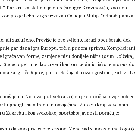
”. Par kritika sletjelo je na račun igre Krovinovića, kao i na
kon što je Leko iz igre izvukao Odjidju i Mufija “odmah panika 
o, ali zasluženo. Previše je ovo svileno, igrači opet šetaju dok
e prije par dana igra Europu, trči u punom sprintu. Kompliciran
je igrača van forme, zamjene nisu donijele ništa (osim Dolčeka),
… Sudac opet nije dao crveni karton Lepinjici iako je morao, do
nima za igrače Rijeke, par prekršaja darovao gostima, žuti za Li
to mišljenja. No, ovaj put velika većina je euforična, dvije pobjed
artu podigla su adrenalin navijačima. Zato za kraj izdvajamo
i u Zagrebu i koji svekolikoj sportskoj javnosti poručuje:
ć jasno da smo prvaci ove sezone. Mene sad samo zanima koga 