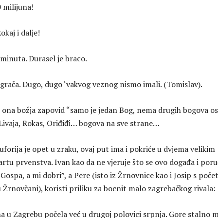
0 milijuna!
okaj i dalje!
 minuta. Durasel je braco.
igrača. Dugo, dugo ‘vakvog veznog nismo imali. (Tomislav).
je ona božja zapovid “samo je jedan Bog, nema drugih bogova o
Livaja, Rokas, Oriđiđi… bogova na sve strane…
uforija je opet u zraku, ovaj put ima i pokriće u dvjema velikim
rtu prvenstva. Ivan kao da ne vjeruje što se ovo događa i poru
a Gospa, a mi dobri”, a Pere (isto iz Žrnovnice kao i Josip s poče
u Žrnovčani), koristi priliku za bocnit malo zagrebačkog rivala:
a u Zagrebu počela već u drugoj polovici srpnja. Gore stalno 