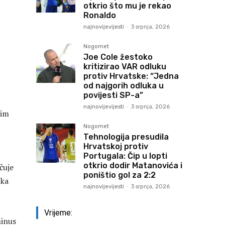
otkrio što mu je rekao
Ronaldo
najnovijevijesti
-
3 srpnja, 2026
Nogomet
Joe Cole žestoko
kritizirao VAR odluku
protiv Hrvatske: “Jedna
od najgorih odluka u
povijesti SP-a”
najnovijevijesti
-
3 srpnja, 2026
sim
Nogomet
Tehnologija presudila
Hrvatskoj protiv
Portugala: Čip u lopti
otkrio dodir Matanovića i
čuje
poništio gol za 2:2
tka
najnovijevijesti
-
3 srpnja, 2026
Vrijeme:
minus