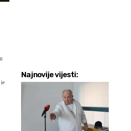
-0
Najnovije vijesti:
 je