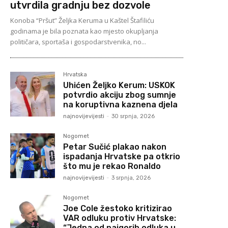
utvrdila gradnju bez dozvole
Konoba “Pršut” Željka Keruma u Kaštel Štafiliću
godinama je bila poznata kao mjesto okupljanja
političara, sportaša i gospodarstvenika, no...
Hrvatska
Uhićen Željko Kerum: USKOK
potvrdio akciju zbog sumnje
na koruptivna kaznena djela
najnovijevijesti
-
30 srpnja, 2026
Nogomet
Petar Sučić plakao nakon
ispadanja Hrvatske pa otkrio
što mu je rekao Ronaldo
najnovijevijesti
-
3 srpnja, 2026
Nogomet
Joe Cole žestoko kritizirao
VAR odluku protiv Hrvatske:
“Jedna od najgorih odluka u