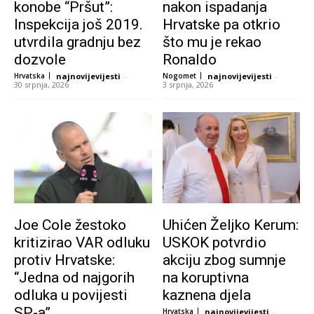
konobe “Pršut”:
nakon ispadanja
Inspekcija još 2019.
Hrvatske pa otkrio
utvrdila gradnju bez
što mu je rekao
dozvole
Ronaldo
Hrvatska
najnovijevijesti
-
Nogomet
najnovijevijesti
-
30 srpnja, 2026
3 srpnja, 2026
Joe Cole žestoko
Uhićen Željko Kerum:
kritizirao VAR odluku
USKOK potvrdio
protiv Hrvatske:
akciju zbog sumnje
“Jedna od najgorih
na koruptivna
odluka u povijesti
kaznena djela
SP-a”
Hrvatska
najnovijevijesti
-