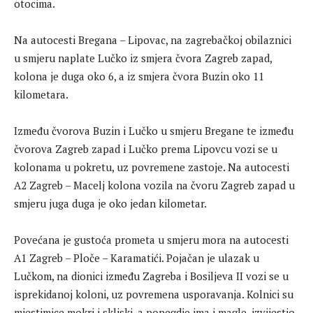
otocima.
Na autocesti Bregana – Lipovac, na zagrebačkoj obilaznici
u smjeru naplate Lučko iz smjera čvora Zagreb zapad,
kolona je duga oko 6, a iz smjera čvora Buzin oko 11
kilometara.
Između čvorova Buzin i Lučko u smjeru Bregane te između
čvorova Zagreb zapad i Lučko prema Lipovcu vozi se u
kolonama u pokretu, uz povremene zastoje. Na autocesti
A2 Zagreb – Macelj kolona vozila na čvoru Zagreb zapad u
smjeru juga duga je oko jedan kilometar.
Povećana je gustoća prometa u smjeru mora na autocesti
A1 Zagreb – Ploče – Karamatići. Pojačan je ulazak u
Lučkom, na dionici između Zagreba i Bosiljeva II vozi se u
isprekidanoj koloni, uz povremena usporavanja. Kolnici su
mjestimice mokri i skliski, a ponegdje ima i magle, izvijestio