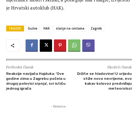
je Hrvatski autoklub (HAK).
TAGOVI:
Gužve
HAK
stanje na cestama
Zagreb
Prethodni članak
Sljedeći članak
Reakcije navijača Hajduka: ‘Ove
Držite se hladovine! U srijedu
godine zima u Zagrebu počela u
stiže novo nevrijeme, evo
drugoj polovici srpnja’, svi ističu
kakav kolovoz predviđaju
jednog igrača
meteorolozi
- Reklama-