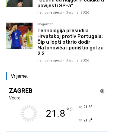
povijesti SP-a”
najnovijevijesti
-
3 srpnja, 2026
Nogomet
Tehnologija presudila
Hrvatskoj protiv Portugala:
Čip u lopti otkrio dodir
Matanovića i poništio gol za
2:2
najnovijevijesti
-
3 srpnja, 2026
Vrijeme:
ZAGREB
Vedro
°
21.8
°
C
21.8
°
21.8