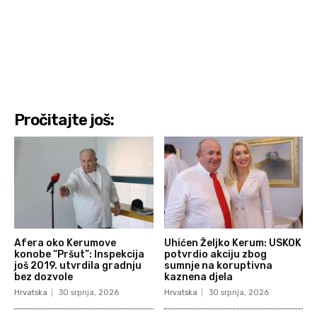
Pročitajte još:
Afera oko Kerumove
Uhićen Željko Kerum: USKOK
konobe “Pršut”: Inspekcija
potvrdio akciju zbog
još 2019. utvrdila gradnju
sumnje na koruptivna
bez dozvole
kaznena djela
Hrvatska
30 srpnja, 2026
Hrvatska
30 srpnja, 2026