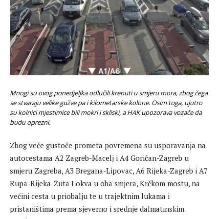
Mnogi su ovog ponedjeljka odlučili krenuti u smjeru mora, zbog čega
se stvaraju velike gužve pa i kilometarske kolone. Osim toga, ujutro
su kolnici mjestimice bili mokri i skliski, a HAK upozorava vozače da
budu oprezni.
Zbog veće gustoće prometa povremena su usporavanja na
autocestama A2 Zagreb-Macelj i A4 Goričan-Zagreb u
smjeru Zagreba, A3 Bregana-Lipovac, A6 Rijeka-Zagreb i A7
Rupa-Rijeka-Žuta Lokva u oba smjera, Krčkom mostu, na
većini cesta u priobalju te u trajektnim lukama i
pristaništima prema sjeverno i srednje dalmatinskim