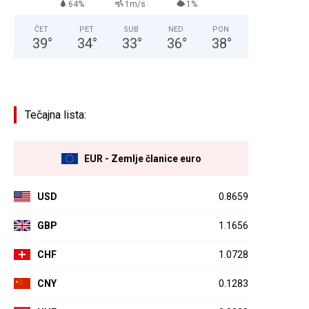
64%
1m/s
1%
ČET
PET
SUB
NED
PON
39
°
34
°
33
°
36
°
38
°
Tečajna lista:
EUR - Zemlje članice euro
USD
0.8659
GBP
1.1656
CHF
1.0728
CNY
0.1283