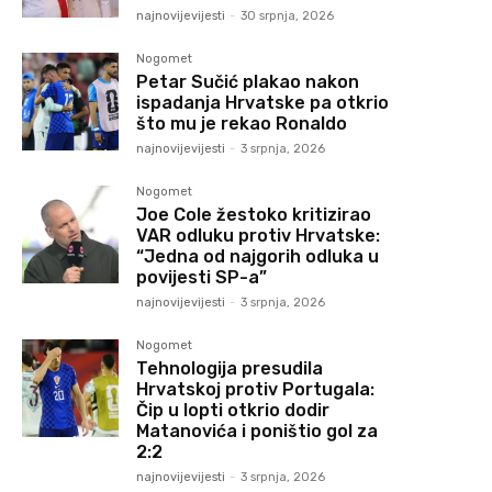
najnovijevijesti
-
30 srpnja, 2026
Nogomet
Petar Sučić plakao nakon
ispadanja Hrvatske pa otkrio
što mu je rekao Ronaldo
najnovijevijesti
-
3 srpnja, 2026
Nogomet
Joe Cole žestoko kritizirao
VAR odluku protiv Hrvatske:
“Jedna od najgorih odluka u
povijesti SP-a”
najnovijevijesti
-
3 srpnja, 2026
Nogomet
Tehnologija presudila
Hrvatskoj protiv Portugala:
Čip u lopti otkrio dodir
Matanovića i poništio gol za
2:2
najnovijevijesti
-
3 srpnja, 2026