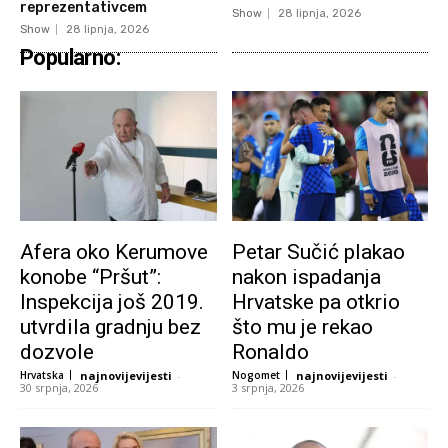
reprezentativcem
Show
28 lipnja, 2026
Show
28 lipnja, 2026
Popularno:
Afera oko Kerumove
Petar Sučić plakao
konobe “Pršut”:
nakon ispadanja
Inspekcija još 2019.
Hrvatske pa otkrio
utvrdila gradnju bez
što mu je rekao
dozvole
Ronaldo
Hrvatska
najnovijevijesti
-
Nogomet
najnovijevijesti
-
30 srpnja, 2026
3 srpnja, 2026