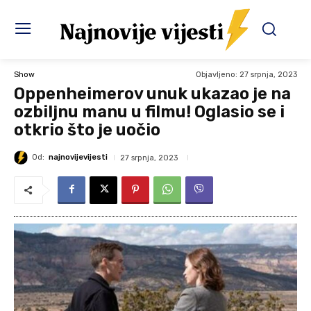
Objavljeno:
27 srpnja, 2023
Show
Oppenheimerov unuk ukazao je na
ozbiljnu manu u filmu! Oglasio se i
otkrio što je uočio
Od:
najnovijevijesti
27 srpnja, 2023