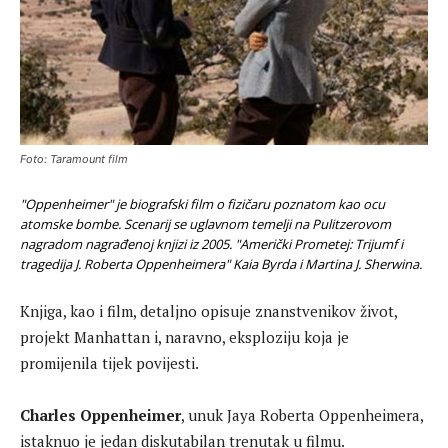
Foto: Taramount film
"Oppenheimer" je biografski film o fizičaru poznatom kao ocu
atomske bombe. Scenarij se uglavnom temelji na Pulitzerovom
nagradom nagrađenoj knjizi iz 2005. "Američki Prometej: Trijumf i
tragedija J. Roberta Oppenheimera" Kaia Byrda i Martina J. Sherwina.
Knjiga, kao i film, detaljno opisuje znanstvenikov život,
projekt Manhattan i, naravno, eksploziju koja je
promijenila tijek povijesti.
Charles Oppenheimer
, unuk Jaya Roberta Oppenheimera,
istaknuo je jedan diskutabilan trenutak u filmu.