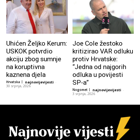
Uhićen Željko Kerum:
Joe Cole žestoko
USKOK potvrdio
kritizirao VAR odluku
akciju zbog sumnje
protiv Hrvatske:
na koruptivna
“Jedna od najgorih
kaznena djela
odluka u povijesti
SP-a”
Hrvatska
najnovijevijesti
-
30 srpnja, 2026
Nogomet
najnovijevijesti
-
3 srpnja, 2026