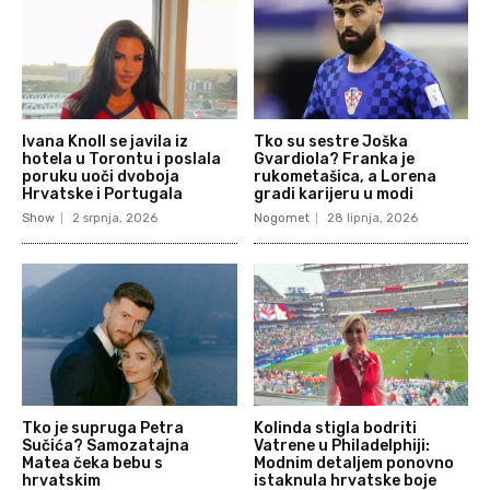
Ivana Knoll se javila iz
Tko su sestre Joška
hotela u Torontu i poslala
Gvardiola? Franka je
poruku uoči dvoboja
rukometašica, a Lorena
Hrvatske i Portugala
gradi karijeru u modi
Show
2 srpnja, 2026
Nogomet
28 lipnja, 2026
Tko je supruga Petra
Kolinda stigla bodriti
Sučića? Samozatajna
Vatrene u Philadelphiji:
Matea čeka bebu s
Modnim detaljem ponovno
hrvatskim
istaknula hrvatske boje