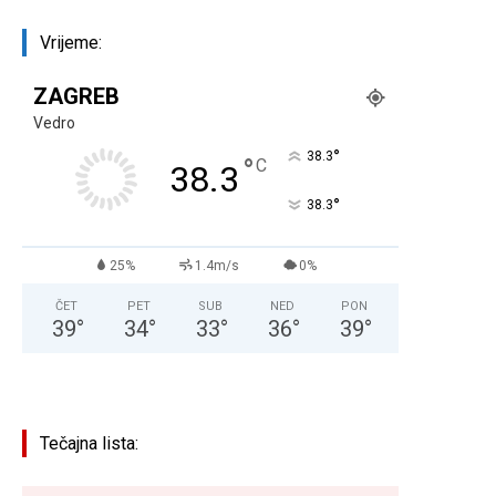
Vrijeme:
ZAGREB
Vedro
°
38.3
°
C
38.3
°
38.3
25%
1.4m/s
0%
ČET
PET
SUB
NED
PON
39
°
34
°
33
°
36
°
39
°
Tečajna lista: