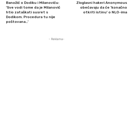
Banožić o Dodiku i Milanoviću:
Zloglasni hakeri Anonymous
‘Sve vodi tome da je Milanović
obećavaju da će ‘konačno
htio zataškati susret s
otkriti istinu’ o NLO-ima
Dodikom. Procedura tu nije
poštovana…’
- Reklama-