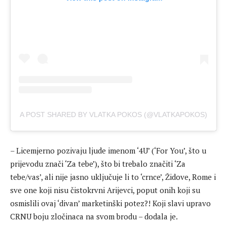
A POST SHARED BY VLATKA POKOS (@VLATKAPOKOS)
– Licemjerno pozivaju ljude imenom ‘4U’ (‘For You’, što u
prijevodu znači ‘Za tebe’), što bi trebalo značiti ‘Za
tebe/vas’, ali nije jasno uključuje li to ‘crnce’, Židove, Rome i
sve one koji nisu čistokrvni Arijevci, poput onih koji su
osmislili ovaj ‘divan’ marketinški potez?! Koji slavi upravo
CRNU boju zločinaca na svom brodu – dodala je.