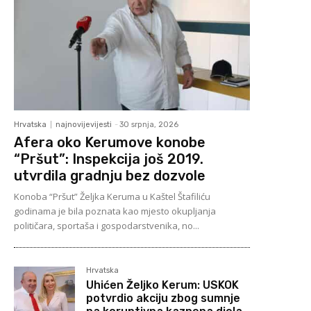
Hrvatska
najnovijevijesti
-
30 srpnja, 2026
Afera oko Kerumove konobe
“Pršut”: Inspekcija još 2019.
utvrdila gradnju bez dozvole
Konoba “Pršut” Željka Keruma u Kaštel Štafiliću
godinama je bila poznata kao mjesto okupljanja
političara, sportaša i gospodarstvenika, no...
Hrvatska
Uhićen Željko Kerum: USKOK
potvrdio akciju zbog sumnje