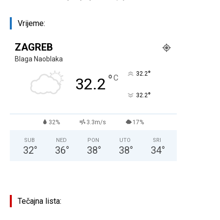
Vrijeme:
ZAGREB
Blaga Naoblaka
°
32.2
°
C
32.2
°
32.2
32%
3.3m/s
17%
SUB
NED
PON
UTO
SRI
32
°
36
°
38
°
38
°
34
°
Tečajna lista: