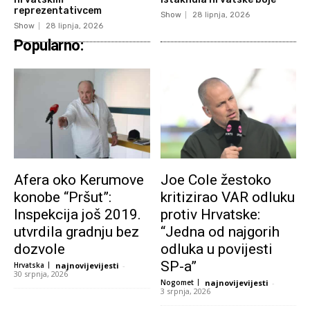
reprezentativcem
Show
28 lipnja, 2026
Show
28 lipnja, 2026
Popularno:
Afera oko Kerumove
Joe Cole žestoko
konobe “Pršut”:
kritizirao VAR odluku
Inspekcija još 2019.
protiv Hrvatske:
utvrdila gradnju bez
“Jedna od najgorih
dozvole
odluka u povijesti
SP-a”
Hrvatska
najnovijevijesti
-
30 srpnja, 2026
Nogomet
najnovijevijesti
-
3 srpnja, 2026