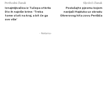
Prethodni članak
Sljedeći članak
Iznajmljivačica iz Tučepa otkrila
Poslušajte pjesmu kojom
što ih najviše brine: ‘Treba
navijači Hajduka uz obradu
tome stati na kraj, a bit će ga
Oliverovog hita zovu Perišića
sve više’
- Reklama-