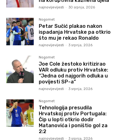
na koruptivna kaznena djela
najnovijevijesti
-
30 srpnja, 2026
Nogomet
Petar Sučić plakao nakon
ispadanja Hrvatske pa otkrio
što mu je rekao Ronaldo
najnovijevijesti
-
3 srpnja, 2026
Nogomet
Joe Cole žestoko kritizirao
VAR odluku protiv Hrvatske:
“Jedna od najgorih odluka u
povijesti SP-a”
najnovijevijesti
-
3 srpnja, 2026
Nogomet
Tehnologija presudila
Hrvatskoj protiv Portugala:
Čip u lopti otkrio dodir
Matanovića i poništio gol za
2:2
najnovijevijesti
-
3 srpnja, 2026