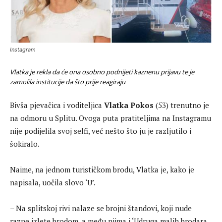
Instagram
Vlatka je rekla da će ona osobno podnijeti kaznenu prijavu te je
zamolila institucije da što prije reagiraju
Bivša pjevačica i voditeljica
Vlatka Pokos
(53) trenutno je
na odmoru u Splitu. Ovoga puta pratiteljima na Instagramu
nije podijelila svoj selfi, već nešto što ju je razljutilo i
šokiralo.
Naime, na jednom turističkom brodu, Vlatka je, kako je
napisala, uočila slovo ‘U’.
– Na splitskoj rivi nalaze se brojni štandovi, koji nude
razne izlete brodom, a među njima i ‘Udruga malih brodara