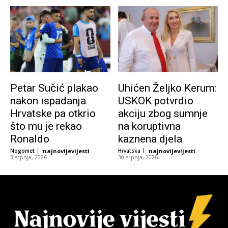
Petar Sučić plakao
Uhićen Željko Kerum:
nakon ispadanja
USKOK potvrdio
Hrvatske pa otkrio
akciju zbog sumnje
što mu je rekao
na koruptivna
Ronaldo
kaznena djela
Nogomet
najnovijevijesti
-
Hrvatska
najnovijevijesti
-
3 srpnja, 2026
30 srpnja, 2026