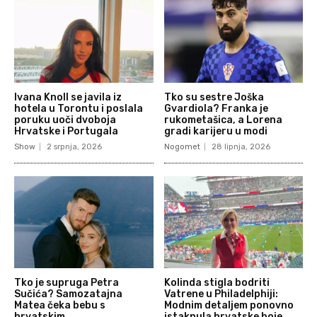
Ivana Knoll se javila iz
Tko su sestre Joška
hotela u Torontu i poslala
Gvardiola? Franka je
poruku uoči dvoboja
rukometašica, a Lorena
Hrvatske i Portugala
gradi karijeru u modi
Show
2 srpnja, 2026
Nogomet
28 lipnja, 2026
Tko je supruga Petra
Kolinda stigla bodriti
Sučića? Samozatajna
Vatrene u Philadelphiji:
Matea čeka bebu s
Modnim detaljem ponovno
hrvatskim
istaknula hrvatske boje