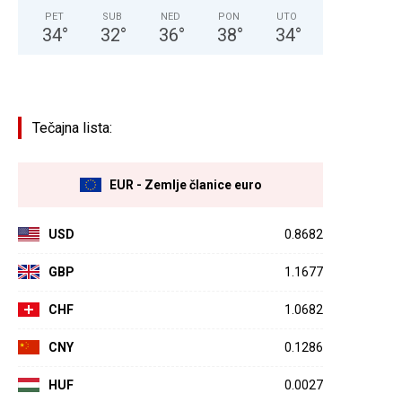
PET
SUB
NED
PON
UTO
34
°
32
°
36
°
38
°
34
°
Tečajna lista:
EUR - Zemlje članice euro
USD
0.8682
GBP
1.1677
CHF
1.0682
CNY
0.1286
HUF
0.0027