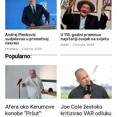
Andrej Plenković
U 115. godini preminuo
sudjelovao u prometnoj
najstariji čovjek na svijetu
nesreći
Svijet
3 travnja, 2024
Hrvatska
2 srpnja, 2026
Popularno:
Afera oko Kerumove
Joe Cole žestoko
konobe “Pršut”:
kritizirao VAR odluku