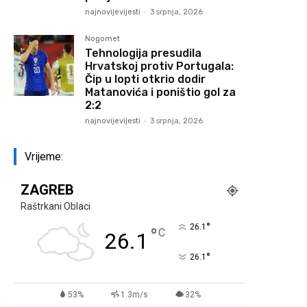
najnovijevijesti
-
3 srpnja, 2026
Nogomet
Tehnologija presudila
Hrvatskoj protiv Portugala:
Čip u lopti otkrio dodir
Matanovića i poništio gol za
2:2
najnovijevijesti
-
3 srpnja, 2026
Vrijeme:
ZAGREB
Raštrkani Oblaci
°
26.1
°
C
26.1
°
26.1
53%
1.3m/s
32%