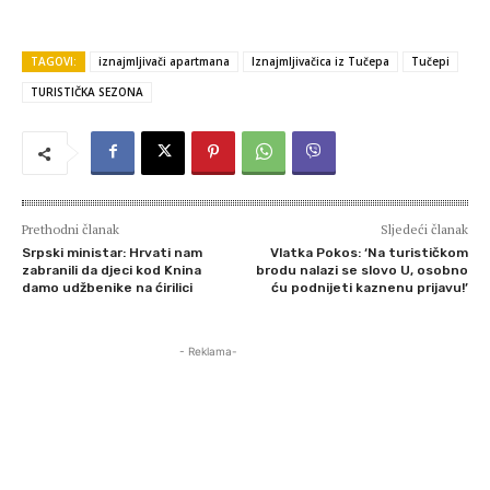
TAGOVI:
iznajmljivači apartmana
Iznajmljivačica iz Tučepa
Tučepi
TURISTIČKA SEZONA
Prethodni članak
Sljedeći članak
Srpski ministar: Hrvati nam
Vlatka Pokos: ‘Na turističkom
zabranili da djeci kod Knina
brodu nalazi se slovo U, osobno
damo udžbenike na ćirilici
ću podnijeti kaznenu prijavu!’
- Reklama-