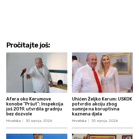
Pročitajte još:
Afera oko Kerumove
Uhićen Željko Kerum: USKOK
konobe “Pršut”: Inspekcija
potvrdio akciju zbog
još 2019. utvrdila gradnju
sumnje na koruptivna
bez dozvole
kaznena djela
Hrvatska
30 srpnja, 2026
Hrvatska
30 srpnja, 2026