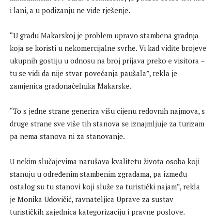
i lani, a u podizanju ne vide rješenje.
“U gradu Makarskoj je problem upravo stambena gradnja
koja se koristi u nekomercijalne svrhe. Vi kad vidite brojeve
ukupnih gostiju u odnosu na broj prijava preko e visitora –
tu se vidi da nije stvar povećanja paušala”, rekla je
zamjenica gradonačelnika Makarske.
“To s jedne strane generira višu cijenu redovnih najmova, s
druge strane sve više tih stanova se iznajmljuje za turizam
pa nema stanova ni za stanovanje.
U nekim slučajevima narušava kvalitetu života osoba koji
stanuju u određenim stambenim zgradama, pa između
ostalog su tu stanovi koji služe za turistički najam”, rekla
je Monika Udovičić, ravnateljica Uprave za sustav
turističkih zajednica kategorizaciju i pravne poslove.