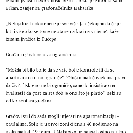
iznajmljivača i nekretninski biznis”, rekla je Antonia Radić-
Brkan, zamjenica gradonačelnika Makarske.
„Nelojalne konkurencije je sve više. Ja očekujem da će je
biti i više ako se tome ne stane na kraj na vrijeme”, kaže
iznajmljivačica iz Tučepa.
Građani i gosti nisu za ograničenja.
“Možda bi bilo bolje da se vrše bolje kontrole ili da se
apartmani na crno ograniče”, “Običan mali čovjek ima pravo
da živi”, “Iskreno ne bi ograničio, samo bi inzistirao na
kvaliteti i da gost zaista dobije ono što je platio”, neki su
od komentara građana.
Gradovi su i do sada mogli utjecati na apartmanizaciju –
paušalima. Split je u prvoj zoni cijenu s 40 podignuo na
maksimalnih 199 eura. U Makarskoj je paušal ostao isti kao