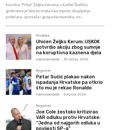
Konoba “Pršut” Željka Keruma u Kaštel Štafiliću
godinama je bila poznata kao mjesto okupljanja
političara, sportaša i gospodarstvenika, no...
Hrvatska
Uhićen Željko Kerum: USKOK
potvrdio akciju zbog sumnje
na koruptivna kaznena djela
najnovijevijesti
-
30 srpnja, 2026
Nogomet
Petar Sučić plakao nakon
ispadanja Hrvatske pa otkrio
što mu je rekao Ronaldo
najnovijevijesti
-
3 srpnja, 2026
Nogomet
Joe Cole žestoko kritizirao
VAR odluku protiv Hrvatske:
“Jedna od najgorih odluka u
povijesti SP-a”