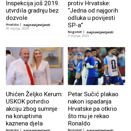
Inspekcija još 2019.
protiv Hrvatske:
utvrdila gradnju bez
“Jedna od najgorih
dozvole
odluka u povijesti
SP-a”
Hrvatska
najnovijevijesti
-
30 srpnja, 2026
Nogomet
najnovijevijesti
-
3 srpnja, 2026
Uhićen Željko Kerum:
Petar Sučić plakao
USKOK potvrdio
nakon ispadanja
akciju zbog sumnje
Hrvatske pa otkrio
na koruptivna
što mu je rekao
kaznena djela
Ronaldo
Hrvatska
najnovijevijesti
-
Nogomet
najnovijevijesti
-