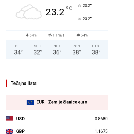
°
23.2
°
C
23.2
°
23.2
64%
1.1m/s
54%
PET
SUB
NED
PON
UTO
34
°
32
°
36
°
38
°
38
°
Tečajna lista:
EUR - Zemlje članice euro
USD
0.8680
GBP
1.1675