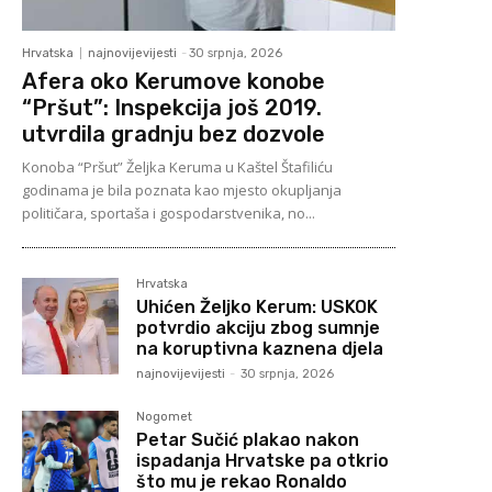
Hrvatska
najnovijevijesti
-
30 srpnja, 2026
Afera oko Kerumove konobe
“Pršut”: Inspekcija još 2019.
utvrdila gradnju bez dozvole
Konoba “Pršut” Željka Keruma u Kaštel Štafiliću
godinama je bila poznata kao mjesto okupljanja
političara, sportaša i gospodarstvenika, no...
Hrvatska
Uhićen Željko Kerum: USKOK
potvrdio akciju zbog sumnje
na koruptivna kaznena djela
najnovijevijesti
-
30 srpnja, 2026
Nogomet
Petar Sučić plakao nakon
ispadanja Hrvatske pa otkrio
što mu je rekao Ronaldo