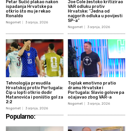
Petar Sučić plakao nakon
Joe Cole žestoko kritizirao
ispadanja Hrvatske pa
VAR odluku protiv
otkrio što mu je rekao
Hrvatske: “Jedna od
Ronaldo
najgorih odluka u povijesti
SP-a”
Nogomet
3 srpnja, 2026
Nogomet
3 srpnja, 2026
Tehnologija presudila
Toplak emotivno pratio
Hrvatskoj protiv Portugala:
dramu Hrvatske i
Čip u lopti otkrio dodir
Portugala: Slavio golove pa
Matanovića i poništio gol za
očajavao zbog VAR-a
2:2
Nogomet
3 srpnja, 2026
Nogomet
3 srpnja, 2026
Popularno: