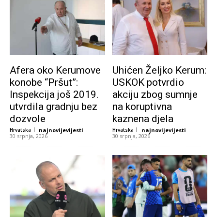
Afera oko Kerumove
Uhićen Željko Kerum:
konobe “Pršut”:
USKOK potvrdio
Inspekcija još 2019.
akciju zbog sumnje
utvrdila gradnju bez
na koruptivna
dozvole
kaznena djela
Hrvatska
najnovijevijesti
-
Hrvatska
najnovijevijesti
-
30 srpnja, 2026
30 srpnja, 2026