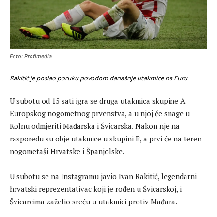
Foto: Profimedia
Rakitić je poslao poruku povodom današnje utakmice na Euru
U subotu od 15 sati igra se druga utakmica skupine A
Europskog nogometnog prvenstva, a u njoj će snage u
Kölnu odmjeriti Mađarska i Švicarska. Nakon nje na
rasporedu su obje utakmice u skupini B, a prvi će na teren
nogometaši Hrvatske i Španjolske.
U subotu se na Instagramu javio Ivan Rakitić, legendarni
hrvatski reprezentativac koji je rođen u Švicarskoj, i
Švicarcima zaželio sreću u utakmici protiv Mađara.