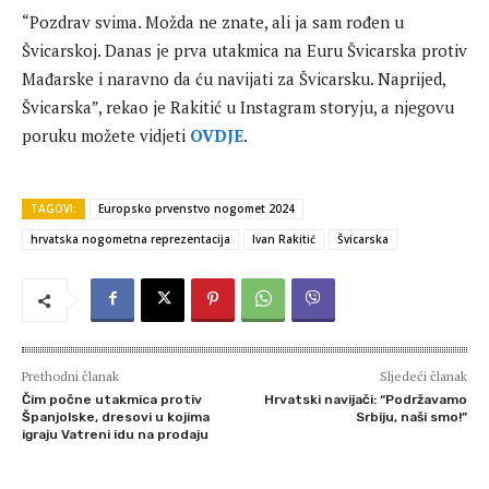
“Pozdrav svima. Možda ne znate, ali ja sam rođen u
Švicarskoj. Danas je prva utakmica na Euru Švicarska protiv
Mađarske i naravno da ću navijati za Švicarsku. Naprijed,
Švicarska”, rekao je Rakitić u Instagram storyju, a njegovu
poruku možete vidjeti
OVDJE
.
TAGOVI:
Europsko prvenstvo nogomet 2024
hrvatska nogometna reprezentacija
Ivan Rakitić
Švicarska
Prethodni članak
Sljedeći članak
Čim počne utakmica protiv
Hrvatski navijači: “Podržavamo
Španjolske, dresovi u kojima
Srbiju, naši smo!”
igraju Vatreni idu na prodaju