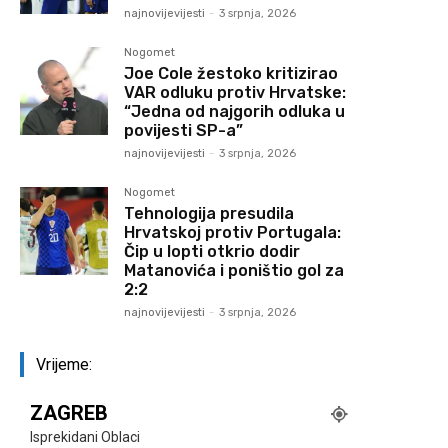
najnovijevijesti
-
3 srpnja, 2026
Nogomet
Joe Cole žestoko kritizirao
VAR odluku protiv Hrvatske:
“Jedna od najgorih odluka u
povijesti SP-a”
najnovijevijesti
-
3 srpnja, 2026
Nogomet
Tehnologija presudila
Hrvatskoj protiv Portugala:
Čip u lopti otkrio dodir
Matanovića i poništio gol za
2:2
najnovijevijesti
-
3 srpnja, 2026
Vrijeme:
ZAGREB
Isprekidani Oblaci