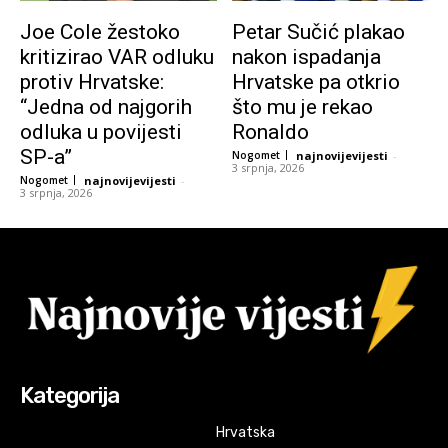
Joe Cole žestoko
Petar Sučić plakao
kritizirao VAR odluku
nakon ispadanja
protiv Hrvatske:
Hrvatske pa otkrio
“Jedna od najgorih
što mu je rekao
odluka u povijesti
Ronaldo
SP-a”
Nogomet
najnovijevijesti
-
3 srpnja, 2026
Nogomet
najnovijevijesti
-
3 srpnja, 2026
Kategorija
Hrvatska