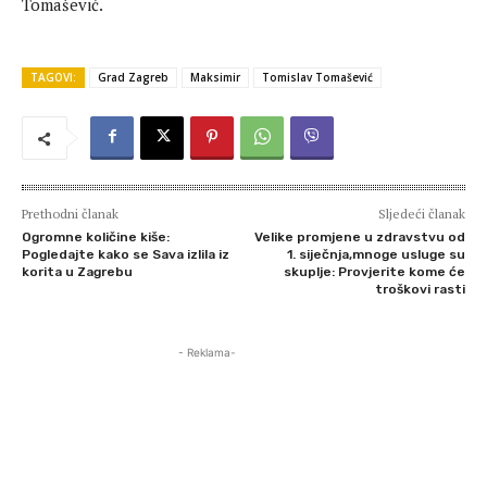
Tomašević.
TAGOVI:
Grad Zagreb
Maksimir
Tomislav Tomašević
Prethodni članak
Sljedeći članak
Ogromne količine kiše:
Velike promjene u zdravstvu od
Pogledajte kako se Sava izlila iz
1. siječnja,mnoge usluge su
korita u Zagrebu
skuplje: Provjerite kome će
troškovi rasti
- Reklama-