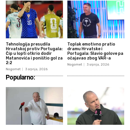
Tehnologija presudila
Toplak emotivno pratio
Hrvatskoj protiv Portugala:
dramu Hrvatske i
Čip u lopti otkrio dodir
Portugala: Slavio golove pa
Matanovića i poništio gol za
očajavao zbog VAR-a
2:2
Nogomet
3 srpnja, 2026
Nogomet
3 srpnja, 2026
Popularno: