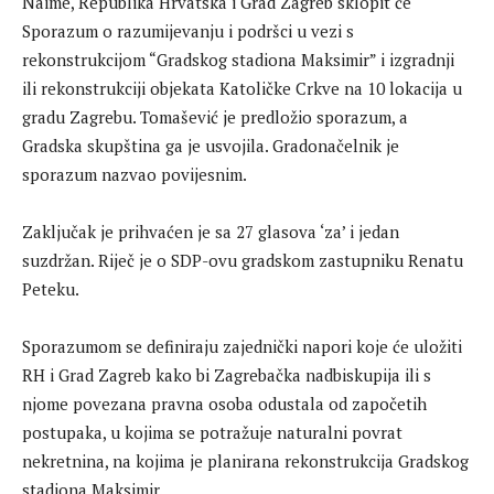
Naime, Republika Hrvatska i Grad Zagreb sklopit će
Sporazum o razumijevanju i podršci u vezi s
rekonstrukcijom “Gradskog stadiona Maksimir” i izgradnji
ili rekonstrukciji objekata Katoličke Crkve na 10 lokacija u
gradu Zagrebu. Tomašević je predložio sporazum, a
Gradska skupština ga je usvojila. Gradonačelnik je
sporazum nazvao povijesnim.
Zaključak je prihvaćen je sa 27 glasova ‘za’ i jedan
suzdržan. Riječ je o SDP-ovu gradskom zastupniku Renatu
Peteku.
Sporazumom se definiraju zajednički napori koje će uložiti
RH i Grad Zagreb kako bi Zagrebačka nadbiskupija ili s
njome povezana pravna osoba odustala od započetih
postupaka, u kojima se potražuje naturalni povrat
nekretnina, na kojima je planirana rekonstrukcija Gradskog
stadiona Maksimir.