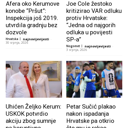
Afera oko Kerumove
Joe Cole žestoko
konobe “Pršut”:
kritizirao VAR odluku
Inspekcija još 2019.
protiv Hrvatske:
utvrdila gradnju bez
“Jedna od najgorih
dozvole
odluka u povijesti
SP-a”
Hrvatska
najnovijevijesti
-
30 srpnja, 2026
Nogomet
najnovijevijesti
-
3 srpnja, 2026
Uhićen Željko Kerum:
Petar Sučić plakao
USKOK potvrdio
nakon ispadanja
akciju zbog sumnje
Hrvatske pa otkrio