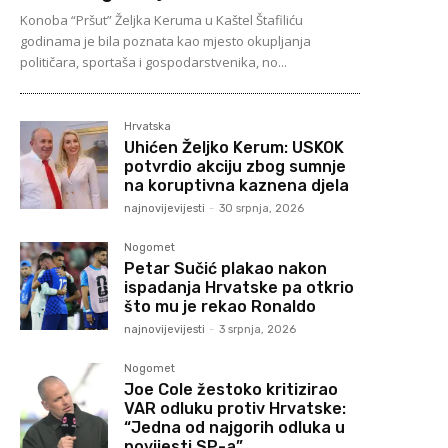
Konoba “Pršut” Željka Keruma u Kaštel Štafiliću
godinama je bila poznata kao mjesto okupljanja
političara, sportaša i gospodarstvenika, no...
Hrvatska
Uhićen Željko Kerum: USKOK
potvrdio akciju zbog sumnje
na koruptivna kaznena djela
najnovijevijesti
-
30 srpnja, 2026
Nogomet
Petar Sučić plakao nakon
ispadanja Hrvatske pa otkrio
što mu je rekao Ronaldo
najnovijevijesti
-
3 srpnja, 2026
Nogomet
Joe Cole žestoko kritizirao
VAR odluku protiv Hrvatske:
“Jedna od najgorih odluka u
povijesti SP-a”