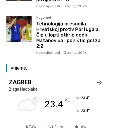
najnovijevijesti
-
3 srpnja, 2026
Nogomet
Tehnologija presudila
Hrvatskoj protiv Portugala:
Čip u lopti otkrio dodir
Matanovića i poništio gol za
2:2
najnovijevijesti
-
3 srpnja, 2026
Vrijeme:
ZAGREB
Blaga Naoblaka
°
23.4
°
C
23.4
°
23.4
73%
1.2m/s
16%