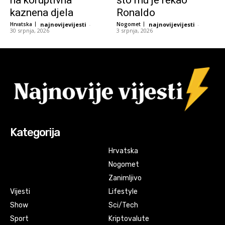
na koruptivna
što mu je rekao
kaznena djela
Ronaldo
Hrvatska
najnovijevijesti
-
Nogomet
najnovijevijesti
-
30 srpnja, 2026
3 srpnja, 2026
Kategorija
Hrvatska
Nogomet
Zanimljivo
Vijesti
Lifestyle
Show
Sci/Tech
Sport
Kriptovalute