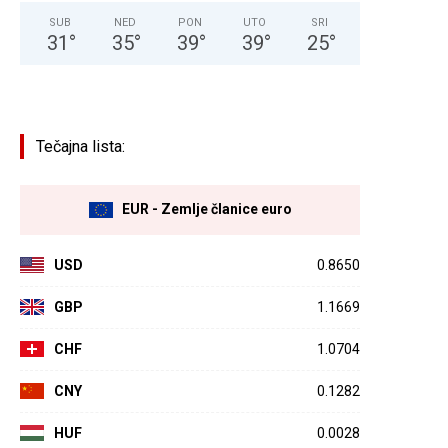
SUB
NED
PON
UTO
SRI
31
°
35
°
39
°
39
°
25
°
Tečajna lista:
EUR - Zemlje članice euro
USD
0.8650
GBP
1.1669
CHF
1.0704
CNY
0.1282
HUF
0.0028