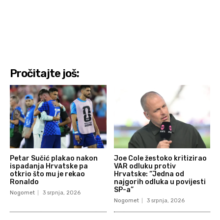
Pročitajte još:
Petar Sučić plakao nakon
Joe Cole žestoko kritizirao
ispadanja Hrvatske pa
VAR odluku protiv
otkrio što mu je rekao
Hrvatske: “Jedna od
Ronaldo
najgorih odluka u povijesti
SP-a”
Nogomet
3 srpnja, 2026
Nogomet
3 srpnja, 2026