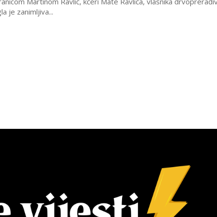
nicom Martinom Ravlić, kćeri Mate Ravlića, vlasnika drvoprerađi
la je zanimljiva...