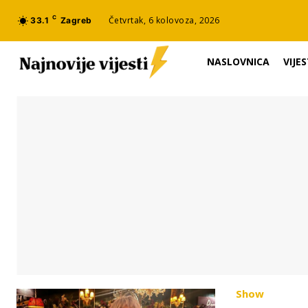
C
Četvrtak, 6 kolovoza, 2026
33.1
Zagreb
NASLOVNICA
VIJES
Show