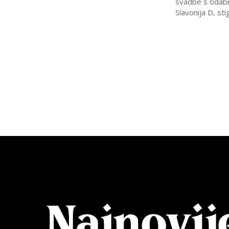
svadbe s odabra
Slavonija D, stig