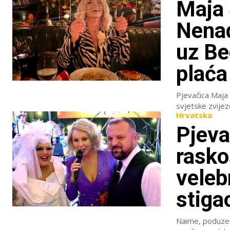
Maja
Nenad
uz Be
plaća 
Pjevačica Maja 
Hrvatska
Pjeva
rasko
veleb
stiga
Naime, poduzetn