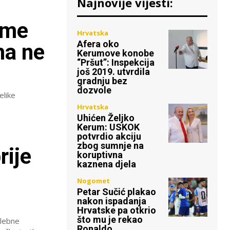
Najnovije vijesti:
eme
Hrvatska
Afera oko
ma ne
Kerumove konobe
“Pršut”: Inspekcija
još 2019. utvrdila
gradnju bez
dozvole
elike
Hrvatska
Uhićen Željko
Kerum: USKOK
potvrdio akciju
zbog sumnje na
rije
koruptivna
kaznena djela
Nogomet
Petar Sučić plakao
nakon ispadanja
Hrvatske pa otkrio
što mu je rekao
elebne
Ronaldo