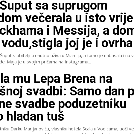
 Šuput sa suprugom
om večerala u isto vrij
ckhama i Messija, a do
vodu,stigla joj je i ovrha
Šuput s obitelji trenutno uživa u Miamiju, a tamo je nabasala i na v
svjetske zvijezde. Maja je u svojim pričama na Instagramu...
la mu Lepa Brena na
šnoj svadbi: Samo dan p
ne svadbe poduzetniku
o hladan tuš
iku Darku Marijanoviću, vlasniku hotela Scala u Vodicama, uoči v