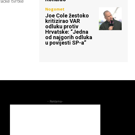
vačke tvrtke
Nogomet
Joe Cole žestoko
kritizirao VAR
odluku protiv
Hrvatske: “Jedna
od najgorih odluka
u povijesti SP-a”
- Reklama-