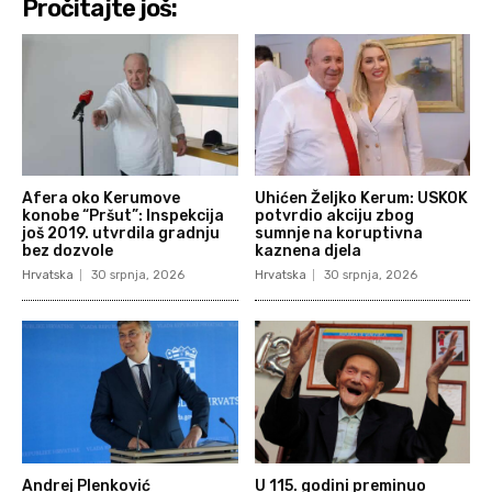
Pročitajte još:
Afera oko Kerumove
Uhićen Željko Kerum: USKOK
konobe “Pršut”: Inspekcija
potvrdio akciju zbog
još 2019. utvrdila gradnju
sumnje na koruptivna
bez dozvole
kaznena djela
Hrvatska
30 srpnja, 2026
Hrvatska
30 srpnja, 2026
Andrej Plenković
U 115. godini preminuo