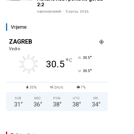
2:2
najnovijevijesti
-
3 srpnja, 2026
Vrijeme:
ZAGREB
Vedro
°
30.5
°
C
30.5
°
30.5
33%
2m/s
7%
SUB
NED
PON
UTO
SRI
31
°
36
°
38
°
38
°
34
°