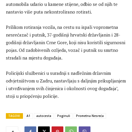
automobila udario u kamene stijene, odbio se od njih te
nastavio više puta nekontrolirano rotirati.
Prilikom rotiranja vozila, na cestu su ispali voprometna
nesrećazač i putnik, 37-godišnji hrvatski državljanin i 28-
godišnji državljanin Crne Gore, koji nisu koristili sigurnosni
pojas. Od zadobivenih ozljeda, vozač i putnik su smrtno
stradali na mjestu događaja.
Policijski službenici u suradnji s nadležnim državnim
odvjetništvom u Zadru, nastavljaju s daljnjim prikupljanjem
i utvrđivanjem svih činjenica i okolnosti ovog događaja’,
stoji u priopćenju policije.
TAGOVI:
A1
autocesta
Poginuli
Prometna Nesreća