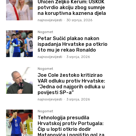
Uhićen Željko Kerum: USKOK
potvrdio akciju zbog sumnje
na koruptivna kaznena djela
najnovijevijesti
-
30 srpnja, 2026
Nogomet
Petar Sučić plakao nakon
ispadanja Hrvatske pa otkrio
što mu je rekao Ronaldo
najnovijevijesti
-
3 srpnja, 2026
Nogomet
Joe Cole žestoko kritizirao
VAR odluku protiv Hrvatske:
“Jedna od najgorih odluka u
povijesti SP-a”
najnovijevijesti
-
3 srpnja, 2026
Nogomet
Tehnologija presudila
Hrvatskoj protiv Portugala:
Čip u lopti otkrio dodir
Matanovića i poništio gol za