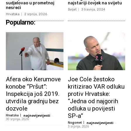
sudjelovao u prometnoj
najstariji čovjek na svijetu
nesreći
Svijet
3 travnja, 2024
Hrvatska
2 srpnja, 2026
Popularno:
Afera oko Kerumove
Joe Cole žestoko
konobe “Pršut”:
kritizirao VAR odluku
Inspekcija još 2019.
protiv Hrvatske:
utvrdila gradnju bez
“Jedna od najgorih
dozvole
odluka u povijesti
SP-a”
Hrvatska
najnovijevijesti
-
30 srpnja, 2026
Nogomet
najnovijevijesti
-
3 srpnja, 2026