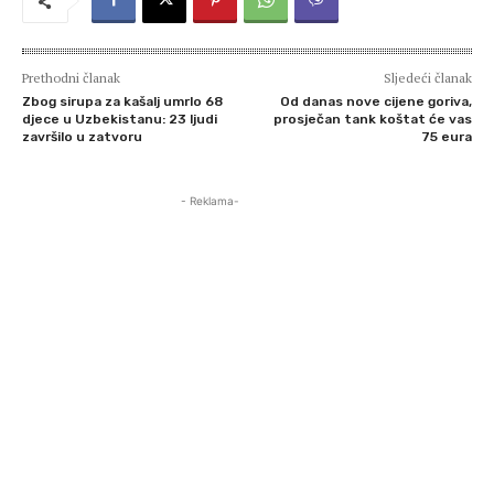
Prethodni članak
Sljedeći članak
Zbog sirupa za kašalj umrlo 68
Od danas nove cijene goriva,
djece u Uzbekistanu: 23 ljudi
prosječan tank koštat će vas
završilo u zatvoru
75 eura
- Reklama-