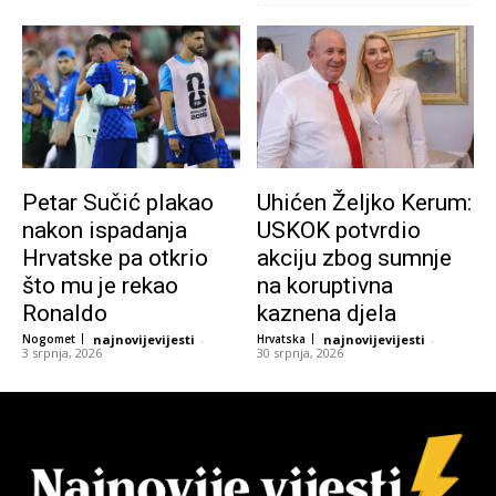
Petar Sučić plakao
Uhićen Željko Kerum:
nakon ispadanja
USKOK potvrdio
Hrvatske pa otkrio
akciju zbog sumnje
što mu je rekao
na koruptivna
Ronaldo
kaznena djela
Nogomet
najnovijevijesti
-
Hrvatska
najnovijevijesti
-
3 srpnja, 2026
30 srpnja, 2026