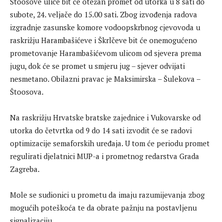
Štoosove ulice bit će otežan promet od utorka u 8 sati do
subote, 24. veljače do 15.00 sati. Zbog izvođenja radova
izgradnje zasunske komore vodoopskrbnog cjevovoda u
raskrižju Harambašićeve i Škrlčeve bit će onemogućeno
prometovanje Harambašićevom ulicom od sjevera prema
jugu, dok će se promet u smjeru jug – sjever odvijati
nesmetano. Obilazni pravac je Maksimirska – Šulekova –
Štoosova.
Na raskrižju Hrvatske bratske zajednice i Vukovarske od
utorka do četvrtka od 9 do 14 sati izvodit će se radovi
optimizacije semaforskih uređaja. U tom će periodu promet
regulirati djelatnici MUP-a i prometnog redarstva Grada
Zagreba.
Mole se sudionici u prometu da imaju razumijevanja zbog
mogućih poteškoća te da obrate pažnju na postavljenu
signalizaciju.