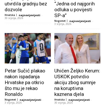
utvrdila gradnju bez
“Jedna od najgorih
dozvole
odluka u povijesti
SP-a”
Hrvatska
najnovijevijesti
-
30 srpnja, 2026
Nogomet
najnovijevijesti
-
3 srpnja, 2026
Petar Sučić plakao
Uhićen Željko Kerum:
nakon ispadanja
USKOK potvrdio
Hrvatske pa otkrio
akciju zbog sumnje
što mu je rekao
na koruptivna
Ronaldo
kaznena djela
Nogomet
najnovijevijesti
-
Hrvatska
najnovijevijesti
-
3 srpnja, 2026
30 srpnja, 2026