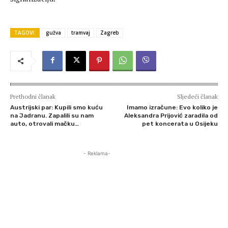
TAGOVI:
gužva
tramvaj
Zagreb
Prethodni članak
Sljedeći članak
Austrijski par: Kupili smo kuću
Imamo izračune: Evo koliko je
na Jadranu. Zapalili su nam
Aleksandra Prijović zaradila od
auto, otrovali mačku…
pet koncerata u Osijeku
- Reklama-