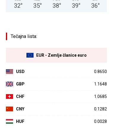
32
°
35
°
38
°
39
°
36
°
Tečajna lista:
EUR - Zemlje članice euro
USD
0.8650
GBP
1.1648
CHF
1.0685
CNY
0.1282
HUF
0.0028