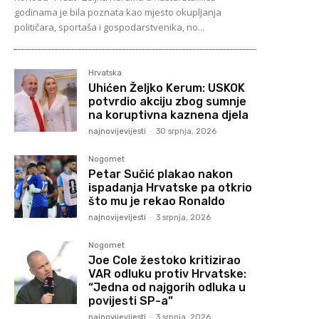
godinama je bila poznata kao mjesto okupljanja
političara, sportaša i gospodarstvenika, no...
Hrvatska
Uhićen Željko Kerum: USKOK
potvrdio akciju zbog sumnje
na koruptivna kaznena djela
najnovijevijesti
-
30 srpnja, 2026
Nogomet
Petar Sučić plakao nakon
ispadanja Hrvatske pa otkrio
što mu je rekao Ronaldo
najnovijevijesti
-
3 srpnja, 2026
Nogomet
Joe Cole žestoko kritizirao
VAR odluku protiv Hrvatske:
“Jedna od najgorih odluka u
povijesti SP-a”
najnovijevijesti
-
3 srpnja, 2026