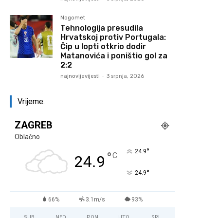
Nogomet
Tehnologija presudila
Hrvatskoj protiv Portugala:
Čip u lopti otkrio dodir
Matanovića i poništio gol za
2:2
najnovijevijesti
-
3 srpnja, 2026
Vrijeme:
ZAGREB
Oblačno
°
24.9
°
C
24.9
°
24.9
66%
3.1m/s
93%
SUB
NED
PON
UTO
SRI