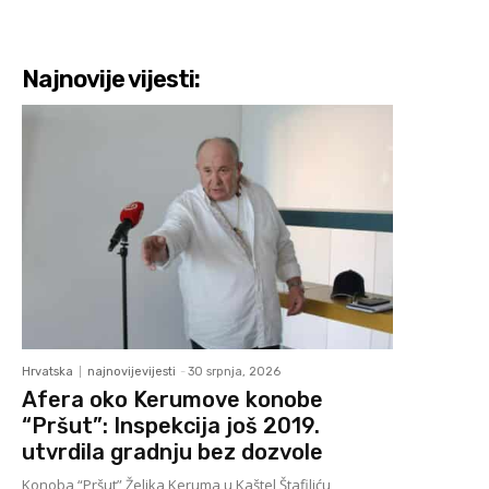
Najnovije vijesti:
Hrvatska
najnovijevijesti
-
30 srpnja, 2026
Afera oko Kerumove konobe
“Pršut”: Inspekcija još 2019.
utvrdila gradnju bez dozvole
Konoba “Pršut” Željka Keruma u Kaštel Štafiliću