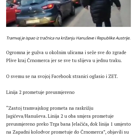
Tramvaj je ispao iz tračnica na križanju Hanuševe i Republike Austrije.
Ogromna je gužva u okolnim ulicama i seže sve do zgrade
Plive kraj Črnomerca jer se sve tu slijeva u jednu traku.
O svemu se na svojoj Facebook stranici oglasio i ZET.
Linija 2 prometuje preusmjereno
“Zastoj tramvajskog prometa na raskrižju
Jagićeva/Hanuševa. Linija 2 u oba smjera prometuje
preusmjereno preko Trga bana Jelačića, dok linija 1 umjesto
na Zapadni kolodvor prometuje do Črnomerca”, objavili su