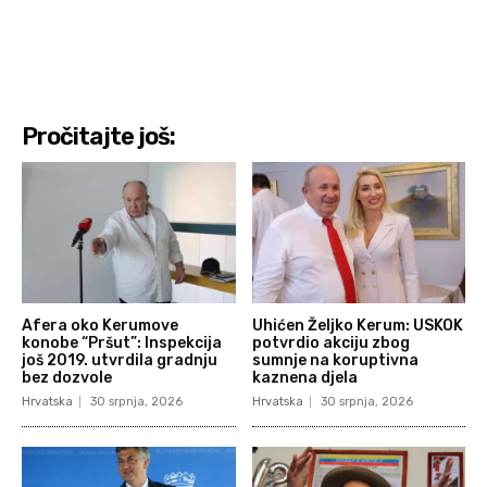
Pročitajte još:
Afera oko Kerumove
Uhićen Željko Kerum: USKOK
konobe “Pršut”: Inspekcija
potvrdio akciju zbog
još 2019. utvrdila gradnju
sumnje na koruptivna
bez dozvole
kaznena djela
Hrvatska
30 srpnja, 2026
Hrvatska
30 srpnja, 2026