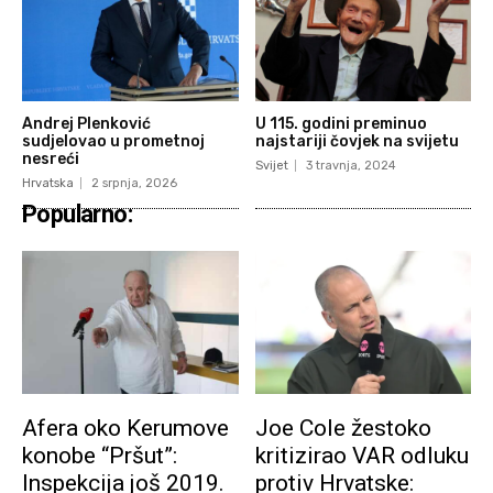
Andrej Plenković
U 115. godini preminuo
sudjelovao u prometnoj
najstariji čovjek na svijetu
nesreći
Svijet
3 travnja, 2024
Hrvatska
2 srpnja, 2026
Popularno:
Afera oko Kerumove
Joe Cole žestoko
konobe “Pršut”:
kritizirao VAR odluku
Inspekcija još 2019.
protiv Hrvatske: