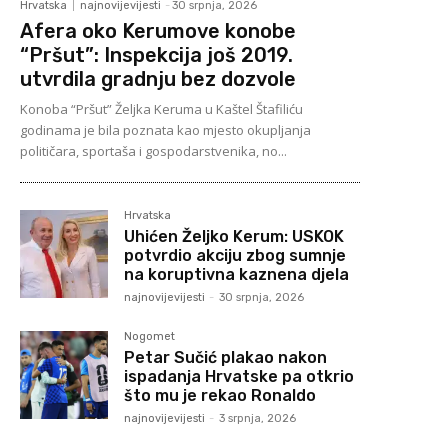
Hrvatska
najnovijevijesti
-
30 srpnja, 2026
Afera oko Kerumove konobe
“Pršut”: Inspekcija još 2019.
utvrdila gradnju bez dozvole
Konoba “Pršut” Željka Keruma u Kaštel Štafiliću
godinama je bila poznata kao mjesto okupljanja
političara, sportaša i gospodarstvenika, no...
Hrvatska
Uhićen Željko Kerum: USKOK
potvrdio akciju zbog sumnje
na koruptivna kaznena djela
najnovijevijesti
-
30 srpnja, 2026
Nogomet
Petar Sučić plakao nakon
ispadanja Hrvatske pa otkrio
što mu je rekao Ronaldo
najnovijevijesti
-
3 srpnja, 2026