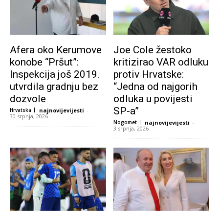
Afera oko Kerumove
Joe Cole žestoko
konobe “Pršut”:
kritizirao VAR odluku
Inspekcija još 2019.
protiv Hrvatske:
utvrdila gradnju bez
“Jedna od najgorih
dozvole
odluka u povijesti
SP-a”
Hrvatska
najnovijevijesti
-
30 srpnja, 2026
Nogomet
najnovijevijesti
-
3 srpnja, 2026