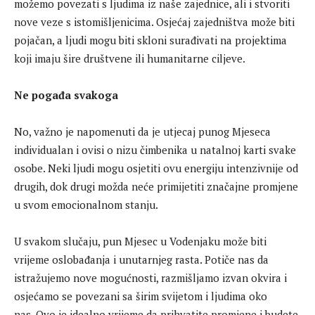
možemo povezati s ljudima iz naše zajednice, ali i stvoriti
nove veze s istomišljenicima. Osjećaj zajedništva može biti
pojačan, a ljudi mogu biti skloni surađivati ​​na projektima
koji imaju šire društvene ili humanitarne ciljeve.
Ne pogađa svakoga
No, važno je napomenuti da je utjecaj punog Mjeseca
individualan i ovisi o nizu čimbenika u natalnoj karti svake
osobe. Neki ljudi mogu osjetiti ovu energiju intenzivnije od
drugih, dok drugi možda neće primijetiti značajne promjene
u svom emocionalnom stanju.
U svakom slučaju, pun Mjesec u Vodenjaku može biti
vrijeme oslobađanja i unutarnjeg rasta. Potiče nas da
istražujemo nove mogućnosti, razmišljamo izvan okvira i
osjećamo se povezani sa širim svijetom i ljudima oko
nas. Ovo je idealno vrijeme da prihvatite promjene i budete