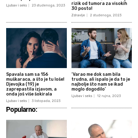
rizik od tumora za visokih
Ljubav i seks
23 studenoga, 2023
30 posto!
Zdravlje
2 studenoga, 2023
Spavala sam sa 156
‘Varao me dok sam bila
muškaraca, a što je tu loše!
trudna, ali ispalo je da to je
Djevojka (19) je
najbolje što nam se ikad
zaprepastila izjavom, a
moglo dogodilo’
onda još više šokirala
Ljubav i seks
12 rujna, 2023
Ljubav i seks
3 listopada, 2023
Popularno: