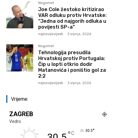
Nogomet
Joe Cole žestoko kritizirao
VAR odluku protiv Hrvatske:
“Jedna od najgorih odluka u
povijesti SP-a”
najnovijevijesti
-
3 srpnja, 2026
Nogomet
Tehnologija presudila
Hrvatskoj protiv Portugala:
Čip u lopti otkrio dodir
Matanovića i poništio gol za
2:2
najnovijevijesti
-
3 srpnja, 2026
Vrijeme:
ZAGREB
Vedro
°
30.5
°
C
30.5