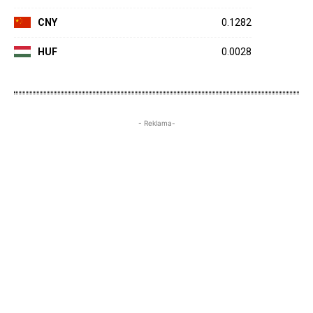
CNY
0.1282
HUF
0.0028
- Reklama-