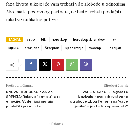
faza života u kojoj će vam trebati više slobode u odnosima.
Ako imate poslovnog partnera, ne biste trebali povlačiti
nikakve radikalne poteze.
TAGOVI:
astro
bik
horoskop
horoskopski znakovi
lav
MJESEC
promjene
Škorpion
upozorenje
Vodenjak
zodijak
Prethodni članak
Sljedeći članak
DNEVNI HOROSKOP ZA 27.
VAPE NIKAKO! E-cigarete
SRPNJA: Rakove “drmaju” jake
izazivaju nove zdravstvene
emocije, Vodenjaci moraju
strahove zbog fenomena ‘vape
posložiti prioritete
jezika’ – jeste li u opasnosti?
- Reklama-