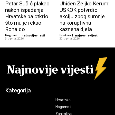
Petar Sučić plakao
Uhićen Željko Kerum:
nakon ispadanja
USKOK potvrdio
Hrvatske pa otkrio
akciju zbog sumnje
što mu je rekao
na koruptivna
Ronaldo
kaznena djela
Nogomet
najnovijevijesti
-
Hrvatska
najnovijevijesti
-
3 srpnja, 2026
30 srpnja, 2026
Kategorija
Hrvatska
Nogomet
Zanimljivo