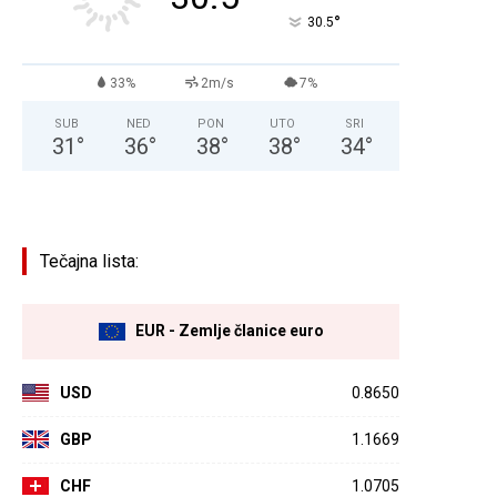
°
30.5
33%
2m/s
7%
SUB
NED
PON
UTO
SRI
31
°
36
°
38
°
38
°
34
°
Tečajna lista:
EUR - Zemlje članice euro
USD
0.8650
GBP
1.1669
CHF
1.0705