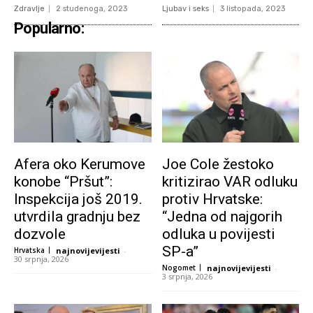
Zdravlje
2 studenoga, 2023
Ljubav i seks
3 listopada, 2023
Popularno:
Afera oko Kerumove
Joe Cole žestoko
konobe “Pršut”:
kritizirao VAR odluku
Inspekcija još 2019.
protiv Hrvatske:
utvrdila gradnju bez
“Jedna od najgorih
dozvole
odluka u povijesti
SP-a”
Hrvatska
najnovijevijesti
-
30 srpnja, 2026
Nogomet
najnovijevijesti
-
3 srpnja, 2026