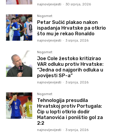
najnovijevijesti
-
30 srpnja, 2026
Nogomet
Petar Sučić plakao nakon
ispadanja Hrvatske pa otkrio
što mu je rekao Ronaldo
najnovijevijesti
-
3 srpnja, 2026
Nogomet
Joe Cole žestoko kritizirao
VAR odluku protiv Hrvatske:
“Jedna od najgorih odluka u
povijesti SP-a”
najnovijevijesti
-
3 srpnja, 2026
Nogomet
Tehnologija presudila
Hrvatskoj protiv Portugala:
Čip u lopti otkrio dodir
Matanovića i poništio gol za
2:2
najnovijevijesti
-
3 srpnja, 2026