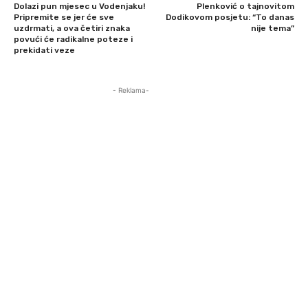
Dolazi pun mjesec u Vodenjaku!
Plenković o tajnovitom
Pripremite se jer će sve
Dodikovom posjetu: “To danas
uzdrmati, a ova četiri znaka
nije tema”
povući će radikalne poteze i
prekidati veze
- Reklama-