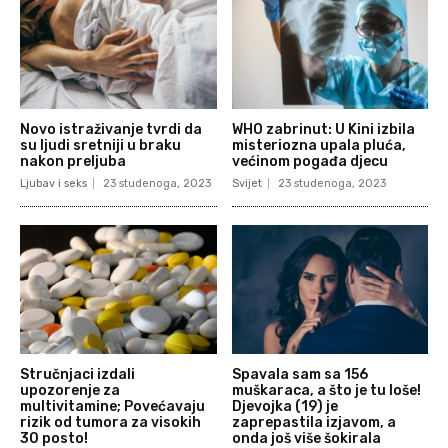
Novo istraživanje tvrdi da
WHO zabrinut: U Kini izbila
su ljudi sretniji u braku
misteriozna upala pluća,
nakon preljuba
većinom pogađa djecu
Ljubav i seks
23 studenoga, 2023
Svijet
23 studenoga, 2023
Stručnjaci izdali
Spavala sam sa 156
upozorenje za
muškaraca, a što je tu loše!
multivitamine; Povećavaju
Djevojka (19) je
rizik od tumora za visokih
zaprepastila izjavom, a
30 posto!
onda još više šokirala