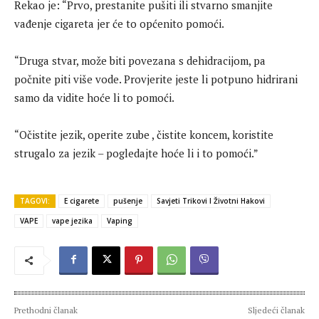
Rekao je: “Prvo, prestanite pušiti ili stvarno smanjite
vađenje cigareta jer će to općenito pomoći.
“Druga stvar, može biti povezana s dehidracijom, pa
počnite piti više vode. Provjerite jeste li potpuno hidrirani
samo da vidite hoće li to pomoći.
“Očistite jezik, operite zube , čistite koncem, koristite
strugalo za jezik – pogledajte hoće li i to pomoći.”
TAGOVI:
E cigarete
pušenje
Savjeti Trikovi I Životni Hakovi
VAPE
vape jezika
Vaping
Prethodni članak
Sljedeći članak