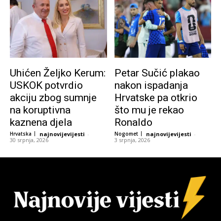
Uhićen Željko Kerum:
Petar Sučić plakao
USKOK potvrdio
nakon ispadanja
akciju zbog sumnje
Hrvatske pa otkrio
na koruptivna
što mu je rekao
kaznena djela
Ronaldo
Hrvatska
najnovijevijesti
-
Nogomet
najnovijevijesti
-
30 srpnja, 2026
3 srpnja, 2026