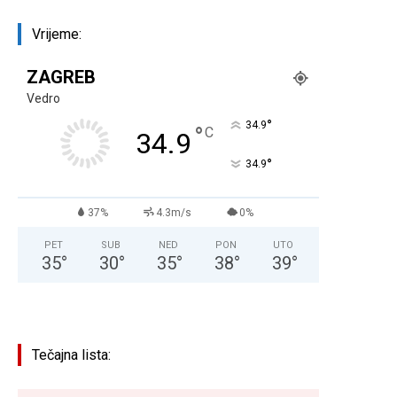
Vrijeme:
ZAGREB
Vedro
°
34.9
°
C
34.9
°
34.9
37%
4.3m/s
0%
PET
SUB
NED
PON
UTO
35
°
30
°
35
°
38
°
39
°
Tečajna lista: